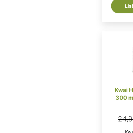
Lis
Kwai H
300 m
24,
Kwai