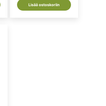
Lisää ostoskoriin
nen
kyinen
nta
n