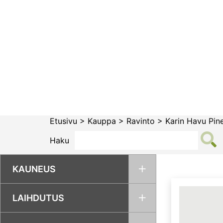
Siirry
sisältöön
Etusivu
>
Kauppa
>
Ravinto
>
Karin Havu Pi
Haku
KAUNEUS
LAIHDUTUS