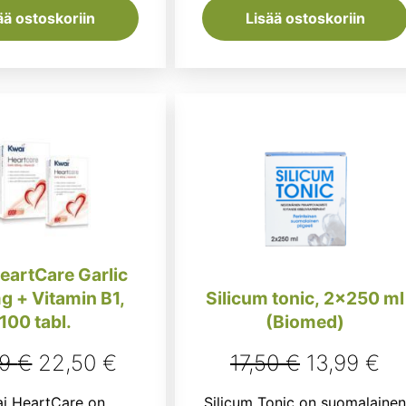
ää ostoskoriin
Lisää ostoskoriin
eartCare Garlic
g + Vitamin B1,
Silicum tonic, 2×250 ml
100 tabl.
(Biomed)
Alkuperäinen
Nykyinen
Alkuperäi
Ny
99
€
22,50
€
17,50
€
13,99
€
hinta
hinta
hinta
hi
 HeartCare on
Silicum Tonic on suomalaine