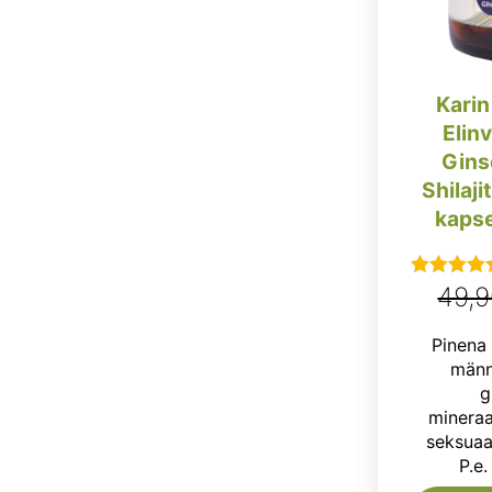
Karin
Elin
Gins
Shilaj
kapse
49,
Arvostel
tuotteesta
Pinena 
4.50
/ 5
männ
g
mineraal
seksuaa
P.e