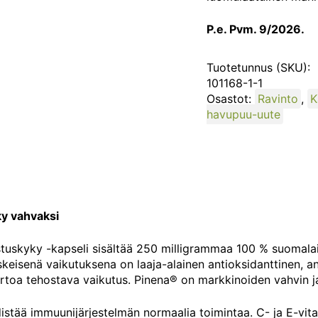
45
kaps.
P.e. Pvm. 9/2026.
määrä
Tuotetunnus (SKU):
101168-1-1
Osastot:
Ravinto
,
K
havupuu-uute
y vahvaksi
tuskyky -kapseli sisältää 250 milligrammaa 100 % suomala
skeisenä vaikutuksena on laaja-alainen antioksidanttinen, an
rtoa tehostava vaikutus. Pinena® on markkinoiden vahvin 
distää immuunijärjestelmän normaalia toimintaa. C- ja E-vita