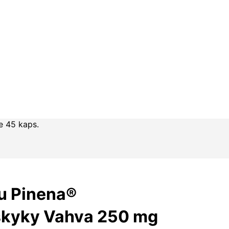
e 45 kaps.
u Pinena®
skyky Vahva 250 mg