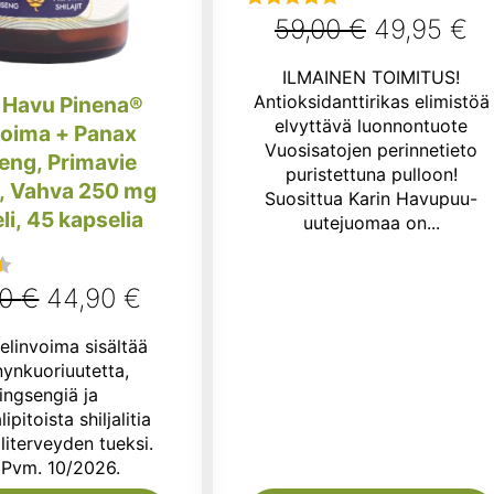
Alkuperäi
N
59,00
€
49,95
€
Arvostelu
tuotteesta:
hinta
hi
ILMAINEN TOIMITUS!
4.88
/ 5
oli:
on
Antioksidanttirikas elimistöä
 Havu Pinena®
elvyttävä luonnontuote
voima + Panax
59,00 €.
49
Vuosisatojen perinnetieto
eng, Primavie
puristettuna pulloon!
it, Vahva 250 mg
Suosittua Karin Havupuu-
li, 45 kapselia
uutejuomaa on...
Alkuperäinen
Nykyinen
90
€
44,90
€
u
:
hinta
hinta
elinvoima sisältää
oli:
on:
ynkuoriuutetta,
ingsengiä ja
49,90 €.
44,90 €.
ipitoista shiljalitia
literveyden tueksi.
. Pvm. 10/2026.