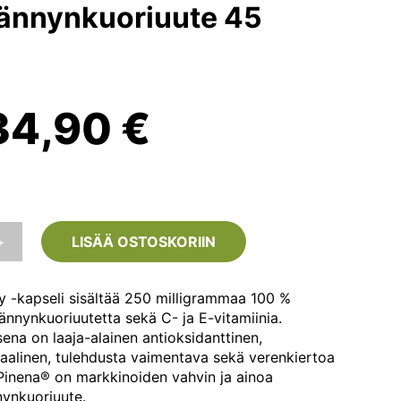
nnynkuoriuute 45
Alkuperäinen
Nykyinen
34,90
€
hinta
hinta
li:
on:
+
LISÄÄ OSTOSKORIIN
49,90 €.
34,90 €.
y -kapseli sisältää 250 milligrammaa 100 %
nnynkuoriuutetta sekä C- ja E-vitamiinia.
ena on laaja-alainen antioksidanttinen,
iraalinen, tulehdusta vaimentava sekä verenkiertoa
Pinena® on markkinoiden vahvin ja ainoa
te
ynkuoriuute.