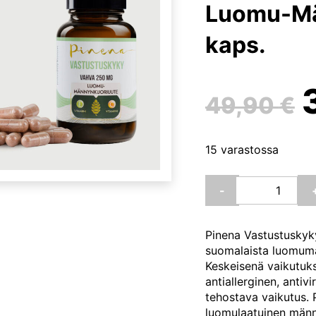
Luomu-Mä
kaps.
49,90
€
15 varastossa
o
Karin
-
Havu
Pinena®
Vastustuskyky
Pinena Vastustuskyk
Vahva
suomalaista luomumä
250
Keskeisenä vaikutuks
mg
antiallerginen, antiv
Luomu-
tehostava vaikutus. 
Männynkuoriuu
luomulaatuinen männ