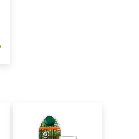
:
,99 €.