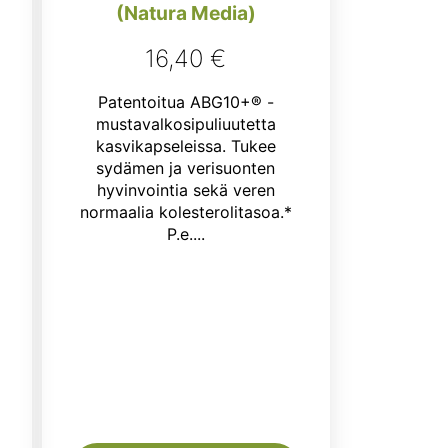
(Natura Media)
nen
ykyinen
nta
16,40
€
:
Patentoitua ABG10+® -
,95 €.
mustavalkosipuliuutetta
kasvikapseleissa. Tukee
sydämen ja verisuonten
hyvinvointia sekä veren
normaalia kolesterolitasoa.*
P.e....