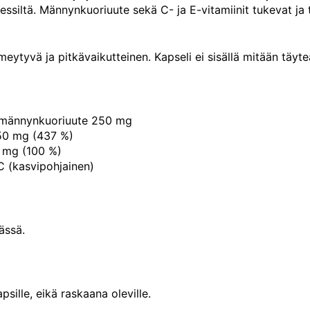
ssiltä. Männynkuoriuute sekä C- ja E-vitamiinit tukevat ja t
eytyvä ja pitkävaikutteinen. Kapseli ei sisällä mitään täyte
männynkuoriuute 250 mg
350 mg (437 %)
2 mg (100 %)
 (kasvipohjainen)
ässä.
apsille, eikä raskaana oleville.