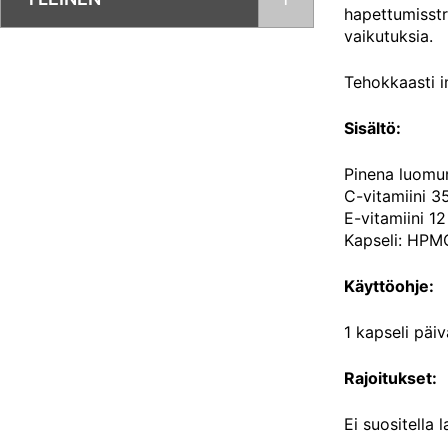
hapettumisstre
vaikutuksia.
Tehokkaasti im
Sisältö:
Pinena luomu
C-vitamiini 
E-vitamiini 1
Kapseli: HPMC
Käyttöohje:
1 kapseli päiv
Rajoitukset:
Ei suositella l