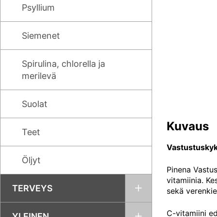
Psyllium
Siemenet
Spirulina, chlorella ja
merilevä
Suolat
Kuvaus
Teet
Vastustuskyk
Öljyt
Pinena Vastus
vitamiinia. Ke
TERVEYS
sekä verenkie
C-vitamiini e
YLEINEN