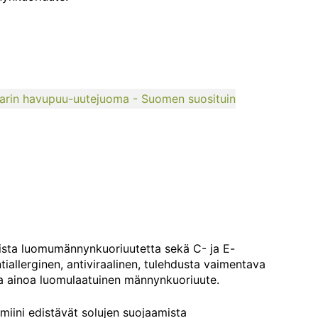
arin havupuu-uutejuoma - Suomen suosituin
ista luomumännynkuoriuutetta sekä C- ja E-
tiallerginen, antiviraalinen, tulehdusta vaimentava
ja ainoa luomulaatuinen männynkuoriuute.
miini edistävät solujen suojaamista