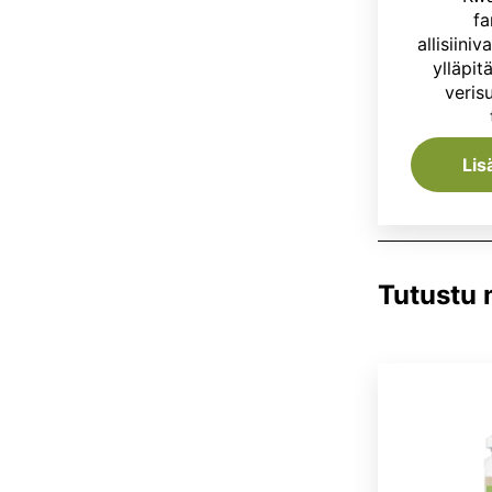
fa
allisiiniv
ylläpi
veris
Lis
Tutustu