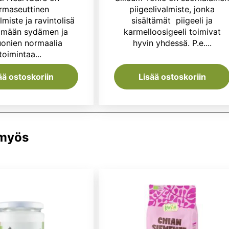
oli:
on:
oli:
on
rmaseuttinen
piigeelivalmiste, jonka
almiste ja ravintolisä
sisältämät piigeeli ja
24,99 €.
22,50 €.
17,50 €.
13
tämään sydämen ja
karmelloosigeeli toimivat
uonien normaalia
hyvin yhdessä. P.e....
toimintaa...
ää ostoskoriin
Lisää ostoskoriin
 myös