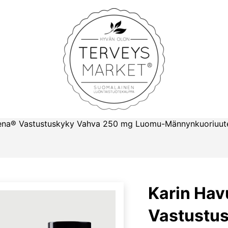
Terveysmarket
nena® Vastustuskyky Vahva 250 mg Luomu-Männynkuoriuut
Karin Hav
Vastustu