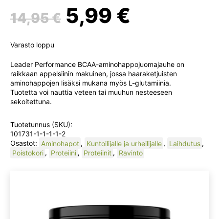
Alkuperäinen
Nykyine
5,99
€
14,95
€
hinta
hinta
Varasto loppu
oli:
on:
Leader Performance BCAA-aminohappojuomajauhe on
raikkaan appelsiinin makuinen, jossa haaraketjuisten
aminohappojen lisäksi mukana myös L-glutamiinia.
14,95 €.
5,99 €.
Tuotetta voi nauttia veteen tai muuhun nesteeseen
sekoitettuna.
Tuotetunnus (SKU):
101731-1-1-1-1-2
Osastot:
Aminohapot
,
Kuntoilijalle ja urheilijalle
,
Laihdutus
,
Poistokori
,
Proteiini
,
Proteiinit
,
Ravinto