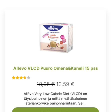
Allevo VLCD Puuro Omena&Kaneli 15 pss
Alkuperäinen
Nykyinen
18,95
€
13,59
€
Arvostelu
tuotteesta:
hinta
hinta
Allévo Very Low Calorie Diet (VLCD) on
3.67
/ 5
oli:
on:
täysipainoinen ja erittäin vähäkalorinen
ateriankorvike painonhallintaan. Se...
18,95 €.
13,59 €.