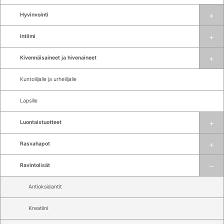
Hyvinvointi
Intiimi
Kivennäisaineet ja hivenaineet
Kuntoilijalle ja urheilijalle
Lapsille
Luontaistuotteet
Rasvahapot
Ravintolisät
Antioksidantit
Kreatiini