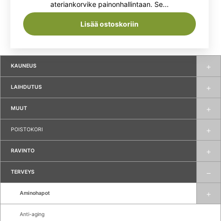
ateriankorvike painonhallintaan. Se...
16,95 €.
13,59 €.
Lisää ostoskoriin
KAUNEUS
LAIHDUTUS
MUUT
POISTOKORI
RAVINTO
TERVEYS
Aminohapot
Anti-aging