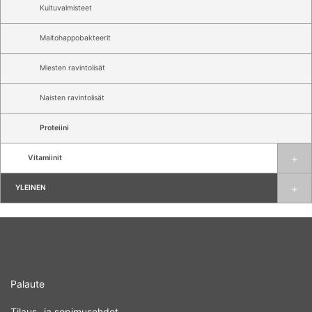
Kuituvalmisteet
Maitohappobakteerit
Miesten ravintolisät
Naisten ravintolisät
Proteiini
Vitamiinit
YLEINEN
Palaute
Tilaus- ja sopimusehdot