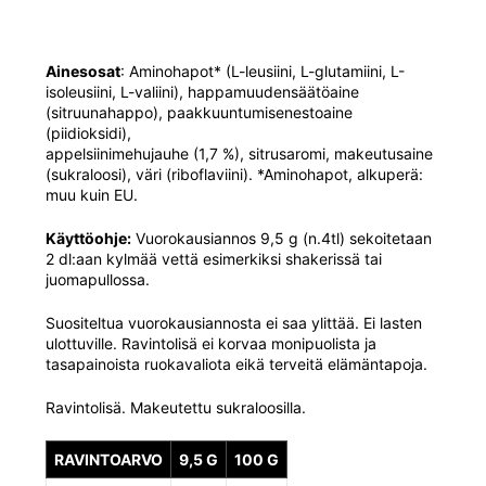
Ainesosat
: Aminohapot* (L-leusiini, L-glutamiini, L-
isoleusiini, L-valiini), happamuudensäätöaine
(sitruunahappo), paakkuuntumisenestoaine
(piidioksidi),
appelsiinimehujauhe (1,7 %), sitrusaromi, makeutusaine
(sukraloosi), väri (riboflaviini). *Aminohapot, alkuperä:
muu kuin EU.
Käyttöohje:
Vuorokausiannos 9,5 g (n.4tl) sekoitetaan
2 dl:aan kylmää vettä esimerkiksi shakerissä tai
juomapullossa.
Suositeltua vuorokausiannosta ei saa ylittää. Ei lasten
ulottuville. Ravintolisä ei korvaa monipuolista ja
tasapainoista ruokavaliota eikä terveitä elämäntapoja.
Ravintolisä. Makeutettu sukraloosilla.
RAVINTOARVO
9,5 G
100 G