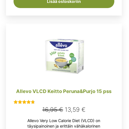
Lisää ostoskoriin
Allevo VLCD Keitto Peruna&Purjo 15 pss
Alkuperäinen
Nykyinen
16,95
€
13,59
€
Arvostelu
tuotteesta:
hinta
hinta
Allevo Very Low Calorie Diet (VLCD) on
4.78
/ 5
oli:
on:
täysipainoinen ja erittäin vähäkalorinen