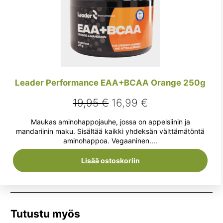
Leader Performance EAA+BCAA Orange 250g
Alkuperäinen
Nykyinen
19,95
€
16,99
€
hinta
hinta
Maukas aminohappojauhe, jossa on appelsiinin ja
oli:
on:
mandariinin maku. Sisältää kaikki yhdeksän välttämätöntä
aminohappoa. Vegaaninen....
19,95 €.
16,99 €.
Lisää ostoskoriin
Tutustu myös