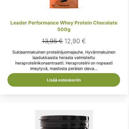
Leader Performance Whey Protein Chocolate
500g
Alkuperäinen
Nykyinen
13,95
€
12,90
€
hinta
hinta
Suklaanmakuinen proteiinijuomajauhe. Hyvänmakuinen
oli:
on:
laadukkaasta herasta valmistettu
heraproteiinikonsentraatti. Heraproteiini on nopeasti
13,95 €.
12,90 €.
imeytyvä, maidosta peräisin oleva...
Lisää ostoskoriin