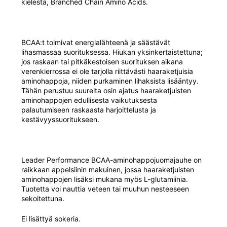
kielestä, Branched Chain Amino Acids.
BCAA:t toimivat energialähteenä ja säästävät
lihasmassaa suorituksessa. Hiukan yksinkertaistettuna;
jos raskaan tai pitkäkestoisen suorituksen aikana
verenkierrossa ei ole tarjolla riittävästi haaraketjuisia
aminohappoja, niiden purkaminen lihaksista lisääntyy.
Tähän perustuu suurelta osin ajatus haaraketjuisten
aminohappojen edullisesta vaikutuksesta
palautumiseen raskaasta harjoittelusta ja
kestävyyssuoritukseen.
Leader Performance BCAA-aminohappojuomajauhe on
raikkaan appelsiinin makuinen, jossa haaraketjuisten
aminohappojen lisäksi mukana myös L-glutamiinia.
Tuotetta voi nauttia veteen tai muuhun nesteeseen
sekoitettuna.
Ei lisättyä sokeria.