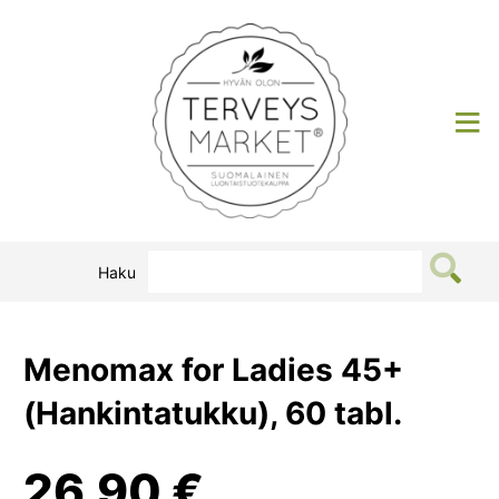
Siirry
sisältöön
Terveysmarket
Haku
Menomax for Ladies 45+
(Hankintatukku), 60 tabl.
26,90
€