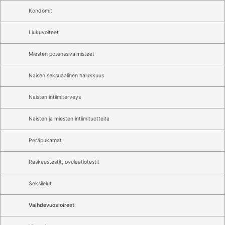
Kondomit
Liukuvoiteet
Miesten potenssivalmisteet
Naisen seksuaalinen halukkuus
Naisten intiimiterveys
Naisten ja miesten intiimituotteita
Peräpukamat
Raskaustestit, ovulaatiotestit
Seksilelut
Vaihdevuosioireet