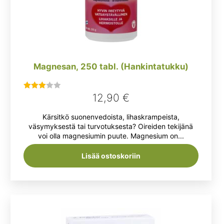
Magnesan, 250 tabl. (Hankintatukku)
12,90
€
Arvostelu
tuotteesta:
Kärsitkö suonenvedoista, lihaskrampeista,
3.00
/ 5
väsymyksestä tai turvotuksesta? Oireiden tekijänä
voi olla magnesiumin puute. Magnesium on...
Lisää ostoskoriin