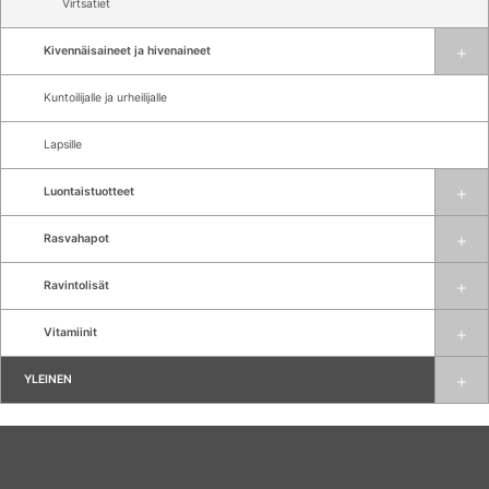
Virtsatiet
Kivennäisaineet ja hivenaineet
Kuntoilijalle ja urheilijalle
Lapsille
Luontaistuotteet
Rasvahapot
Ravintolisät
Vitamiinit
YLEINEN