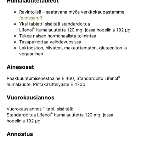
Humalauutetabletit
Ravintolisä – saatavana myös verkkokaupastamme
fennosan.fi
Yksi tabletti sisältää standardoitua
®
Lifenol
humalauutetta 120 mg, jossa hopeiinia 192 μg
Tukee naisen hormonaalista toimintaa
Tasapainottaa vaihdevuosissa
Laktoositon, hiivaton, makeuttamaton, gluteeniton ja
vegaaninen
Ainesosat
®
Paakkuuntumisenestoaine E 460, Standardoitu Lifenol
humalauute, Pintakäsittelyaine E 470b
Vuorokausiannos
Vuorokausiannos 1 tabl. sisältää:
®
Standardoitua Lifenol
humalauutetta 120 mg, jossa
hopeiinia 192 μg
Annostus