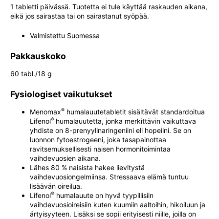
1 tabletti päivässä. Tuotetta ei tule käyttää raskauden aikana,
eikä jos sairastaa tai on sairastanut syöpää.
Valmistettu Suomessa
Pakkauskoko
60 tabl./18 g
Fysiologiset vaikutukset
®
Menomax
humalauutetabletit sisältävät standardoitua
®
Lifenol
humalauutetta, jonka merkittävin vaikuttava
yhdiste on 8-prenyylinaringeniini eli hopeiini. Se on
luonnon fytoestrogeeni, joka tasapainottaa
ravitsemuksellisesti naisen hormonitoimintaa
vaihdevuosien aikana.
Lähes 80 % naisista hakee lievitystä
vaihdevuosiongelmiinsa. Stressaava elämä tuntuu
lisäävän oireilua.
®
Lifenol
humalauute on hyvä tyypillisiin
vaihdevuosioireisiin kuten kuumiin aaltoihin, hikoiluun ja
ärtyisyyteen. Lisäksi se sopii erityisesti niille, joilla on