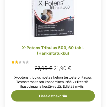
X-Potens Tribulus 500, 60 tabl.
(Hankintatukku)
Alkuperäinen
Nykyinen
27,90
€
21,90
€
Arvostelu
tuotteesta:
hinta
hinta
X-potens tribulus nostaa kehon testosteronitasoa.
2.00
oli:
on:
Testosteronitason kohoaminen lisää viriliteettiä,
/ 5
lihasvoimaa ja kestävyyttä. Edistää myös...
27,90 €.
21,90 €.
Lisää ostoskoriin