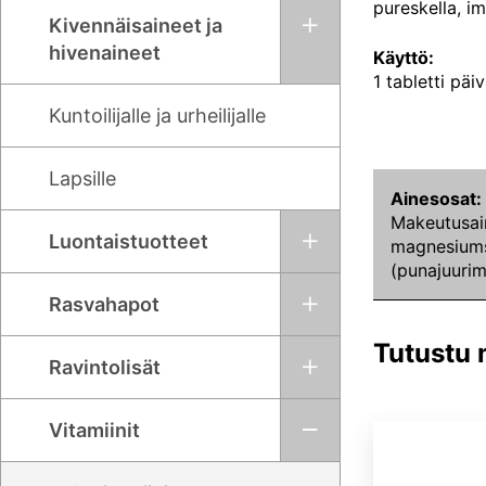
pureskella, im
Kivennäisaineet ja
hivenaineet
Käyttö:
1 tabletti päi
Kuntoilijalle ja urheilijalle
Lapsille
Ainesosat:
Makeutusain
Luontaistuotteet
magnesiumsuo
(punajuurim
Rasvahapot
Tutustu
Ravintolisät
Vitamiinit