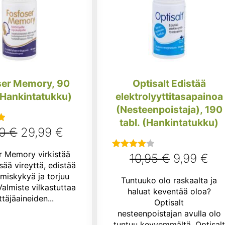
ser Memory, 90
Optisalt Edistää
(Hankintatukku)
elektrolyyttitasapainoa
(Nesteenpoistaja), 190
tabl. (Hankintatukku)
Alkuperäinen
Nykyinen
90
€
29,99
€
u
:
hinta
hinta
r Memory virkistää
Alkuperä
Ny
10,95
€
9,99
€
Arvostelu
oli:
on:
isää vireyttä, edistää
tuotteesta:
hinta
hin
ymiskykyä ja torjuu
37,90 €.
29,99 €.
Tuntuuko olo raskaalta ja
4.00
/ 5
Valmiste vilkastuttaa
oli:
on
haluat keventää oloa?
ttäjäaineiden...
Optisalt
10,95 €.
9,9
nesteenpoistajan avulla olo
tuntuu kevyemmältä. Optisalt