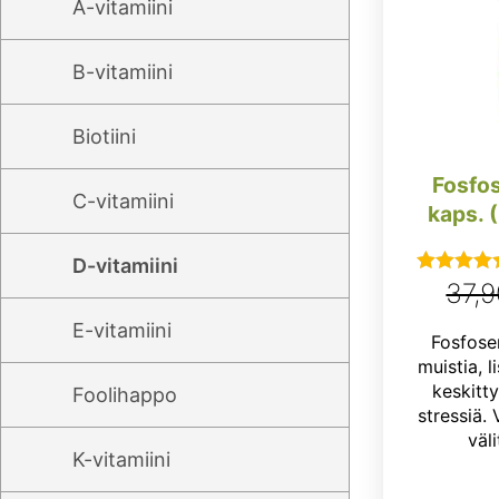
A-vitamiini
B-vitamiini
Biotiini
Fosfo
C-vitamiini
kaps. 
D-vitamiini
37,
Arvostel
tuotteesta
E-vitamiini
Fosfose
5.00
/ 5
muistia, l
keskitt
Foolihappo
stressiä. 
väli
K-vitamiini