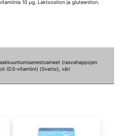
vitamiinia 10 µg. Laktoositon ja gluteeniton.
), paakkuuntumisenestoaineet (rasvahappojen
i (D3-vitamiini) (Sveitsi), väri