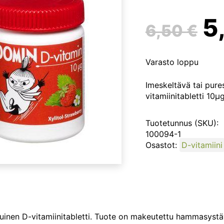
A
5
6,50
€
h
Varasto loppu
ol
Imeskeltävä tai pur
vitamiinitabletti 10µg
6
Tuotetunnus (SKU):
100094-1
Osastot:
D-vitamiini
nen D-vitamiinitabletti. Tuote on makeutettu hammasystävälli