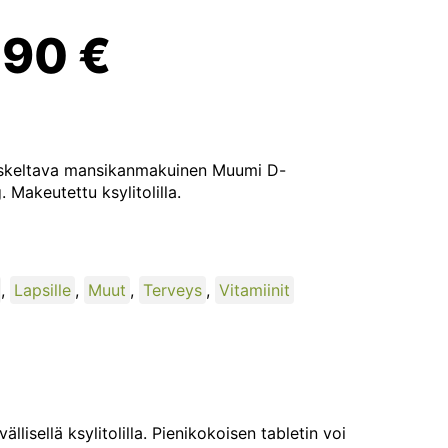
lkuperäinen
Nykyinen
,90
€
inta
hinta
i:
on:
eskeltava mansikanmakuinen Muumi D-
. Makeutettu ksylitolilla.
,50 €.
5,90 €.
,
Lapsille
,
Muut
,
Terveys
,
Vitamiinit
sellä ksylitolilla. Pienikokoisen tabletin voi