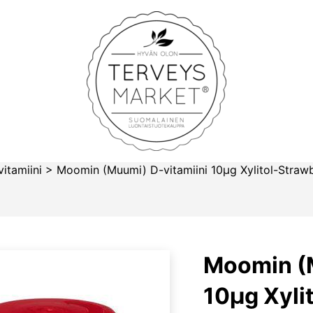
Terveysmarket
vitamiini
>
Moomin (Muumi) D-vitamiini 10µg Xylitol-Strawbe
Moomin (M
10µg Xylit