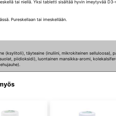
eskellä tai niellä. Yksi tabletti sisältää hyvin imeytyvää D3-
vässä. Pureskellaan tai imeskellään.
e (ksylitoli), täyteaine (inuliini, mikrokiteinen selluloosa
lat, piidioksidi), luontainen mansikka-aromi, kolekalsiferol
ehujauhe).
 myös