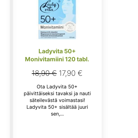
Ladyvita 50+
Monivitamiini 120 tabl.
Alkuperäinen
Nykyinen
18,90
€
17,90
€
hinta
hinta
Ota Ladyvita 50+
oli:
on:
päivittäiseksi tavaksi ja nauti
inen
kyinen
säteilevästä voimastasi!
18,90 €.
17,90 €.
ta
Ladyvita 50+ sisältää juuri
sen,...
:
9 €.