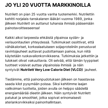
JO YLI 20 VUOTTA MARKKINOILLA
Nutrilett on pian 25 vuotta vanha tuotemerkki. Nutrilettin
kehitti norjalais-tanskalanen lääkäri vuonna 1989, jonka
jälkeen
Nutrilett
on auttanut tuhansia ihmisiä pääsemään
painotavoitteeseensa!
Kaikki alkoi tarpeesta ehkäistä ylipainoa sydän- ja
verisuonitautien yhteydessä. Tutkimukset osoittivat, että
vähäkaloriset, korkealaatuiseen soijaproteiiniin perustuvat
ravintojauheet auttavat pudottamaan painoa, kun niitä
käytetään ruokavalionkorvikkeena. Tutkimuksia jatkettiin ja
tulokset olivat vakuuttavia. Oli selvää, että tämän tyyppiset
tuotteet voisivat auttaa ylipainoisia ihmisiä  ja näin
syntyivät
Nutrilett Very Low Calorie Diet (VLCD)
 jauheet.
Tiedämme, että painonpudotuksen jälkeen on haastavaa
saada kilot pysymään poissa. Siksi kehitimme laajan
valikoiman tuotteita, joiden avulla on helppo säädellä
energiamäärää dieetin jälkeen. Näin syntyivät Nutrilett
patukat ja smoothiet, jotka sopivat erinomaisesti
ateriankorvikkeiksi painonhallintaan.