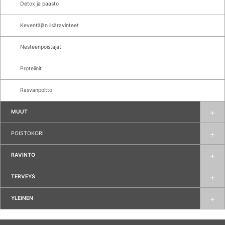
Detox ja paasto
Keventäjän lisäravinteet
Nesteenpoistajat
Proteiinit
Rasvanpoltto
MUUT
POISTOKORI
RAVINTO
TERVEYS
YLEINEN