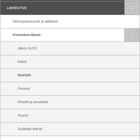
LAIHDUTUS
Aloituspakkaukset ja lajitelmat
Ateriankorvikkeet
Allevo VLCD
Keitot
Nutrilett
Patukat
Pirtelöt ja smoothiet
Puurot
Suolaiset ateriat