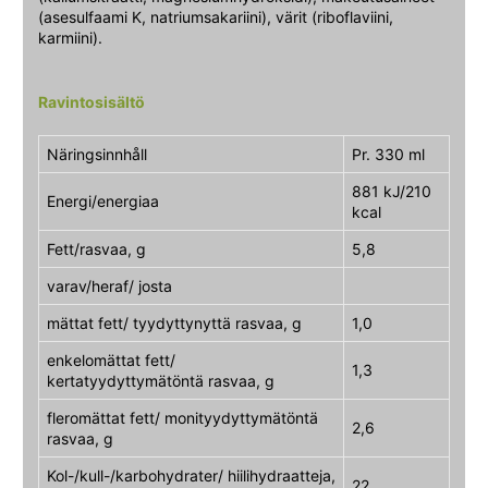
(asesulfaami K, natriumsakariini), värit (riboflaviini,
karmiini).
Ravintosisältö
Näringsinnhåll
Pr. 330 ml
881 kJ/210
Energi/energiaa
kcal
Fett/rasvaa, g
5,8
varav/heraf/ josta
mättat fett/ tyydyttynyttä rasvaa, g
1,0
enkelomättat fett/
1,3
kertatyydyttymätöntä rasvaa, g
fleromättat fett/ monityydyttymätöntä
2,6
rasvaa, g
Kol-/kull-/karbohydrater/ hiilihydraatteja,
22