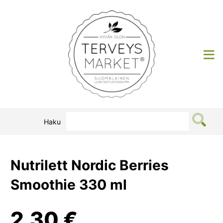
Siirry
sisältöön
Terveysmarket
Haku
Nutrilett Nordic Berries
Smoothie 330 ml
2,30
€