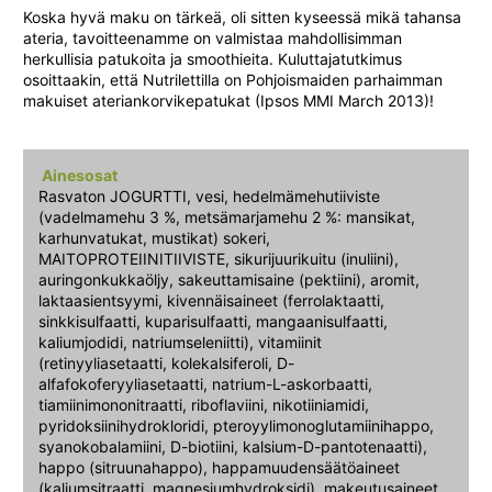
Koska hyvä maku on tärkeä, oli sitten kyseessä mikä tahansa
ateria, tavoitteenamme on valmistaa mahdollisimman
herkullisia patukoita ja smoothieita. Kuluttajatutkimus
osoittaakin, että Nutrilettilla on Pohjoismaiden parhaimman
makuiset ateriankorvikepatukat (Ipsos MMI March 2013)!
Ainesosat
Rasvaton JOGURTTI, vesi, hedelmämehutiiviste
(vadelmamehu 3 %, metsämarjamehu 2 %: mansikat,
karhunvatukat, mustikat) sokeri,
MAITOPROTEIINITIIVISTE, sikurijuurikuitu (inuliini),
auringonkukkaöljy, sakeuttamisaine (pektiini), aromit,
laktaasientsyymi, kivennäisaineet (ferrolaktaatti,
sinkkisulfaatti, kuparisulfaatti, mangaanisulfaatti,
kaliumjodidi, natriumseleniitti), vitamiinit
(retinyyliasetaatti, kolekalsiferoli, D-
alfafokoferyyliasetaatti, natrium-L-askorbaatti,
tiamiinimononitraatti, riboflaviini, nikotiiniamidi,
pyridoksiinihydrokloridi, pteroyylimonoglutamiinihappo,
syanokobalamiini, D-biotiini, kalsium-D-pantotenaatti),
happo (sitruunahappo), happamuudensäätöaineet
(kaliumsitraatti, magnesiumhydroksidi), makeutusaineet