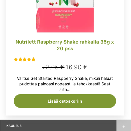
Nutrilett Raspberry Shake rahkalla 35g x
20 pss
Alkuperäinen
Nykyinen
23,95
€
16,90
€
Arvostelu
tuotteesta:
hinta
hinta
Valitse Get Started Raspberry Shake, mikäli haluat
5.00
/ 5
oli:
on:
pudottaa painoasi nopeasti ja tehokkaasti! Saat
siitä...
23,95 €.
16,90 €.
Lisää ostoskoriin
KAUNEUS