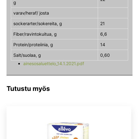
g
varav/heraf/ josta
sockerarter/sokereita, g
21
Fiber/ravintokuitua, g
6,6
Protein/proteiinia, g
14
Salt/suolaa, g
0,60
ainesosaluettelo_14.1.2021.pdf
Tutustu myös