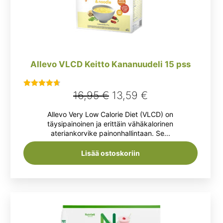
Allevo VLCD Keitto Kananuudeli 15 pss
Alkuperäinen
Nykyinen
16,95
€
13,59
€
Arvostelu
tuotteesta:
hinta
hinta
Allevo Very Low Calorie Diet (VLCD) on
4.67
/ 5
oli:
on:
täysipainoinen ja erittäin vähäkalorinen
ateriankorvike painonhallintaan. Se...
16,95 €.
13,59 €.
Lisää ostoskoriin