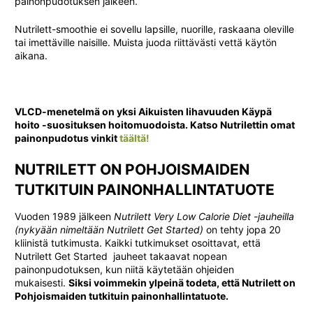
painonpudotuksen jälkeen.
Nutrilett-smoothie
ei sovellu lapsille, nuorille, raskaana oleville
tai imettäville naisille. Muista juoda riittävästi vettä käytön
aikana.
VLCD-menetelmä on yksi Aikuisten lihavuuden Käypä
hoito -suosituksen hoitomuodoista. Katso Nutrilettin omat
painonpudotus vinkit
täältä!
NUTRILETT ON POHJOISMAIDEN
TUTKITUIN PAINONHALLINTATUOTE
Vuoden 1989 jälkeen
Nutrilett Very Low Calorie Diet -jauheilla
(nykyään nimeltään Nutrilett Get Started)
on tehty jopa 20
kliinistä tutkimusta. Kaikki tutkimukset osoittavat, että
Nutrilett Get Started  jauheet takaavat nopean
painonpudotuksen, kun niitä käytetään ohjeiden
mukaisesti.
Siksi voimmekin ylpeinä todeta, että Nutrilett on
Pohjoismaiden tutkituin painonhallintatuote.