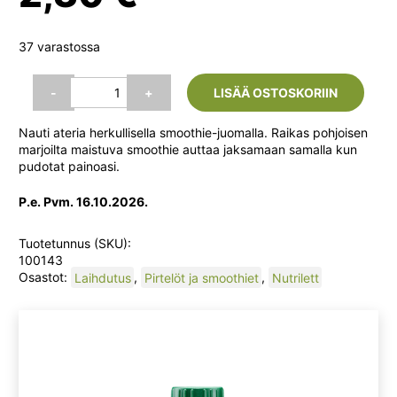
37 varastossa
Nutrilett
-
+
LISÄÄ OSTOSKORIIN
Nordic
Berries
Nauti ateria herkullisella smoothie-juomalla. Raikas pohjoisen
Smoothie
marjoilta maistuva smoothie auttaa jaksamaan samalla kun
330
pudotat painoasi.
ml
määrä
P.e. Pvm. 16.10.2026.
Tuotetunnus (SKU):
100143
Osastot:
Laihdutus
,
Pirtelöt ja smoothiet
,
Nutrilett