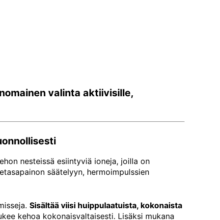
mainen valinta aktiivisille,
onnollisesti
hon nesteissä esiintyviä ioneja, joilla on
stetasapainon säätelyyn, hermoimpulssien
misseja.
Sisältää viisi huippulaatuista, kokonaista
 tukee kehoa kokonaisvaltaisesti. Lisäksi mukana