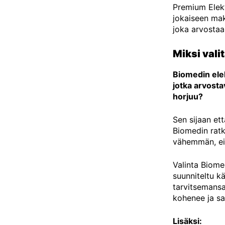
Premium Elekt
jokaiseen maku
joka arvostaa 
Miksi vali
Biomedin elekt
jotka arvosta
horjuu?
Sen sijaan ett
Biomedin ratk
vähemmän, ei
Valinta Biome
suunniteltu k
tarvitsemansa
kohenee ja sa
Lisäksi: