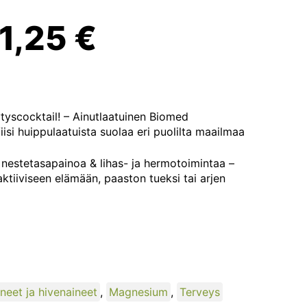
lkuperäinen
Nykyinen
11,25
€
inta
hinta
li:
on:
yscocktail! – Ainutlaatuinen Biomed
isi huippulaatuista suolaa eri puolilta maailmaa
4,99 €.
11,25 €.
t nestetasapainoa & lihas- ja hermotoimintaa –
ktiiviseen elämään, paaston tueksi tai arjen
neet ja hivenaineet
,
Magnesium
,
Terveys