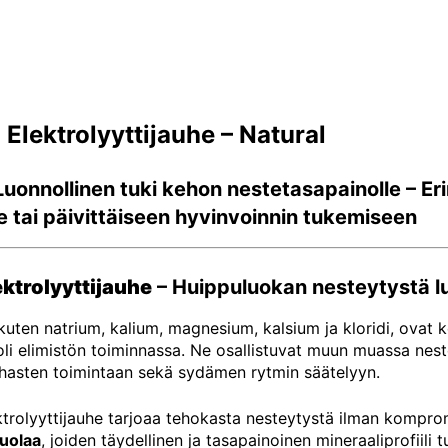
Elektrolyyttijauhe – Natural
onnollinen tuki kehon nestetasapainolle – Erino
le tai päivittäiseen hyvinvoinnin tukemiseen
ektrolyyttijauhe
– Huippuluokan nesteytystä lu
 kuten natrium, kalium, magnesium, kalsium ja kloridi, ovat ke
oli elimistön toiminnassa. Ne osallistuvat muun muassa ne
lihasten toimintaan sekä sydämen rytmin säätelyyn.
trolyyttijauhe tarjoaa tehokasta nesteytystä ilman kompro
suolaa
, joiden täydellinen ja tasapainoinen mineraaliprofiili