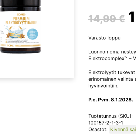
A
14,99
€
h
Varasto loppu
o
Luonnon oma nesteyt
Elektrocomplex™ – Vi
1
Elektrolyytit tukeva
erinomainen valinta a
hyvinvointiin.
P.e. Pvm. 8.1.2028.
Tuotetunnus (SKU):
100157-2-1-3-1
Osastot:
Kivennäisai