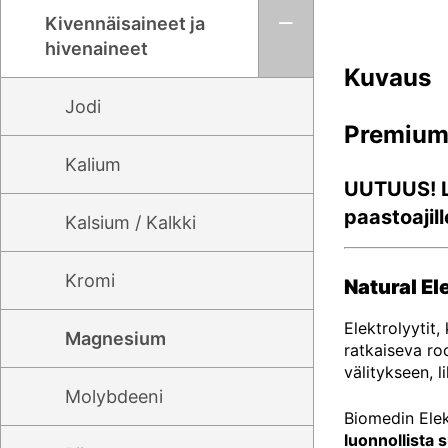
Kivennäisaineet ja
hivenaineet
Kuvaus
Jodi
Premium 
Kalium
UUTUUS! Lu
paastoajil
Kalsium / Kalkki
Kromi
Natural El
Elektrolyytit,
Magnesium
ratkaiseva ro
välitykseen, 
Molybdeeni
Biomedin Elek
luonnollista 