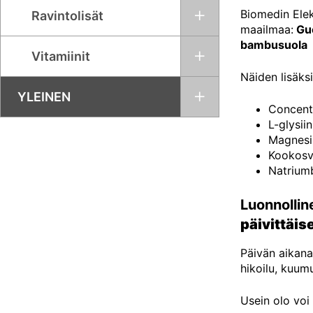
Biomedin Elek
Ravintolisät
maailmaa:
Gué
bambusuola
Vitamiinit
Näiden lisäk
YLEINEN
Concent
L-glysiin
Magnesi
Kookosv
Natriumb
Luonnollin
päivittäi
Päivän aikana 
hikoilu, kuumu
Usein olo voi