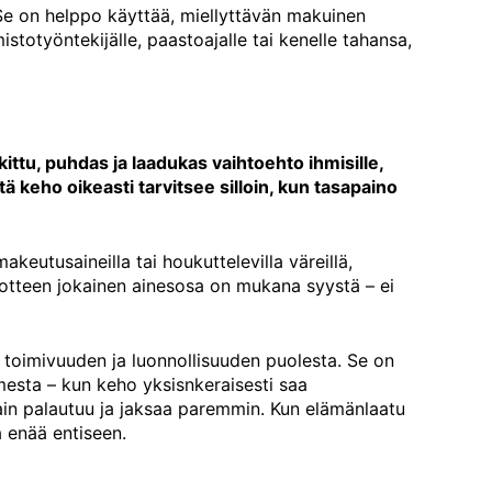
Se on helppo käyttää, miellyttävän makuinen
istotyöntekijälle, paastoajalle tai kenelle tahansa,
kittu, puhdas ja laadukas vaihtoehto ihmisille,
tä keho oikeasti tarvitsee silloin, kun tasapaino
akeutusaineilla tai houkuttelevilla väreillä,
uotteen jokainen ainesosa on mukana syystä – ei
 toimivuuden ja luonnollisuuden puolesta. Se on
mesta – kun keho yksisnkeraisesti saa
ain palautuu ja jaksaa paremmin. Kun elämänlaatu
 enää entiseen.