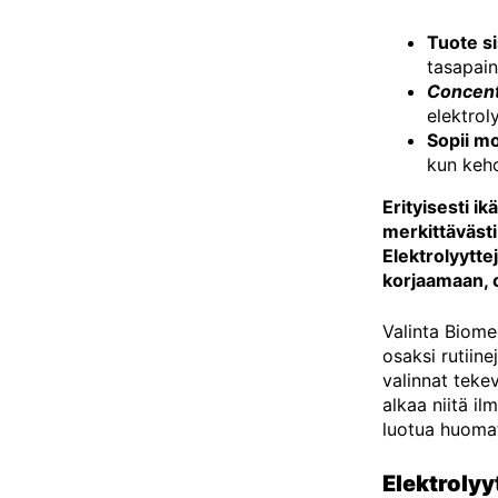
Tuote si
tasapain
Concen
elektrol
Sopii mo
kun keho
Erityisesti 
merkittävästi
Elektrolyytte
korjaamaan, o
Valinta Biome
osaksi rutiine
valinnat teke
alkaa niitä i
luotua huomat
Elektrolyy