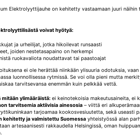
m Elektrolyyttijauhe on kehitetty vastaamaan juuri näihin t
ektrolyyttilisästä voivat hyötyä:
ikkujat ja urheilijat, jotka hikoilevat runsaasti
eet, joiden nestetasapaino on herkempi
istä ruokavaliota noudattavat tai paastoajat
oituksena ei ole herättää niinkään ylisuuria odotuksia, vaan
sa luonnollisessa rytmissä. Se voi olla pieni mutta merkityks
uiskaa tarvitsevansa enemmän kuin pelkkää vettä.
lä mitään ylimääräistä:
ei keinotekoisia makeutusaineita, ei k
on tarvitsemia aktiivisia ainesosia
– viittä eri alkuperämaa
yyttikuninkaan
tarjoamaa kookosvesiuutetta, sekä useasti p
n kehitetty ja valmistettu Suomessa
yhteistyössä alan parh
taan artesaanisesti rakkaudella Helsingissä, oman huippua
.