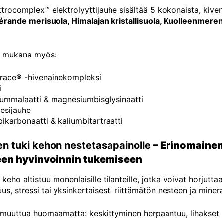
trocomplex™ elektrolyyttijauhe sisältää 5 kokonaista, kivenn
rande merisuola, Himalajan kristallisuola, Kuolleenmeren
si mukana myös:
race® -hivenainekompleksi
i
ummalaatti & magnesiumbisglysinaatti
esijauhe
ikarbonaatti & kaliumbitartraatti
en tuki kehon nestetasapainolle
– Erinomainen v
seen hyvinvoinnin tukemiseen
keho altistuu monenlaisille tilanteille, jotka voivat horjutta
us, stressi tai yksinkertaisesti riittämätön nesteen ja minera
 muuttua huomaamatta: keskittyminen herpaantuu, lihakset t