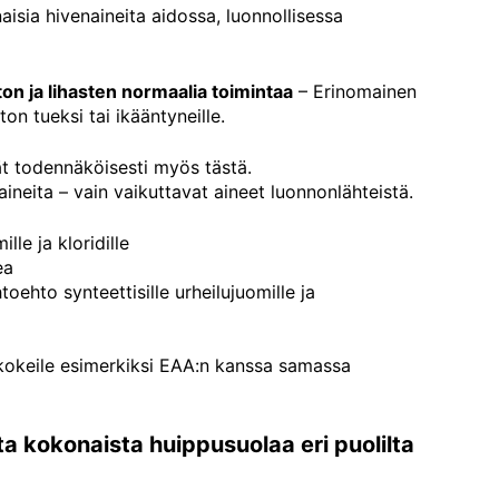
sia hivenaineita aidossa, luonnollisessa
on ja lihasten normaalia toimintaa
– Erinomainen
ton tueksi tai ikääntyneille.
dät todennäköisesti myös tästä.
äaineita – vain vaikuttavat aineet luonnonlähteistä.
lle ja kloridille
ea
toehto synteettisille urheilujuomille ja
okeile esimerkiksi EAA:n kanssa samassa
sta kokonaista huippusuolaa eri puolilta