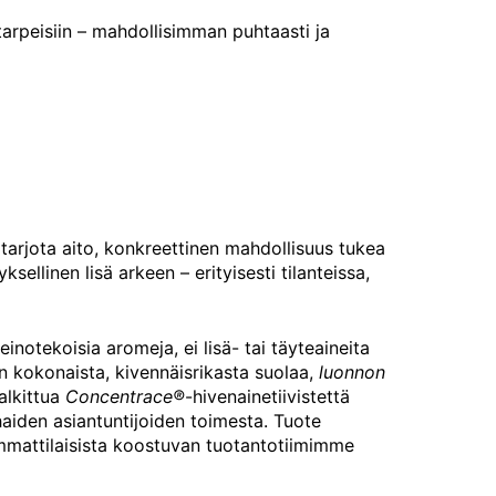
arpeisiin – mahdollisimman puhtaasti ja
 tarjota aito, konkreettinen mahdollisuus tukea
ellinen lisä arkeen – erityisesti tilanteissa,
einotekoisia aromeja, ei lisä- tai täyteaineita
n kokonaista, kivennäisrikasta suolaa,
luonnon
alkittua
Concentrace®
-hivenainetiivistettä
aiden asiantuntijoiden toimesta. Tuote
mmattilaisista koostuvan tuotantotiimimme