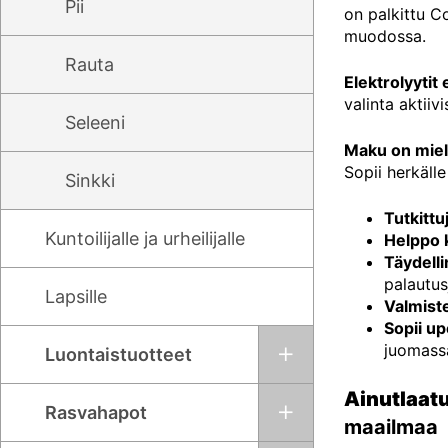
Pii
on palkittu C
muodossa.
Rauta
Elektrolyytit
valinta aktiiv
Seleeni
Maku on miell
Sopii herkälle
Sinkki
Tutkittu
Kuntoilijalle ja urheilijalle
Helppo 
Täydelli
palautus
Lapsille
Valmist
Sopii u
juomass
Luontaistuotteet
Ainutlaat
Rasvahapot
maailmaa