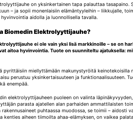
rolyyttijauhe on yksinkertainen tapa palauttaa tasapaino. 
un – ja sopii monenlaisiin elämäntyyleihin – liikkujalle, toim
hyvinvointia aidolla ja luonnollisella tavalla.
ta Biomedin Elektrolyyttijauhe?
rolyyttijauhe ei ole vain yksi lisä markkinoille – se on har
vat aitoa hyvinvointia. Tuote on suunniteltu ajatuksella: mi
ä pyrittäisiin miellyttämään makunystyröitä keinotekoisilla m
aisu perustuu yksinkertaisuuteen ja funktionaalisuuteen. T
kä enempää.
din elektrolyyttijauheen puoleen on valinta läpinäkyvyyden,
äyttäjän parasta ajatellen alan parhaiden ammattilaisten toi
 rakennusaineet puhtaassa muodossa, se toimii – aidosti v
a kenties aiheen tiimoilta ahaa-elämyksen, on vaikea palata