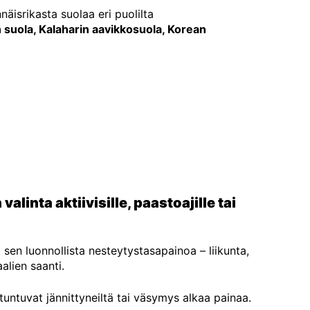
äisrikasta suolaa eri puolilta
 suola, Kalaharin aavikkosuola, Korean
alinta aktiivisille, paastoajille tai
a sen luonnollista nesteytystasapainoa – liikunta,
alien saanti.
untuvat jännittyneiltä tai väsymys alkaa painaa.