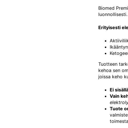
Biomed Premiu
luonnollisesti.
Erityisesti el
Aktiivili
Ikääntyn
Ketogeen
Tuotteen tark
kehoa sen omas
joissa keho k
Ei sisäl
Vain keh
elektrol
Tuote o
valmiste
toimesta