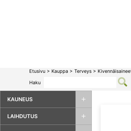
Siirry
sisältöön
Etusivu
>
Kauppa
>
Terveys
>
Kivennäisaineet
Haku
KAUNEUS
LAIHDUTUS