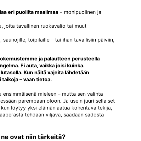
laa eri puolilta maailmaa
– monipuolinen ja
 joita tavallinen ruokavalio tai muut
saunojille, toipilaille – tai ihan tavallisiin päiviin,
t kokemustemme ja palautteen perusteella
gelma. Ei auta, vaikka joisi kuinka.
utasolla. Kun näitä vajeita lähdetään
taikoja – vaan tietoa.
ssa ensimmäisenä mieleen – mutta sen valinta
itsessään parempaan oloon. Ja usein juuri sellaiset
kun löytyy yksi elämänlaatua kohentava tekijä,
maaperästä tehdään viljava, saadaan sadosta
 ne ovat niin tärkeitä?