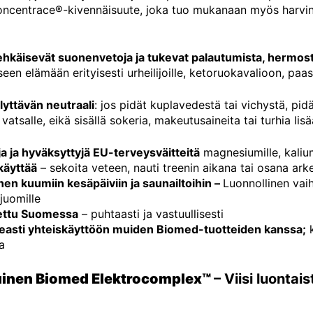
oncentrace®-kivennäisuute, joka tuo mukanaan myös harvinai
 ehkäisevät suonenvetoja ja tukevat palautumista, hermost
iseen elämään erityisesti urheilijoille, ketoruokavalioon, paas
yttävän neutraali
: jos pidät kuplavedestä tai vichystä, pi
 vatsalle, eikä sisällä sokeria, makeutusaineita tai turhia lis
ja ja hyväksyttyjä EU-terveysväitteitä
magnesiumille, kaliumi
käyttää
– sekoita veteen, nauti treenin aikana tai osana ark
nen kuumiin kesäpäiviin ja saunailtoihin –
Luonnollinen vaih
juomille
ettu Suomessa
– puhtaasti ja vastuullisesti
peasti yhteiskäyttöön muiden Biomed-tuotteiden kanssa;
k
a
uinen Biomed Elektrocomplex™
– Viisi luontai