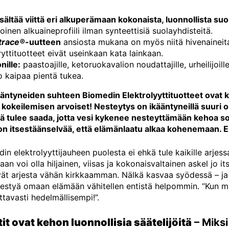
sältää viittä eri alkuperämaan kokonaista, luonnollista suo
oinen alkuaineprofiili ilman synteettisiä suolayhdisteitä.
trace®
-uutteen
ansiosta mukana on myös niitä hivenaineita,
yyttituotteet eivät useinkaan kata lainkaan.
nille:
paastoajille, ketoruokavalion noudattajille, urheilijoille, 
 kaipaa pientä tukea.
ikääntyneiden suhteen Biomedin Elektrolyyttituotteet ova
 kokeilemisen arvoiset! Nesteytys on ikääntyneillä suuri on
jä tulee saada, jotta vesi kykenee nesteyttämään kehoa sol
n itsestäänselvää, että elämänlaatu alkaa kohenemaan. Ei 
din elektrolyyttijauheen puolesta ei ehkä tule kaikille arje
jaan voi olla hiljainen, viisas ja kokonaisvaltainen askel jo 
vät arjesta vähän kirkkaamman. Nälkä kasvaa syödessä – ja 
lmestyä omaan elämään vähitellen entistä helpommin. “Kun 
tavasti hedelmällisempi!”.
tit ovat kehon luonnollisia säätelijöitä
– Miksi