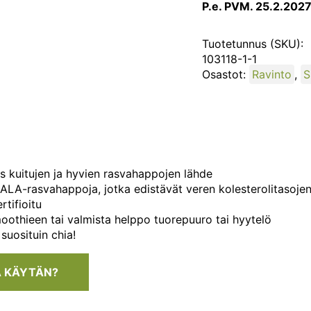
P.e. PVM. 25.2.2027
Tuotetunnus (SKU):
103118-1-1
Osastot:
Ravinto
,
S
 kuitujen ja hyvien rasvahappojen lähde
 ALA-rasvahappoja, jotka edistävät veren kolesterolitasoje
tifioitu
oothieen tai valmista helppo tuorepuuro tai hyytelö
uosituin chia!
A KÄYTÄN?