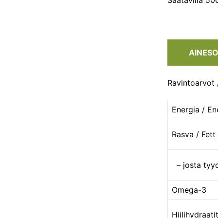
Saatavilla 50
AINESO
Ravintoarvot 
Energia / En
Rasva / Fett
– josta tyyd
Omega-3
Hiilihydraati