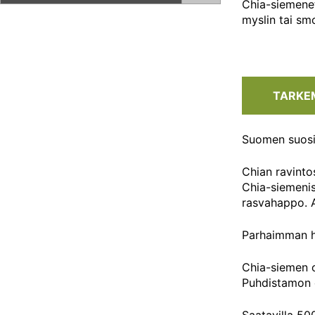
Chia-siemenet
myslin tai sm
TARKE
Suomen suosit
Chian ravintos
Chia-siemenis
rasvahappo. A
Parhaimman hy
Chia-siemen o
Puhdistamon ch