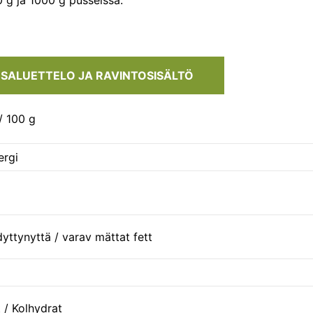
0 g ja 1000 g pusseissa.
SALUETTELO JA RAVINTOSISÄLTÖ
/ 100 g
ergi
yttynyttä / varav mättat fett
t / Kolhydrat