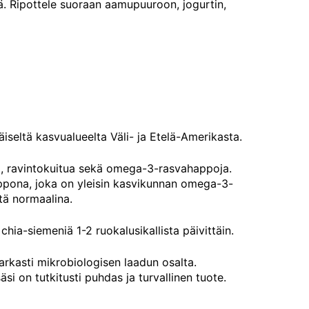
ä. Ripottele suoraan aamupuuroon, jogurtin,
seltä kasvualueelta Väli- ja Etelä-Amerikasta.
nia, ravintokuitua sekä omega-3-rasvahappoja.
ppona, joka on yleisin kasvikunnan omega-3-
tä normaalina.
a-siemeniä 1-2 ruokalusikallista päivittäin.
rkasti mikrobiologisen laadun osalta.
si on tutkitusti puhdas ja turvallinen tuote.