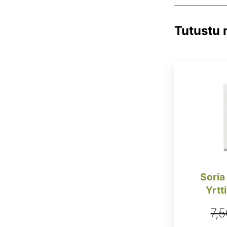
Tutustu
Soria
Yrtt
7,