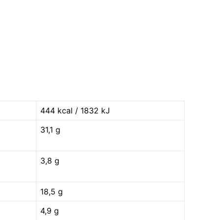
444 kcal / 1832 kJ
31,1 g
3,8 g
18,5 g
4,9 g