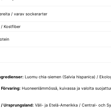
reita / varav sockerarter
 / Kostfiber
rotein
ngredienser:
Luomu chia-siemen (Salvia hispanica) / Ekolog
/ Förvaring:
Huoneenlämmössä, kuivassa ja valolta suojattun
/ Ursprungsland:
Väli- ja Etelä-Amerikka / Central- och 