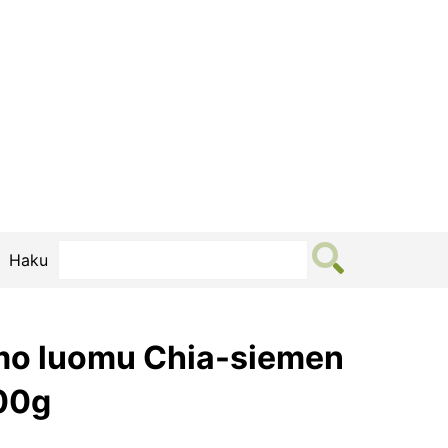
Haku
mo luomu Chia-siemen
00g