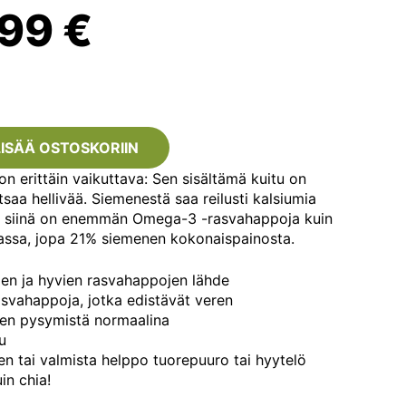
lkuperäinen
Nykyinen
,99
€
nta
hinta
i:
on:
LISÄÄ OSTOSKORIIN
on erittäin vaikuttava: Sen sisältämä kuitu on
95 €.
6,99 €.
saa hellivää. Siemenestä saa reilusti kalsiumia
a siinä on enemmän Omega-3 -rasvahappoja kuin
ssa, jopa 21% siemenen kokonaispainosta.
jen ja hyvien rasvahappojen lähde
svahappoja, jotka edistävät veren
jen pysymistä normaalina
u
n tai valmista helppo tuorepuuro tai hyytelö
in chia!