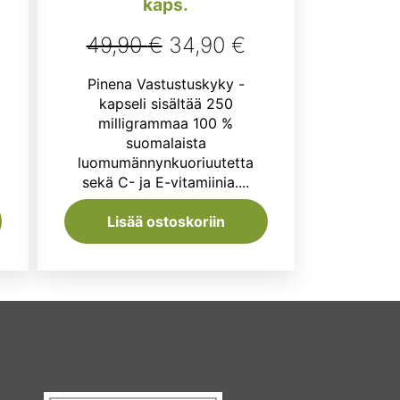
kaps.
Alkuperäinen
Nykyinen
49,90
€
34,90
€
hinta
hinta
Pinena Vastustuskyky -
oli:
on:
kapseli sisältää 250
milligrammaa 100 %
49,90 €.
34,90 €.
suomalaista
luomumännynkuoriuutetta
sekä C- ja E-vitamiinia....
Lisää ostoskoriin