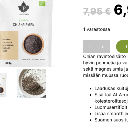
A
6
7,95
€
hi
1 varastossa
Puhdistamo
ol
-
+
luomu
Chia-
Chian ravintosisältö 
siemen
7,
hyvin pehmeää ja vat
Luomu,
sekä magnesiumia j
500g
missään muussa ruoa
määrä
Laadukas kuitu
Sisältää ALA-ra
kolesterolitaso
Luomusertifioit
Lisää smoothiee
Suomen suositu