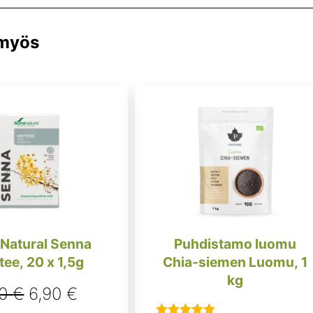
 myös
 Natural Senna
Puhdistamo luomu
itee, 20 x 1,5g
Chia-siemen Luomu, 1
kg
Alkuperäinen
Nykyinen
50
€
6,90
€