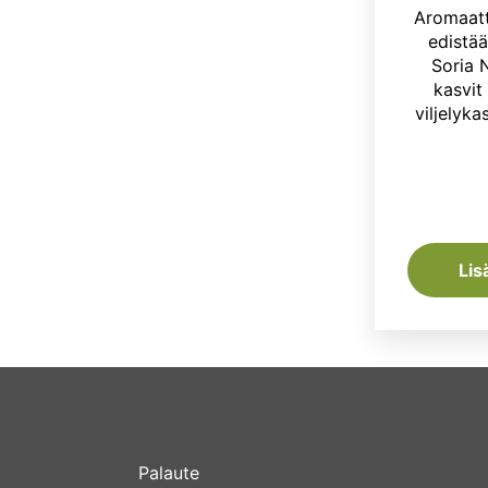
Aromaatt
edistää
Soria N
kasvit
viljelykas
Lis
Palaute