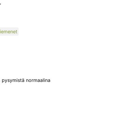
.
iemenet
n pysymistä normaalina