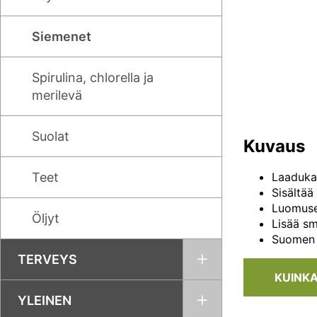
Siemenet
Spirulina, chlorella ja
merilevä
Suolat
Kuvaus
Teet
Laadukas
Sisältää
Luomuser
Öljyt
Lisää sm
Suomen s
TERVEYS
KUINK
YLEINEN