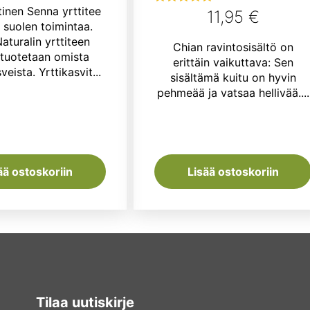
hinta
hinta
inen Senna yrttitee
11,95
€
Arvostelu
oli:
on:
 suolen toimintaa.
tuotteesta:
aturalin yrttiteen
7,50 €.
6,90 €.
Chian ravintosisältö on
5.00
/ 5
 tuotetaan omista
erittäin vaikuttava: Sen
veista. Yrttikasvit...
sisältämä kuitu on hyvin
pehmeää ja vatsaa hellivää....
ää ostoskoriin
Lisää ostoskoriin
Tilaa uutiskirje