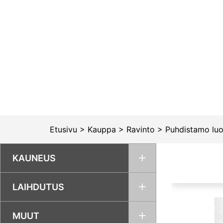
Siirry
sisältöön
Etusivu
>
Kauppa
>
Ravinto
>
Puhdistamo lu
KAUNEUS
LAIHDUTUS
MUUT