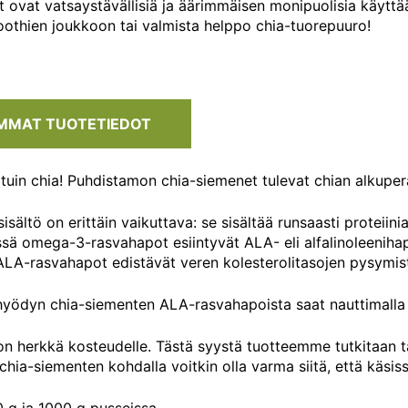
 ovat vatsaystävällisiä ja äärimmäisen monipuolisia käyttä
oothien joukkoon tai valmista helppo chia-tuorepuuro!
MMAT TUOTETIEDOT
uin chia! Puhdistamon chia-siemenet tulevat chian alkuperäi
isältö on erittäin vaikuttava: se sisältää runsaasti proteii
sä omega-3-rasvahapot esiintyvät ALA- eli alfalinoleeniha
LA-rasvahapot edistävät veren kolesterolitasojen pysymis
ödyn chia-siementen ALA-rasvahapoista saat nauttimalla chi
n herkkä kosteudelle. Tästä syystä tuotteemme tutkitaan ta
ia-siementen kohdalla voitkin olla varma siitä, että käsissä