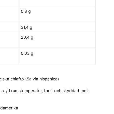
0,8 g
31,4 g
20,4 g
0,03 g
iska chiafrö (Salvia hispanica)
a. / I rumstemperatur, torrt och skyddad mot
Sydamerika