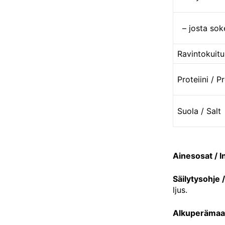
– josta soke
Ravintokuitu
Proteiini / P
Suola / Salt
Ainesosat / I
Säilytysohje 
ljus.
Alkuperämaa 