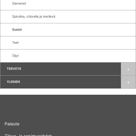
Siemenet
Spirulina, chlorella ja merilevä
Suolat
Teet
Öljyt
TERVEYS
YLEINEN
Palaute
Tilaus- ja sopimusehdot