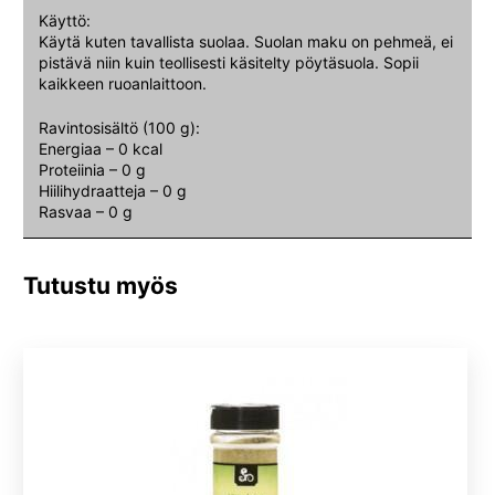
Käyttö:
Käytä kuten tavallista suolaa. Suolan maku on pehmeä, ei
pistävä niin kuin teollisesti käsitelty pöytäsuola. Sopii
kaikkeen ruoanlaittoon.
Ravintosisältö (100 g):
Energiaa – 0 kcal
Proteiinia – 0 g
Hiilihydraatteja – 0 g
Rasvaa – 0 g
Tutustu myös