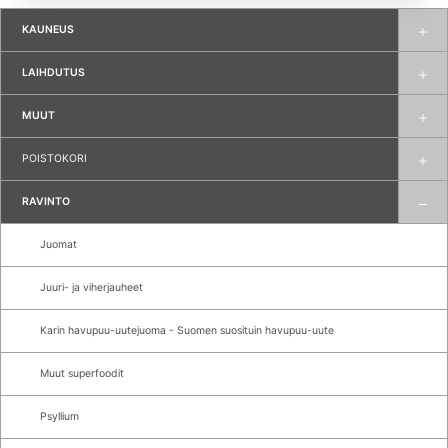
KAUNEUS
LAIHDUTUS
MUUT
POISTOKORI
RAVINTO
Juomat
Juuri- ja viherjauheet
Karin havupuu-uutejuoma - Suomen suosituin havupuu-uute
Muut superfoodit
Psyllium