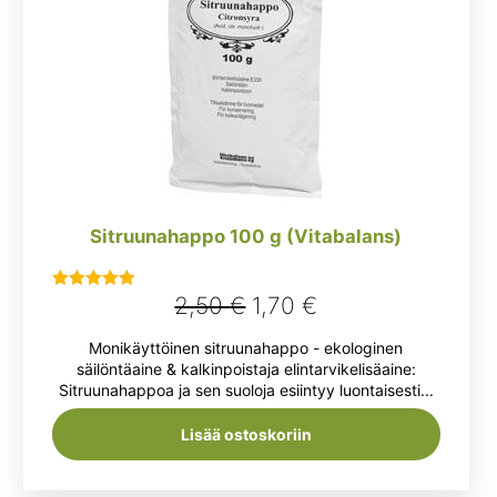
Sitruunahappo 100 g (Vitabalans)
Alkuperäinen
Nykyinen
2,50
€
1,70
€
Arvostelu
tuotteesta:
hinta
hinta
Monikäyttöinen sitruunahappo - ekologinen
5.00
/ 5
oli:
on:
säilöntäaine & kalkinpoistaja elintarvikelisäaine:
Sitruunahappoa ja sen suoloja esiintyy luontaisesti...
2,50 €.
1,70 €.
Lisää ostoskoriin