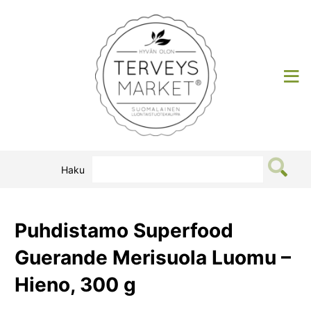
Siirry
sisältöön
Terveysmarket
Haku
Puhdistamo Superfood
Guerande Merisuola Luomu –
Hieno, 300 g