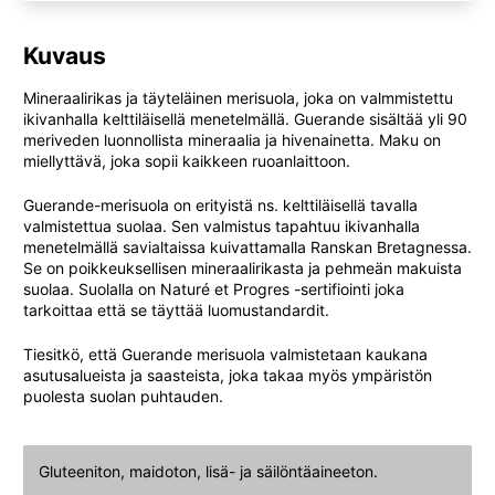
Kuvaus
Mineraalirikas ja täyteläinen merisuola, joka on valmmistettu
ikivanhalla kelttiläisellä menetelmällä. Guerande sisältää yli 90
meriveden luonnollista mineraalia ja hivenainetta. Maku on
miellyttävä, joka sopii kaikkeen ruoanlaittoon.
Guerande-merisuola on erityistä ns. kelttiläisellä tavalla
valmistettua suolaa. Sen valmistus tapahtuu ikivanhalla
menetelmällä savialtaissa kuivattamalla Ranskan Bretagnessa.
Se on poikkeuksellisen mineraalirikasta ja pehmeän makuista
suolaa. Suolalla on Naturé et Progres -sertifiointi joka
tarkoittaa että se täyttää luomustandardit.
Tiesitkö, että Guerande merisuola valmistetaan kaukana
asutusalueista ja saasteista, joka takaa myös ympäristön
puolesta suolan puhtauden.
Gluteeniton, maidoton, lisä- ja säilöntäaineeton.