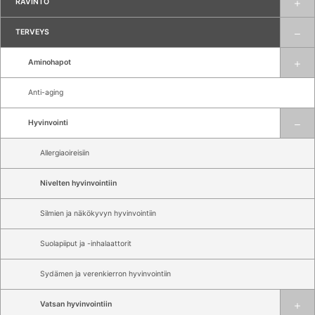
RAVINTO
TERVEYS
Aminohapot
Anti-aging
Hyvinvointi
Allergiaoireisiin
Nivelten hyvinvointiin
Silmien ja näkökyvyn hyvinvointiin
Suolapiiput ja -inhalaattorit
Sydämen ja verenkierron hyvinvointiin
Vatsan hyvinvointiin