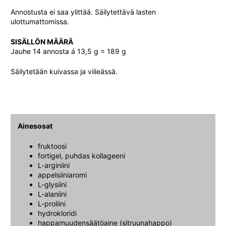
Annostusta ei saa ylittää. Säilytettävä lasten
ulottumattomissa.
SISÄLLÖN MÄÄRÄ
Jauhe 14 annosta á 13,5 g = 189 g
Säilytetään kuivassa ja viileässä.
Ainesosat
fruktoosi
fortigel, puhdas kollageeni
L-arginiini
appelsiiniaromi
L-glysiini
L-alaniini
L-proliini
hydrokloridi
happamuudensäätöaine (sitruunahappo)