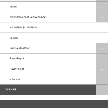
Intiimi
Kivennäisaineet ja hivenaineet
Kuntoilijalle ja urheilijalle
Lapsille
Luontaistuotteet
Rasvahapot
Ravintolisät
Vitamiinit
YLEINEN