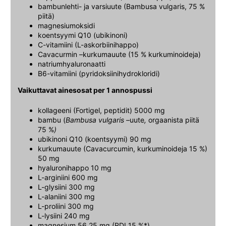
bambunlehti- ja varsiuute (Bambusa vulgaris, 75 %
piitä)
magnesiumoksidi
koentsyymi Q10 (ubikinoni)
C-vitamiini (L-askorbiinihappo)
Cavacurmin –kurkumauute (15 % kurkuminoideja)
natriumhyaluronaatti
B6-vitamiini (pyridoksiinihydrokloridi)
Vaikuttavat ainesosat per 1 annospussi
kollageeni (Fortigel, peptidit) 5000 mg
bambu (
Bambusa vulgaris –
uute
,
orgaanista piitä
75 %
)
ubikinoni Q10 (koentsyymi) 90 mg
kurkumauute (Cavacurcumin, kurkuminoideja 15 %)
50 mg
hyaluronihappo 10 mg
L-arginiini 600 mg
L-glysiini 300 mg
L-alaniini 300 mg
L-proliini 300 mg
L-lysiini 240 mg
magnesium 56,25 mg (RDI 15 %*)