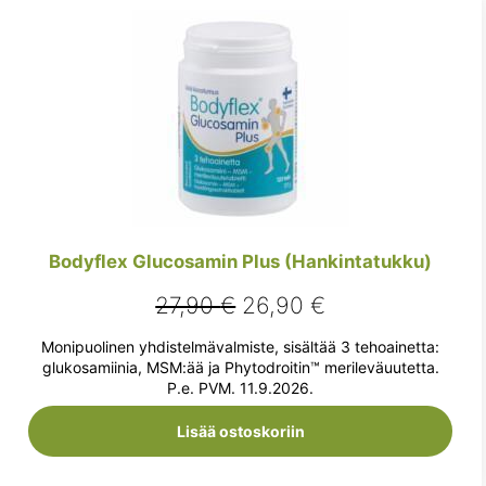
Bodyflex Glucosamin Plus (Hankintatukku)
Alkuperäinen
Nykyinen
27,90
€
26,90
€
hinta
hinta
Monipuolinen yhdistelmävalmiste, sisältää 3 tehoainetta:
oli:
on:
glukosamiinia, MSM:ää ja Phytodroitin™ merileväuutetta.
P.e. PVM. 11.9.2026.
27,90 €.
26,90 €.
Lisää ostoskoriin