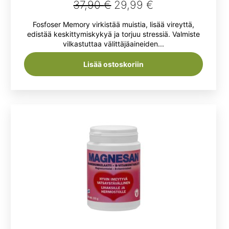
Alkuperäinen
Nykyinen
37,90
€
29,99
€
Arvostelu
tuotteesta:
hinta
hinta
Fosfoser Memory virkistää muistia, lisää vireyttä,
5.00
/ 5
oli:
on:
edistää keskittymiskykyä ja torjuu stressiä. Valmiste
vilkastuttaa välittäjäaineiden...
37,90 €.
29,99 €.
Lisää ostoskoriin