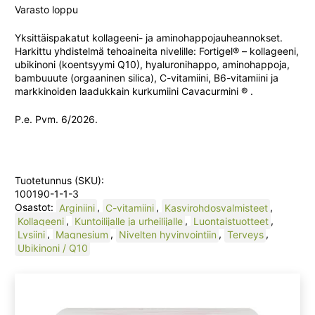
hinta
hinta
Varasto loppu
oli:
on:
Yksittäispakatut kollageeni- ja aminohappojauheannokset.
Harkittu yhdistelmä tehoaineita nivelille: Fortigel® – kollageeni,
ubikinoni (koentsyymi Q10), hyaluronihappo, aminohappoja,
30,90 €.
26,95 
bambuuute (orgaaninen silica), C-vitamiini, B6-vitamiini ja
markkinoiden laadukkain kurkumiini Cavacurmini ® .
P.e. Pvm. 6/2026.
Tuotetunnus (SKU):
100190-1-1-3
Osastot:
Arginiini
,
C-vitamiini
,
Kasvirohdosvalmisteet
,
Kollageeni
,
Kuntoilijalle ja urheilijalle
,
Luontaistuotteet
,
Lysiini
,
Magnesium
,
Nivelten hyvinvointiin
,
Terveys
,
Ubikinoni / Q10