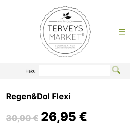
Siirry
sisältöön
Terveysmarket
Haku
Regen&Dol Flexi
Alkuperäinen
Nykyin
26,95
€
30,90
€