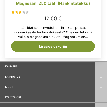
Magnesan, 250 tabl. (Hankintatukku)
12,90
€
Arvostelu
tuotteesta:
Kärsitkö suonenvedoista, lihaskrampeista,
3.00
/ 5
väsymyksestä tai turvotuksesta? Oireiden tekijänä
voi olla magnesiumin puute. Magnesium on...
Lisää ostoskoriin
KAUNEUS
LAIHDUTUS
MUUT
POISTOKORI