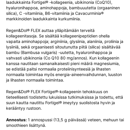
laadukkainta Fortigel® -kollageenia, ubikinonia (CoQ10),
hyaluronihappoa, aminohappoja, bambuuutetta (orgaaninen
silica), C -vitamiinia, B6-vitamiinia ja Cavacurminia®
markkinoiden laadukkainta kurkumiinia.
Regen&Dol® FLEX auttaa ylläpitämään terveitä
kollageenitasoja. Se sisältää kollageenipeptidien ohella
vapaita aminohappoja; arginiinia, glysiinia, alaniinia, proliinia ja
lysiiniä, sekä orgaanisesti sitoutunutta piitä (silica) sisältävää
bambu (Bambusa vulgaris) -uutetta, hyaluronihappoa ja
vahvasti ubikinonia (Co Q10 80 mg/annos). Kun kollageenin
kanssa nautitaan samanaikaisesti pieni määrä magnesiumia,
se edistää paitsi normaalia proteiinisynteesiä ja lihasten
normaalia toimintaa myös energia-aineenvaihdunnan, luuston
ja lihasten normaalia toimintaa.
Regen&Dol® FLEX Fortigel®-kollageenin tehokkuus on
tieteellisesti todistettu lukuisissa tutkimuksissa ja todettu, että
suun kautta nautittu Fortigel® imeytyy suolistosta hyvin ja
kerääntyy rustoon.
Annostus:
1 annospussi (13,5 g päivässä) veteen, mehuun tai
smoothieen lisättynä.