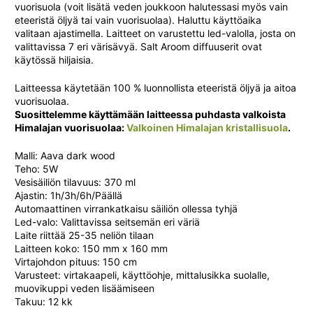
vuorisuola (voit lisätä veden joukkoon halutessasi myös vain
eteeristä öljyä tai vain vuorisuolaa). Haluttu käyttöaika
valitaan ajastimella. Laitteet on varustettu led-valolla, josta on
valittavissa 7 eri värisävyä. Salt Aroom diffuuserit ovat
käytössä hiljaisia.
Laitteessa käytetään 100 % luonnollista eteeristä öljyä ja aitoa
vuorisuolaa.
Suosittelemme käyttämään laitteessa puhdasta valkoista
Himalajan vuorisuolaa:
Valkoinen Himalajan kristallisuola
.
Malli: Aava dark wood
Teho: 5W
Vesisäiliön tilavuus: 370 ml
Ajastin: 1h/3h/6h/Päällä
Automaattinen virrankatkaisu säiliön ollessa tyhjä
Led-valo: Valittavissa seitsemän eri väriä
Laite riittää 25-35 neliön tilaan
Laitteen koko: 150 mm x 160 mm
Virtajohdon pituus: 150 cm
Varusteet: virtakaapeli, käyttöohje, mittalusikka suolalle,
muovikuppi veden lisäämiseen
Takuu: 12 kk