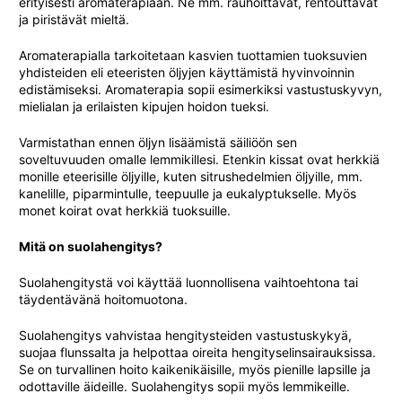
erityisesti aromaterapiaan. Ne mm. rauhoittavat, rentouttavat
ja piristävät mieltä.
Aromaterapialla tarkoitetaan kasvien tuottamien tuoksuvien
yhdisteiden eli eteeristen öljyjen käyttämistä hyvinvoinnin
edistämiseksi. Aromaterapia sopii esimerkiksi vastustuskyvyn,
mielialan ja erilaisten kipujen hoidon tueksi.
Varmistathan ennen öljyn lisäämistä säiliöön sen
soveltuvuuden omalle lemmikillesi. Etenkin kissat ovat herkkiä
monille eteerisille öljyille, kuten sitrushedelmien öljyille, mm.
kanelille, piparmintulle, teepuulle ja eukalyptukselle. Myös
monet koirat ovat herkkiä tuoksuille.
Mitä on suolahengitys
?
Suolahengitystä voi käyttää luonnollisena vaihtoehtona tai
täydentävänä hoitomuotona.
Suolahengitys vahvistaa hengitysteiden vastustuskykyä,
suojaa flunssalta ja helpottaa oireita hengityselinsairauksissa.
Se on turvallinen hoito kaikenikäisille, myös pienille lapsille ja
odottaville äideille. Suolahengitys sopii myös lemmikeille.