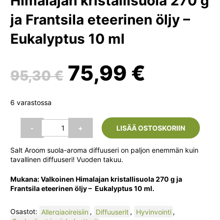
Himalajan kristallisuola 270 g
ja Frantsila eteerinen öljy –
Eukalyptus 10 ml
Alkuperäinen
Nykyin
75,99
€
95,30
€
hinta
hinta
6 varastossa
oli:
on:
Salt
-
+
LISÄÄ OSTOSKORIIN
Aroom
Suola-
95,30 €.
75,99 €
Salt Aroom suola-aroma diffuuseri on paljon enemmän kuin
aroma
tavallinen diffuuseri! Vuoden takuu.
Diffuuseri
(Aava
Mukana: Valkoinen Himalajan kristallisuola 270 g ja
White
Frantsila eteerinen öljy – Eukalyptus 10 ml.
wood).
Mukana:
Valkoinen
Osastot:
Allergiaoireisiin
,
Diffuuserit
,
Hyvinvointi
,
Himalajan