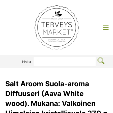
Siirry
sisältöön
Terveysmarket
Haku
Salt Aroom Suola-aroma
Diffuuseri (Aava White
wood). Mukana: Valkoinen