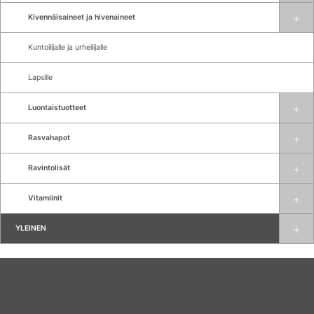
Kivennäisaineet ja hivenaineet
Kuntoilijalle ja urheilijalle
Lapsille
Luontaistuotteet
Rasvahapot
Ravintolisät
Vitamiinit
YLEINEN