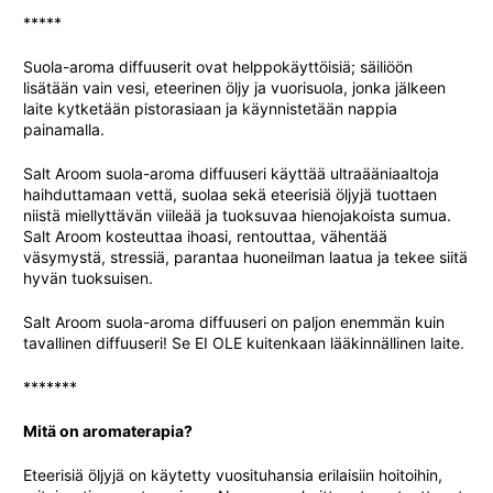
*****
Suola-aroma diffuuserit ovat helppokäyttöisiä; säiliöön
lisätään vain vesi, eteerinen öljy ja vuorisuola, jonka jälkeen
laite kytketään pistorasiaan ja käynnistetään nappia
painamalla.
Salt Aroom suola-aroma diffuuseri käyttää ultraääniaaltoja
haihduttamaan vettä, suolaa sekä eteerisiä öljyjä tuottaen
niistä miellyttävän viileää ja tuoksuvaa hienojakoista sumua.
Salt Aroom kosteuttaa ihoasi, rentouttaa, vähentää
väsymystä, stressiä, parantaa huoneilman laatua ja tekee siitä
hyvän tuoksuisen.
Salt Aroom suola-aroma diffuuseri on paljon enemmän kuin
tavallinen diffuuseri! Se EI OLE kuitenkaan lääkinnällinen laite.
*******
Mitä on aromaterapia?
Eteerisiä öljyjä on käytetty vuosituhansia erilaisiin hoitoihin,