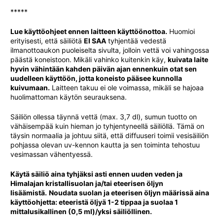
*****
Lue käyttöohjeet ennen laitteen käyttöönottoa.
Huomioi
erityisesti, että säiliötä
EI SAA
tyhjentää vedestä
ilmanottoaukon puoleiselta sivulta, jolloin vettä voi vahingossa
päästä koneistoon. Mikäli vahinko kuitenkin käy,
kuivata laite
hyvin vähintään kahden päivän ajan ennenkuin otat sen
uudelleen käyttöön, jotta koneisto pääsee kunnolla
kuivumaan.
Laitteen takuu ei ole voimassa, mikäli se hajoaa
huolimattoman käytön seurauksena.
Säiliön ollessa täynnä vettä (max. 3,7 dl), sumun tuotto on
vähäisempää kuin hieman jo tyhjentyneellä säiliöllä. Tämä on
täysin normaalia ja johtuu siitä, että diffuuseri toimii vesisäiliön
pohjassa olevan uv-kennon kautta ja sen toiminta tehostuu
vesimassan vähentyessä.
Käytä säiliö aina tyhjäksi asti ennen uuden veden ja
Himalajan kristallisuolan ja/tai eteerisen öljyn
lisäämistä.
Noudata suolan ja eteerisen öljyn määrissä aina
käyttöohjetta:
eteeristä öljyä 1-2 tippaa ja suolaa 1
mittalusikallinen (0,5 ml)/yksi säiliöllinen.