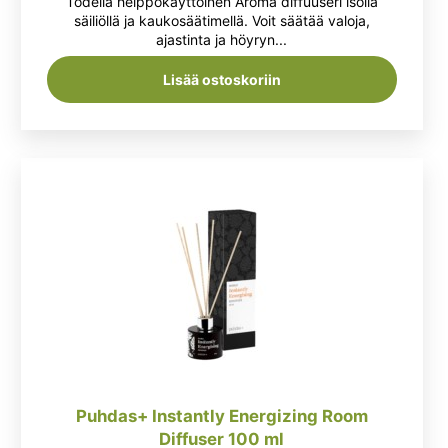
Todella helppokäyttöinen Aroma diffuuseri isolla
oli:
on:
säiliöllä ja kaukosäätimellä. Voit säätää valoja,
ajastinta ja höyryn...
63,90 €.
49,95 €.
Lisää ostoskoriin
Puhdas+ Instantly Energizing Room
Diffuser 100 ml