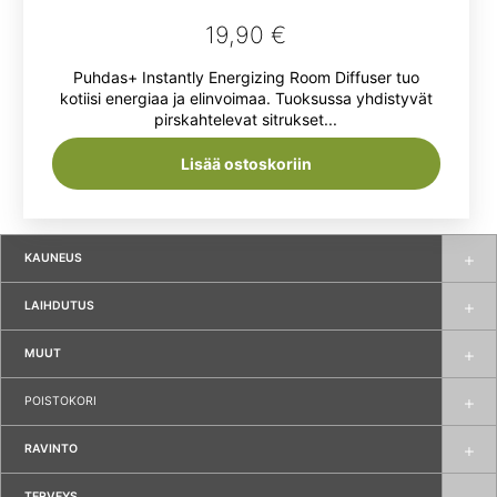
19,90
€
Puhdas+ Instantly Energizing Room Diffuser tuo
kotiisi energiaa ja elinvoimaa. Tuoksussa yhdistyvät
pirskahtelevat sitrukset...
Lisää ostoskoriin
KAUNEUS
LAIHDUTUS
MUUT
POISTOKORI
RAVINTO
TERVEYS