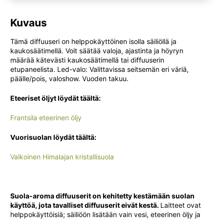
Kuvaus
Tämä diffuuseri on helppokäyttöinen isolla säiliöllä ja
kaukosäätimellä. Voit säätää valoja, ajastinta ja höyryn
määrää kätevästi kaukosäätimellä tai diffuuserin
etupaneelista. Led-valo: Valittavissa seitsemän eri väriä,
päälle/pois, valoshow. Vuoden takuu.
Eteeriset öljyt löydät täältä:
Frantsila eteerinen öljy
Vuorisuolan löydät täältä:
Valkoinen Himalajan kristallisuola
Suola-aroma diffuuserit on kehitetty kestämään suolan
käyttöä, jota tavalliset diffuuserit eivät kestä.
Laitteet ovat
helppokäyttöisiä; säiliöön lisätään vain vesi, eteerinen öljy ja