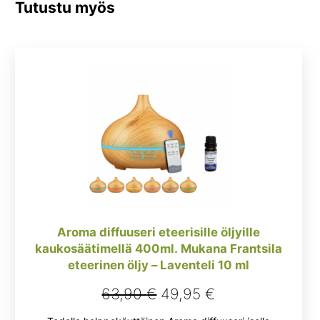
Tutustu myös
Aroma diffuuseri eteerisille öljyille
kaukosäätimellä 400ml. Mukana Frantsila
eteerinen öljy – Laventeli 10 ml
Alkuperäinen
Nykyinen
63,90
€
49,95
€
hinta
hinta