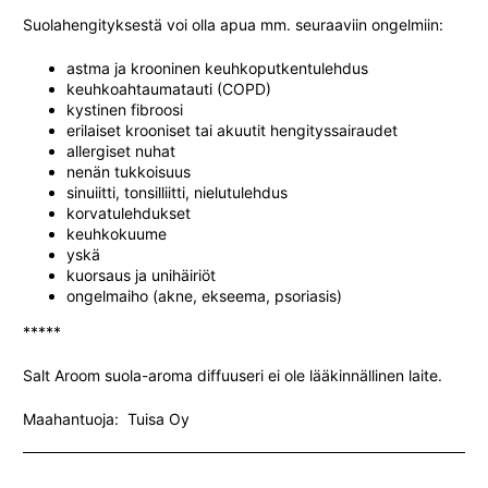
Suolahengityksestä voi olla apua mm. seuraaviin ongelmiin:
astma ja krooninen keuhkoputkentulehdus
keuhkoahtaumatauti (COPD)
kystinen fibroosi
erilaiset krooniset tai akuutit hengityssairaudet
allergiset nuhat
nenän tukkoisuus
sinuiitti, tonsilliitti, nielutulehdus
korvatulehdukset
keuhkokuume
yskä
kuorsaus ja unihäiriöt
ongelmaiho (akne, ekseema, psoriasis)
*****
Salt Aroom suola-aroma diffuuseri ei ole lääkinnällinen laite.
Maahantuoja: Tuisa Oy