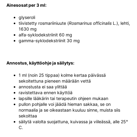
Ainesosat per 3 ml:
glyseroli
tiivistetty rosmariiniuute (
Rosmarinus officinalis
L.), lehti,
1630 mg
alfa-syklodekstriinit 60 mg
gamma-syklodekstriinit 30 mg
Annostus, käyttöohje ja säilytys:
1 ml (noin 25 tippaa) kolme kertaa päivässä
sekoitettuna pieneen määrään vettä
annostusta ei saa ylittää
ravistettava ennen käyttöä
lapsille lääkärin tai terapeutin ohjeen mukaan
pullon pohjalle voi jäädä hieman sakkaa, se on
normaalia ja se oikeastaan kuuluu sinne, muista siis
sekoittaa
säilytä valolta suojattuna, kuivassa ja viileässä, alle 25°
C.