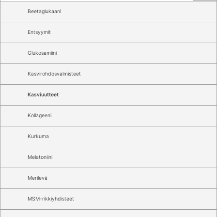
Beetaglukaani
Entsyymit
Glukosamiini
Kasvirohdosvalmisteet
Kasviuutteet
Kollageeni
Kurkuma
Melatoniini
Merilevä
MSM-rikkiyhdisteet