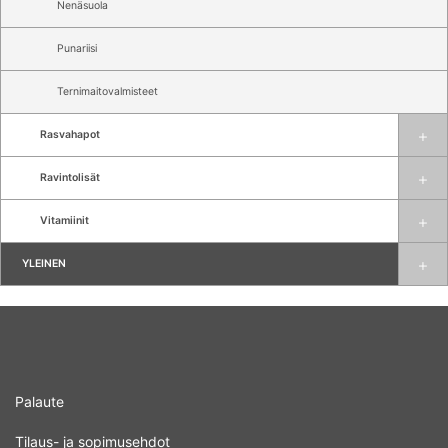
Nenäsuola
Punariisi
Ternimaitovalmisteet
Rasvahapot
Ravintolisät
Vitamiinit
YLEINEN
Palaute
Tilaus- ja sopimusehdot