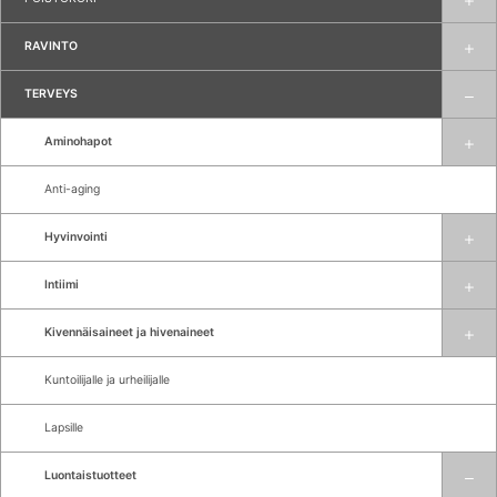
RAVINTO
TERVEYS
Aminohapot
Anti-aging
Hyvinvointi
Intiimi
Kivennäisaineet ja hivenaineet
Kuntoilijalle ja urheilijalle
Lapsille
Luontaistuotteet