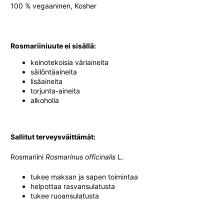
100 % vegaaninen, Kosher
Rosmariiniuute ei sisällä:
keinotekoisia väriaineita
säilöntäaineita
lisäaineita
torjunta-aineita
alkoholia
Sallitut terveysväittämät:
Rosmariini
Rosmarinus officinalis
L.
tukee maksan ja sapen toimintaa
helpottaa rasvansulatusta
tukee ruoansulatusta