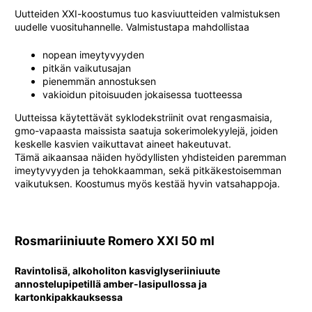
Uutteiden XXI-koostumus tuo kasviuutteiden valmistuksen
uudelle vuosituhannelle. Valmistustapa mahdollistaa
nopean imeytyvyyden
pitkän vaikutusajan
pienemmän annostuksen
vakioidun pitoisuuden jokaisessa tuotteessa
Uutteissa käytettävät syklodekstriinit ovat rengasmaisia,
gmo-vapaasta maissista saatuja sokerimolekyylejä, joiden
keskelle kasvien vaikuttavat aineet hakeutuvat.
Tämä aikaansaa näiden hyödyllisten yhdisteiden paremman
imeytyvyyden ja tehokkaamman, sekä pitkäkestoisemman
vaikutuksen. Koostumus myös kestää hyvin vatsahappoja.
Rosmariiniuute Romero XXI 50 ml
Ravintolisä, alkoholiton kasviglyseriiniuute
annostelupipetillä amber-lasipullossa ja
kartonkipakkauksessa