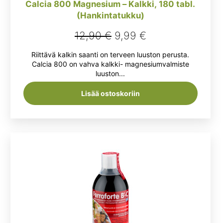
Calcia 800 Magnesium – Kalkki, 180 tabl.
(Hankintatukku)
Alkuperäinen
Nykyinen
12,90
€
9,99
€
hinta
hinta
Riittävä kalkin saanti on terveen luuston perusta.
oli:
on:
Calcia 800 on vahva kalkki- magnesiumvalmiste
luuston...
12,90 €.
9,99 €.
Lisää ostoskoriin