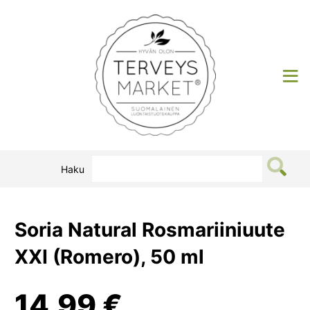
Siirry
sisältöön
Terveysmarket
Haku
Soria Natural Rosmariiniuute
XXI (Romero), 50 ml
14,99
€