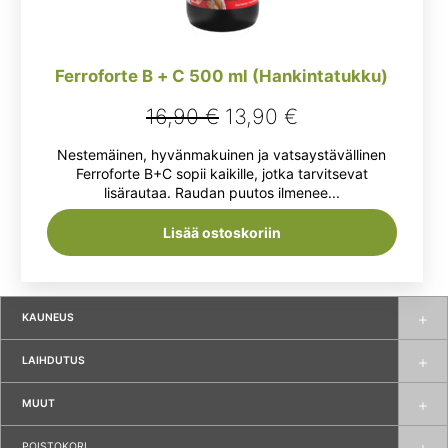
Ferroforte B + C 500 ml (Hankintatukku)
Alkuperäinen
Nykyinen
16,90
€
13,90
€
hinta
hinta
Nestemäinen, hyvänmakuinen ja vatsaystävällinen
oli:
on:
Ferroforte B+C sopii kaikille, jotka tarvitsevat
lisärautaa. Raudan puutos ilmenee...
16,90 €.
13,90 €.
Lisää ostoskoriin
KAUNEUS
LAIHDUTUS
MUUT
POISTOKORI