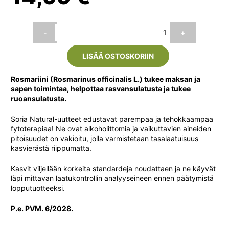
Soria
-
+
Natural
Rosmariiniuute
LISÄÄ OSTOSKORIIN
XXI
(Romero),
50
Rosmariini (Rosmarinus officinalis L.) tukee maksan ja
ml
sapen toimintaa, helpottaa rasvansulatusta ja tukee
määrä
ruoansulatusta.
Soria Natural-uutteet edustavat parempaa ja tehokkaampaa
fytoterapiaa! Ne ovat alkoholittomia ja vaikuttavien aineiden
pitoisuudet on vakioitu, jolla varmistetaan tasalaatuisuus
kasvierästä riippumatta.
Kasvit viljellään korkeita standardeja noudattaen ja ne käyvät
läpi mittavan laatukontrollin analyyseineen ennen päätymistä
lopputuotteeksi.
P.e. PVM. 6/2028.