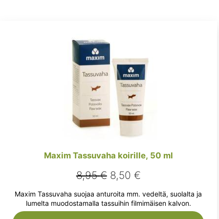
Maxim Tassuvaha koirille, 50 ml
Alkuperäinen
Nykyinen
8,95
€
8,50
€
hinta
hinta
Maxim Tassuvaha suojaa anturoita mm. vedeltä, suolalta ja
oli:
on:
lumelta muodostamalla tassuihin filmimäisen kalvon.
8,95 €.
8,50 €.