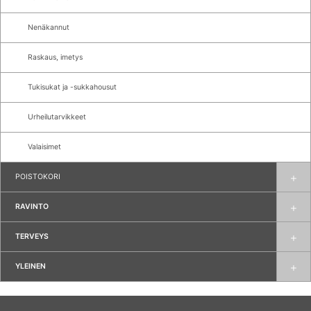
Nenäkannut
Raskaus, imetys
Tukisukat ja -sukkahousut
Urheilutarvikkeet
Valaisimet
POISTOKORI
RAVINTO
TERVEYS
YLEINEN