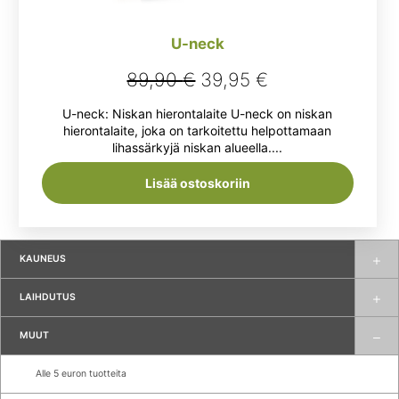
U-neck
Alkuperäinen
Nykyinen
89,90
€
39,95
€
hinta
hinta
U-neck: Niskan hierontalaite U-neck on niskan
oli:
on:
hierontalaite, joka on tarkoitettu helpottamaan
lihassärkyjä niskan alueella....
89,90 €.
39,95 €.
Lisää ostoskoriin
KAUNEUS
LAIHDUTUS
MUUT
Alle 5 euron tuotteita