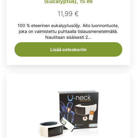
(Eucalyptus), 15 ml
11,99
€
100 % eteerinen eukalyptusöljy. Aito luonnontuote,
joka on valmistettu puhtaalla tislausmenetelmällä.
Nautitaan sisäisesti 2...
Lisää ostoskoriin