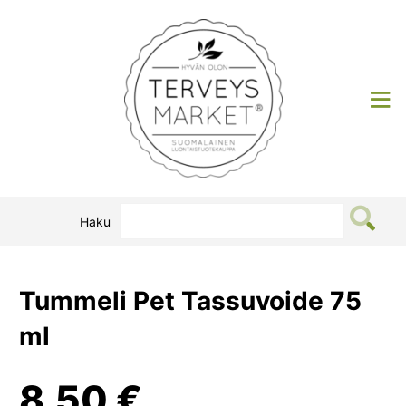
Siirry
sisältöön
Terveysmarket
Haku
Tummeli Pet Tassuvoide 75
ml
8,50
€