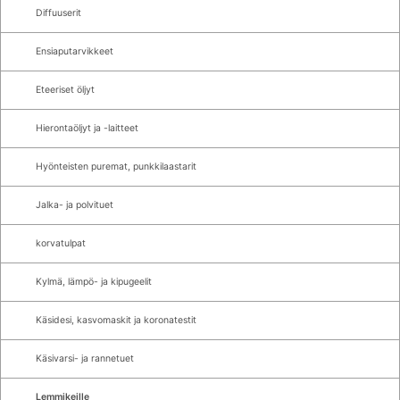
Diffuuserit
Ensiaputarvikkeet
Eteeriset öljyt
Hierontaöljyt ja -laitteet
Hyönteisten puremat, punkkilaastarit
Jalka- ja polvituet
korvatulpat
Kylmä, lämpö- ja kipugeelit
Käsidesi, kasvomaskit ja koronatestit
Käsivarsi- ja rannetuet
Lemmikeille