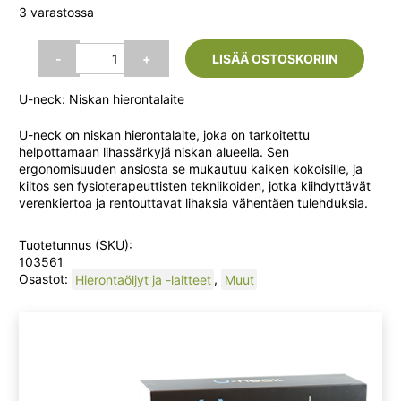
hinta
hinta
3 varastossa
oli:
on:
U-
-
+
LISÄÄ OSTOSKORIIN
neck
määrä
89,90 €.
39,95 
U-neck: Niskan hierontalaite
U-neck on niskan hierontalaite, joka on tarkoitettu
helpottamaan lihassärkyjä niskan alueella. Sen
ergonomisuuden ansiosta se mukautuu kaiken kokoisille, ja
kiitos sen fysioterapeuttisten tekniikoiden, jotka kiihdyttävät
verenkiertoa ja rentouttavat lihaksia vähentäen tulehduksia.
Tuotetunnus (SKU):
103561
Osastot:
Hierontaöljyt ja -laitteet
,
Muut