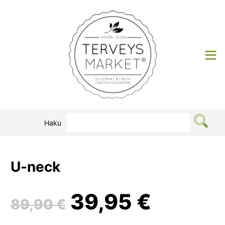
Siirry
sisältöön
Terveysmarket
Haku
U-neck
Alkuperäinen
Nykyin
39,95
€
89,90
€