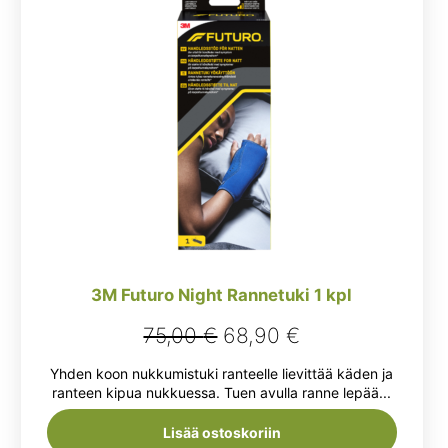
3M Futuro Night Rannetuki 1 kpl
Alkuperäinen
Nykyinen
75,00
€
68,90
€
hinta
hinta
Yhden koon nukkumistuki ranteelle lievittää käden ja
oli:
on:
ranteen kipua nukkuessa. Tuen avulla ranne lepää...
75,00 €.
68,90 €.
Lisää ostoskoriin