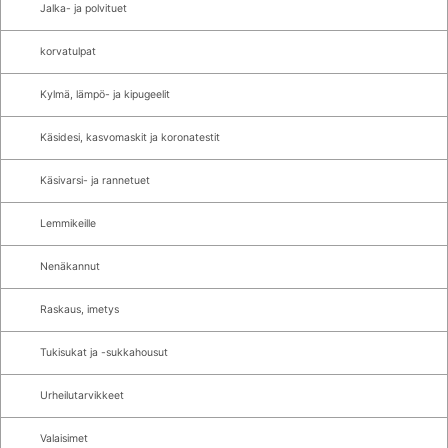
Jalka- ja polvituet
korvatulpat
Kylmä, lämpö- ja kipugeelit
Käsidesi, kasvomaskit ja koronatestit
Käsivarsi- ja rannetuet
Lemmikeille
Nenäkannut
Raskaus, imetys
Tukisukat ja -sukkahousut
Urheilutarvikkeet
Valaisimet