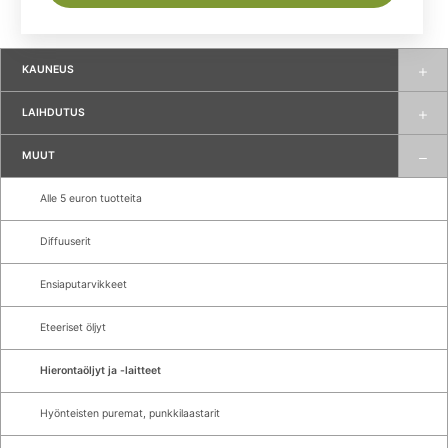
KAUNEUS
LAIHDUTUS
MUUT
Alle 5 euron tuotteita
Diffuuserit
Ensiaputarvikkeet
Eteeriset öljyt
Hierontaöljyt ja -laitteet
Hyönteisten puremat, punkkilaastarit