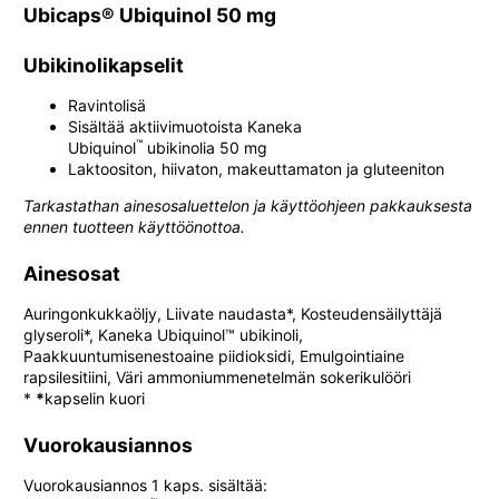
Ubicaps® Ubiquinol 50 mg
Ubikinolikapselit
Ravintolisä
Sisältää aktiivimuotoista Kaneka
™
Ubiquinol
ubikinolia 50 mg
Laktoositon, hiivaton, makeuttamaton ja gluteeniton
Tarkastathan ainesosaluettelon ja käyttöohjeen pakkauksesta
ennen tuotteen käyttöönottoa.
Ainesosat
Auringonkukkaöljy, Liivate naudasta*, Kosteudensäilyttäjä
glyseroli*, Kaneka Ubiquinol™ ubikinoli,
Paakkuuntumisenestoaine piidioksidi, Emulgointiaine
rapsilesitiini, Väri ammoniummenetelmän sokerikulööri
*
*
kapselin kuori
Vuorokausiannos
Vuorokausiannos 1 kaps. sisältää: