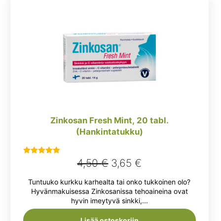
Zinkosan Fresh Mint, 20 tabl.
(Hankintatukku)
Alkuperäinen
Nykyinen
4,50
€
3,65
€
Arvostelu
tuotteesta:
hinta
hinta
Tuntuuko kurkku karhealta tai onko tukkoinen olo?
5.00
/ 5
oli:
on:
Hyvänmakuisessa Zinkosanissa tehoaineina ovat
hyvin imeytyvä sinkki,...
4,50 €.
3,65 €.
Lisää ostoskoriin