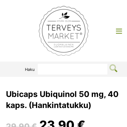
Siirry
sisältöön
Terveysmarket
Haku
Ubicaps Ubiquinol 50 mg, 40
kaps. (Hankintatukku)
Alkuperäinen
Nykyin
23,90
€
29,90
€