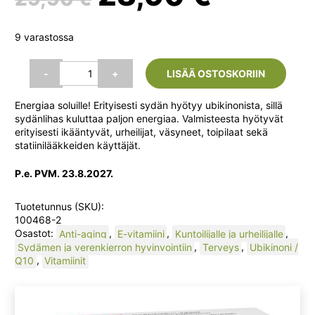
hinta
hinta
9 varastossa
oli:
on:
Ubicaps
-
+
LISÄÄ OSTOSKORIIN
Ubiquinol
50
29,90 €.
23,90 
Energiaa soluille! Erityisesti sydän hyötyy ubikinonista, sillä
mg,
sydänlihas kuluttaa paljon energiaa. Valmisteesta hyötyvät
40
erityisesti ikääntyvät, urheilijat, väsyneet, toipilaat sekä
kaps.
statiinilääkkeiden käyttäjät.
(Hankintatukku)
määrä
P.e. PVM. 23.8.2027.
Tuotetunnus (SKU):
100468-2
Osastot:
Anti-aging
,
E-vitamiini
,
Kuntoilijalle ja urheilijalle
,
Sydämen ja verenkierron hyvinvointiin
,
Terveys
,
Ubikinoni /
Q10
,
Vitamiinit