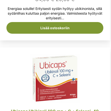
hinta
hinta
Energiaa soluille! Erityisesti sydän hyötyy ubikinonista, sillä
oli:
on:
sydänlihas kuluttaa paljon energiaa. Valmisteesta hyötyvät
erityisesti...
34,90 €.
29,50 €.
Lisää ostoskoriin