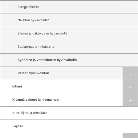
Allergiaoireisiin
Nivelten hyvinvointiin
Silmien ja näkökyvyn hyvinvointiin
Suolapiiput ja -inhalaattorit
Sydämen ja verenkierron hyvinvointiin
Vatsan hyvinvointiin
Intiimi
Kivennäisaineet ja hivenaineet
Kuntoilijalle ja urheilijalle
Lapsille