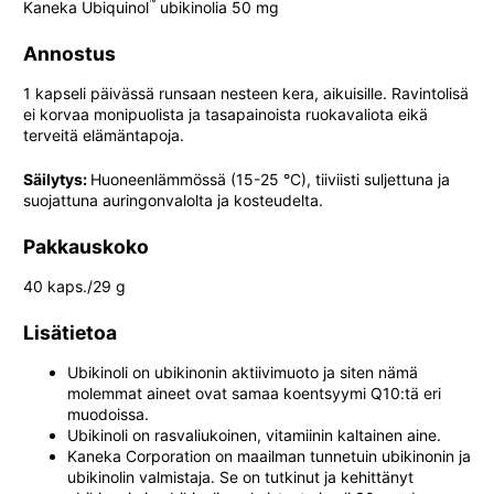
™
Kaneka Ubiquinol
ubikinolia 50 mg
Annostus
1 kapseli päivässä runsaan nesteen kera, aikuisille. Ravintolisä
ei korvaa monipuolista ja tasapainoista ruokavaliota eikä
terveitä elämäntapoja.
Säilytys:
Huoneenlämmössä (15-25 °C), tiiviisti suljettuna ja
suojattuna auringonvalolta ja kosteudelta.
Pakkauskoko
40 kaps./29 g
Lisätietoa
Ubikinoli on ubikinonin aktiivimuoto ja siten nämä
molemmat aineet ovat samaa koentsyymi Q10:tä eri
muodoissa.
Ubikinoli on rasvaliukoinen, vitamiinin kaltainen aine.
Kaneka Corporation on maailman tunnetuin ubikinonin ja
ubikinolin valmistaja. Se on tutkinut ja kehittänyt