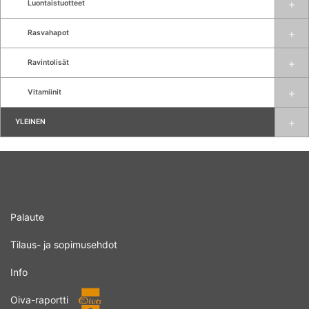
Luontaistuotteet
Rasvahapot
Ravintolisät
Vitamiinit
YLEINEN
Palaute
Tilaus- ja sopimusehdot
Info
Oiva-raportti