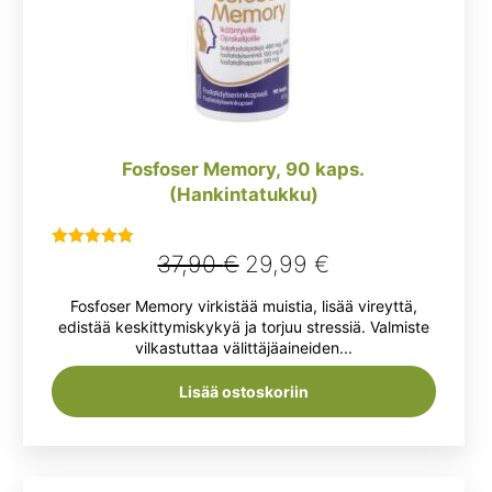
Fosfoser Memory, 90 kaps.
(Hankintatukku)
Alkuperäinen
Nykyinen
37,90
€
29,99
€
Arvostelu
tuotteesta:
hinta
hinta
Fosfoser Memory virkistää muistia, lisää vireyttä,
5.00
/ 5
oli:
on:
edistää keskittymiskykyä ja torjuu stressiä. Valmiste
vilkastuttaa välittäjäaineiden...
37,90 €.
29,99 €.
Lisää ostoskoriin