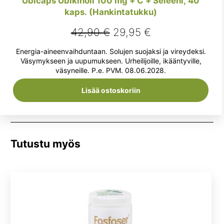
Ubicaps Ubikinoli 100 mg + C + Seleeni, 40
kaps. (Hankintatukku)
Alkuperäinen
Nykyinen
42,90
€
29,95
€
hinta
hinta
Energia-aineenvaihduntaan. Solujen suojaksi ja vireydeksi.
oli:
on:
Väsymykseen ja uupumukseen. Urheilijoille, ikääntyville,
väsyneille. P.e. PVM. 08.06.2028.
42,90 €.
29,95 €.
Lisää ostoskoriin
Tutustu myös