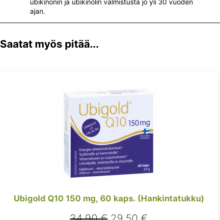
ubikinonin ja ubikinolin valmistusta jo yli 30 vuoden
ajan.
Saatat myös pitää...
Ubigold Q10 150 mg, 60 kaps. (Hankintatukku)
Alkuperäinen
Nykyinen
34,90
€
29,50
€