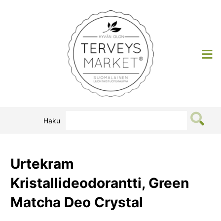
Siirry
sisältöön
Terveysmarket
Haku
Urtekram
Kristallideodorantti, Green
Matcha Deo Crystal