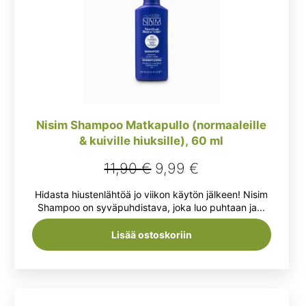
Nisim Shampoo Matkapullo (normaaleille
& kuiville hiuksille), 60 ml
Alkuperäinen
Nykyinen
11,90
€
9,99
€
hinta
hinta
Hidasta hiustenlähtöä jo viikon käytön jälkeen! Nisim
oli:
on:
Shampoo on syväpuhdistava, joka luo puhtaan ja...
11,90 €.
9,99 €.
Lisää ostoskoriin