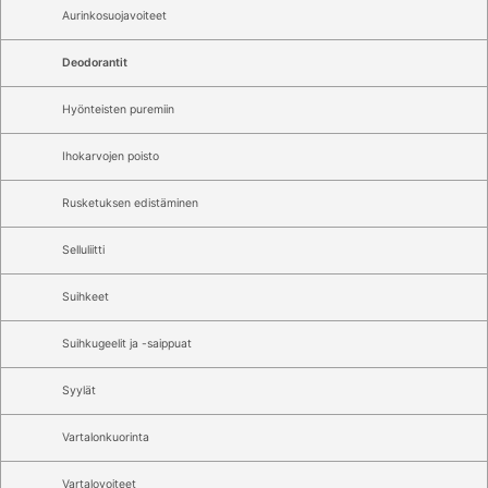
Aurinkosuojavoiteet
Deodorantit
Hyönteisten puremiin
Ihokarvojen poisto
Rusketuksen edistäminen
Selluliitti
Suihkeet
Suihkugeelit ja -saippuat
Syylät
Vartalonkuorinta
Vartalovoiteet