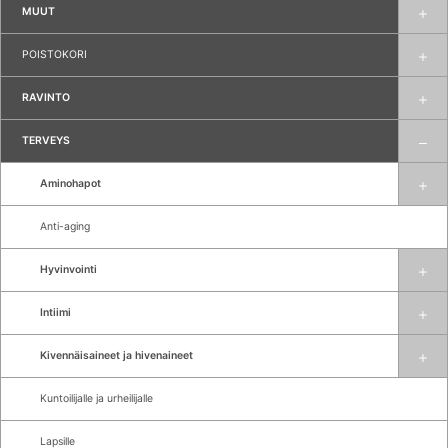
MUUT
POISTOKORI
RAVINTO
TERVEYS
Aminohapot
Anti-aging
Hyvinvointi
Intiimi
Kivennäisaineet ja hivenaineet
Kuntoilijalle ja urheilijalle
Lapsille