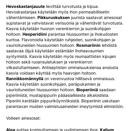
Hevoskastanjauute
lievittää turvotusta ja kipua.
Hevoskastanjaa käytetään myös ihon permeabiliteetin
vähentämiseen.
Pikkuruskuksen
juurista saatavat ainesosat
supistavat ja vahvistavat verisuonia ja vähentävät turvotusta.
Kasvia käytetään huonon verenkierron ja suonikohjujen
hoitoon.
Hesperidiini
parantaa hiussuonten ja ihokudosten
kuntoa. Flavonoidia käytetään ruhjeiden, suonikohjujen ja
vaurioituneiden hiussuonien hoitoon.
Rosmariinin
lehdistä
saatavaa öljyä käytetään estämään ihohaavaumien
syntymistä. Kasvia käytetään myös reumaattisten kipujen
hoitoon sekä ruoansulatuksen ja verenkierron
vilkastuttamiseen. Antiseptisten ominaisuuksiensa ansiosta
kasvia voidaan käyttää myös haavojen hoitoon.
Rannikkomännyllä
on verenvuotoa hillitsevä ominaisuus.
Kasvia käytetään suonikohjujen, peräpukamien ja
vaurioituneiden hiussuonien hoitoon.
Bioperiiniä
saadaan
piperiinistä, mustapippurin pääasiallisesta alkaloidista.
Piperiini kerätään pippuriköynnöksistä. Bioperiinin uskotaan
parantavan muiden valmistusaineiden imeytymistä elimistöön.
Voiteen ainesosat:
Aloe
auttaa kosteuttamaan ja uudistamaan ihoa.
Kalium