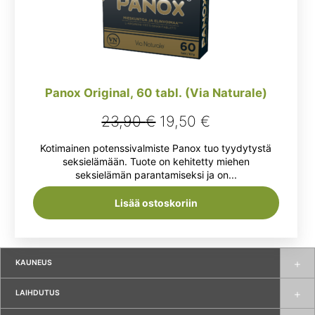
Panox Original, 60 tabl. (Via Naturale)
Alkuperäinen
Nykyinen
23,90
€
19,50
€
hinta
hinta
Kotimainen potenssivalmiste Panox tuo tyydytystä
oli:
on:
seksielämään. Tuote on kehitetty miehen
seksielämän parantamiseksi ja on...
23,90 €.
19,50 €.
Lisää ostoskoriin
KAUNEUS
LAIHDUTUS