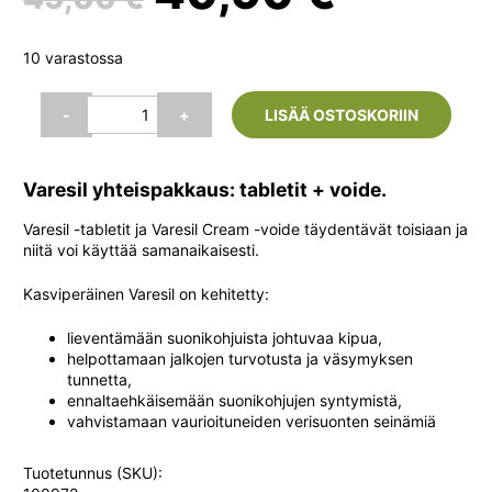
hinta
hinta
10 varastossa
oli:
on:
Varesil
-
+
LISÄÄ OSTOSKORIIN
Pack
60
49,00 €.
40,90 
kaps.
Varesil yhteispakkaus: tabletit + voide.
+
voide
Varesil -tabletit ja Varesil Cream -voide täydentävät toisiaan ja
100
niitä voi käyttää samanaikaisesti.
ml
määrä
Kasviperäinen Varesil on kehitetty:
lieventämään suonikohjuista johtuvaa kipua,
helpottamaan jalkojen turvotusta ja väsymyksen
tunnetta,
ennaltaehkäisemään suonikohjujen syntymistä,
vahvistamaan vaurioituneiden verisuonten seinämiä
Tuotetunnus (SKU):