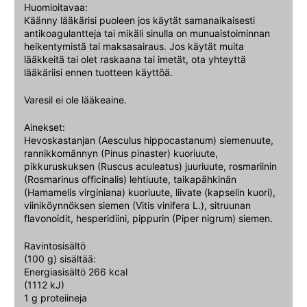
Huomioitavaa:
Käänny lääkärisi puoleen jos käytät samanaikaisesti
antikoagulantteja tai mikäli sinulla on munuaistoiminnan
heikentymistä tai maksasairaus. Jos käytät muita
lääkkeitä tai olet raskaana tai imetät, ota yhteyttä
lääkäriisi ennen tuotteen käyttöä.
Varesil ei ole lääkeaine.
Ainekset:
Hevoskastanjan (Aesculus hippocastanum) siemenuute,
rannikkomännyn (Pinus pinaster) kuoriuute,
pikkuruskuksen (Ruscus aculeatus) juuriuute, rosmariinin
(Rosmarinus officinalis) lehtiuute, taikapähkinän
(Hamamelis virginiana) kuoriuute, liivate (kapselin kuori),
viiniköynnöksen siemen (Vitis vinifera L.), sitruunan
flavonoidit, hesperidiini, pippurin (Piper nigrum) siemen.
Ravintosisältö
(100 g) sisältää:
Energiasisältö 266 kcal
(1112 kJ)
1 g proteiineja