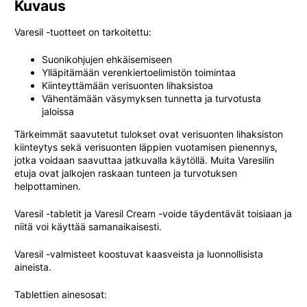
Kuvaus
Varesil -tuotteet on tarkoitettu:
Suonikohjujen ehkäisemiseen
Ylläpitämään verenkiertoelimistön toimintaa
Kiinteyttämään verisuonten lihaksistoa
Vähentämään väsymyksen tunnetta ja turvotusta
jaloissa
Tärkeimmät saavutetut tulokset ovat verisuonten lihaksiston
kiinteytys sekä verisuonten läppien vuotamisen pienennys,
jotka voidaan saavuttaa jatkuvalla käytöllä. Muita Varesilin
etuja ovat jalkojen raskaan tunteen ja turvotuksen
helpottaminen.
Varesil -tabletit ja Varesil Cream -voide täydentävät toisiaan ja
niitä voi käyttää samanaikaisesti.
Varesil -valmisteet koostuvat kaasveista ja luonnollisista
aineista.
Tablettien ainesosat: