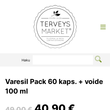
Siirry
sisältöön
Terveysmarket
Haku
Varesil Pack 60 kaps. + voide
100 ml
Alkuperäinen
Nykyi
40,90
€
49,00
€