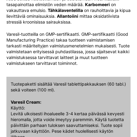
tasapainottaa elimistön veden määrää.
Karbomeeri
on
vakauttava emulsio.
Tähkälaventelilla
on rauhoittavia ja kipua
lievittäviä ominaisuuksia.
Allantoiini
mittaa oksidatiivista
stressiä kroonisissa sairauksissa.
Varesil-tuotteilla on GMP-sertifikaatti. GMP-sertifikaatti (Good
Manufacturing Practice) takaa tuotteen valmistamisen
tarkasti määriteltyjen valmistusmenetelmien mukaisesti. Tuote
valmistetaan erityisessä puhdastilassa, jossa sijaitsevat kaikki
valmistuksessa tarvittavat laitteet ja muut tuotteen
valmistukseen tarvittavat toiminnot.
Tuotepaketti sisältää Varesil tablettipakkauksen (60 tabl.)
sekä voiteen (100 ml).
Varesil Cream:
Käyttö:
Levitä ulkoisesti ihoalueelle 3-4 kertaa päivässä kevyesti
hieromalla, jotta voide imeytyy paremmin. Käytä tuotetta
päivittäin parhaan tuloksen saavuttamiseksi. Tuote sopii
jatkuvaan käyttöön. Pese kädet huolellisesti käytön
jälkeen.