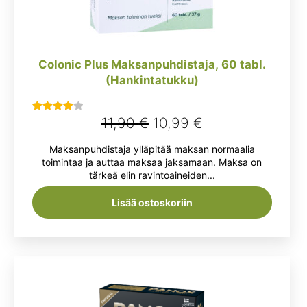
Colonic Plus Maksanpuhdistaja, 60 tabl.
(Hankintatukku)
Alkuperäinen
Nykyinen
11,90
€
10,99
€
Arvostelu
tuotteesta:
hinta
hinta
Maksanpuhdistaja ylläpitää maksan normaalia
4.00
/ 5
oli:
on:
toimintaa ja auttaa maksaa jaksamaan. Maksa on
tärkeä elin ravintoaineiden...
11,90 €.
10,99 €.
Lisää ostoskoriin