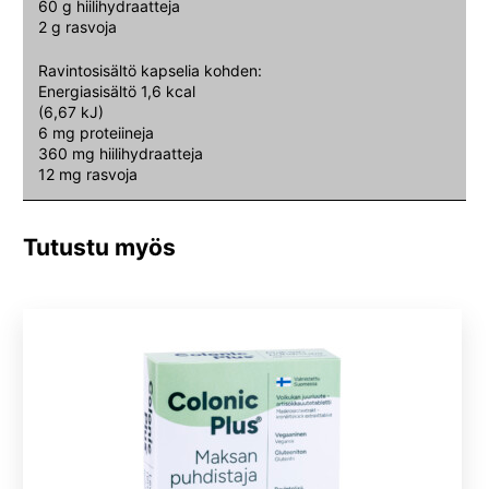
60 g hiilihydraatteja
2 g rasvoja
Ravintosisältö kapselia kohden:
Energiasisältö 1,6 kcal
(6,67 kJ)
6 mg proteiineja
360 mg hiilihydraatteja
12 mg rasvoja
Tutustu myös