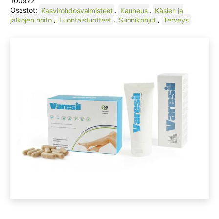
100972
Osastot:
Kasvirohdosvalmisteet
,
Kauneus
,
Käsien ja
jalkojen hoito
,
Luontaistuotteet
,
Suonikohjut
,
Terveys