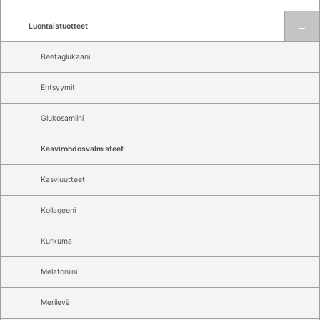
Luontaistuotteet
Beetaglukaani
Entsyymit
Glukosamiini
Kasvirohdosvalmisteet
Kasviuutteet
Kollageeni
Kurkuma
Melatoniini
Merilevä