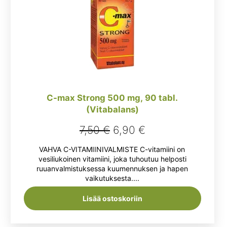
C-max Strong 500 mg, 90 tabl.
(Vitabalans)
Alkuperäinen
Nykyinen
7,50
€
6,90
€
hinta
hinta
VAHVA C-VITAMIINIVALMISTE C-vitamiini on
oli:
on:
vesiliukoinen vitamiini, joka tuhoutuu helposti
ruuanvalmistuksessa kuumennuksen ja hapen
7,50 €.
6,90 €.
vaikutuksesta....
Lisää ostoskoriin