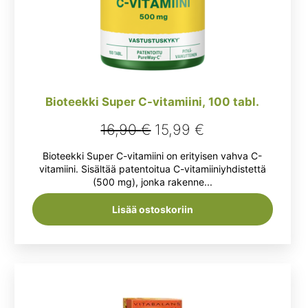
Bioteekki Super C-vitamiini, 100 tabl.
Alkuperäinen
Nykyinen
16,90
€
15,99
€
hinta
hinta
Bioteekki Super C-vitamiini on erityisen vahva C-
oli:
on:
vitamiini. Sisältää patentoitua C-vitamiiniyhdistettä
(500 mg), jonka rakenne...
16,90 €.
15,99 €.
Lisää ostoskoriin