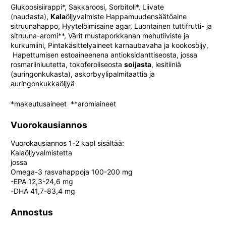
Glukoosisiirappi*, Sakkaroosi, Sorbitoli*, Liivate
(naudasta),
Kala
öljyvalmiste Happamuudensäätöaine
sitruunahappo, Hyytelöimisaine agar, Luontainen tuttifrutti- ja
sitruuna-aromi**, Värit mustaporkkanan mehutiiviste ja
kurkumiini, Pintakäsittelyaineet karnaubavaha ja kookosöljy,
Hapettumisen estoaineenena antioksidanttiseosta, jossa
rosmariiniuutetta, tokoferoliseosta
soijasta
, lesitiiniä
(auringonkukasta), askorbyylipalmitaattia ja
auringonkukkaöljyä
*makeutusaineet **aromiaineet
Vuorokausiannos
Vuorokausiannos 1-2 kapl sisältää:
Kalaöljyvalmistetta
jossa
Omega-3 rasvahappoja 100-200 mg
-EPA 12,3-24,6 mg
-DHA 41,7-83,4 mg
Annostus