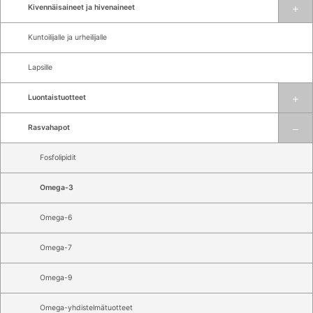
Kivennäisaineet ja hivenaineet
Kuntoilijalle ja urheilijalle
Lapsille
Luontaistuotteet
Rasvahapot
Fosfolipidit
Omega-3
Omega-6
Omega-7
Omega-9
Omega-yhdistelmätuotteet