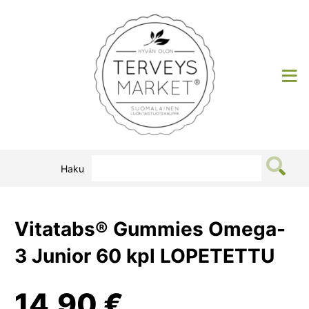
Siirry
sisältöön
Terveysmarket
Haku
Vitatabs® Gummies Omega-
3 Junior 60 kpl LOPETETTU
14,90
€