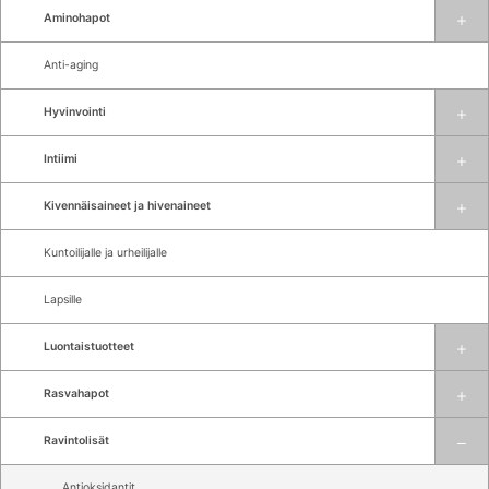
Aminohapot
Anti-aging
Hyvinvointi
Intiimi
Kivennäisaineet ja hivenaineet
Kuntoilijalle ja urheilijalle
Lapsille
Luontaistuotteet
Rasvahapot
Ravintolisät
Antioksidantit