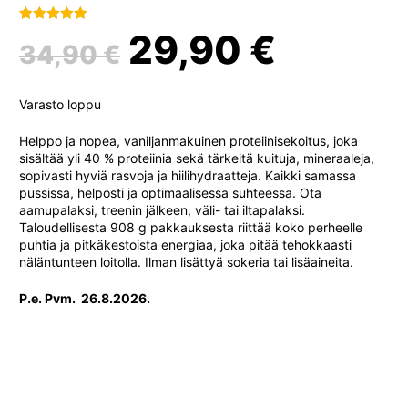
Alkuperäinen
Nykyi
Arvio
1
5.00
29,90
€
34,90
€
5:stä
perustuen
hinta
hinta
asiakkaan
Varasto loppu
arvotukseen.
oli:
on:
Helppo ja nopea, vaniljanmakuinen proteiinisekoitus, joka
sisältää yli 40 % proteiinia sekä tärkeitä kuituja, mineraaleja,
sopivasti hyviä rasvoja ja hiilihydraatteja. Kaikki samassa
34,90 €.
29,90 
pussissa, helposti ja optimaalisessa suhteessa. Ota
aamupalaksi, treenin jälkeen, väli- tai iltapalaksi.
Taloudellisesta 908 g pakkauksesta riittää koko perheelle
puhtia ja pitkäkestoista energiaa, joka pitää tehokkaasti
näläntunteen loitolla. Ilman lisättyä sokeria tai lisäaineita.
P.e. Pvm. 26.8.2026.