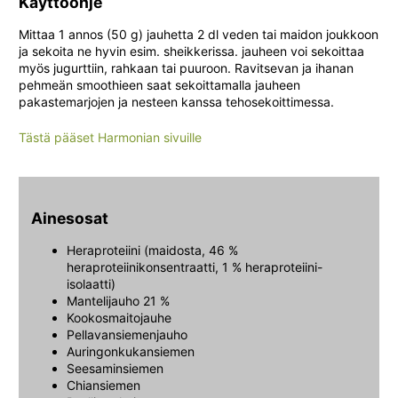
Käyttöohje
Mittaa 1 annos (50 g) jauhetta 2 dl veden tai maidon joukkoon
ja sekoita ne hyvin esim. sheikkerissa. jauheen voi sekoittaa
myös jugurttiin, rahkaan tai puuroon. Ravitsevan ja ihanan
pehmeän smoothieen saat sekoittamalla jauheen
pakastemarjojen ja nesteen kanssa tehosekoittimessa.
Tästä pääset Harmonian sivuille
Ainesosat
Heraproteiini (maidosta, 46 %
heraproteiinikonsentraatti, 1 % heraproteiini-
isolaatti)
Mantelijauho 21 %
Kookosmaitojauhe
Pellavansiemenjauho
Auringonkukansiemen
Seesaminsiemen
Chiansiemen