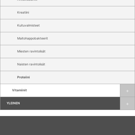
Kreatiini
Kuituvalmisteet
Maitohappobakteerit
Miesten ravintolisät
Naisten ravintolisät
Proteiini
Vitamiinit
YLEINEN