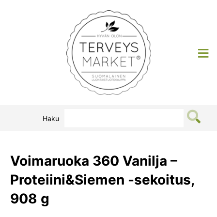
Siirry
sisältöön
Terveysmarket
Haku
Voimaruoka 360 Vanilja –
Proteiini&Siemen -sekoitus,
908 g