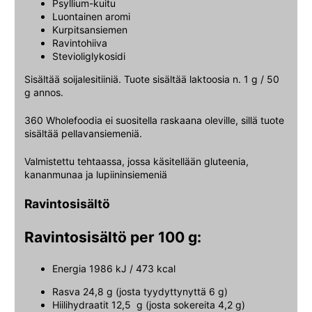
Psyllium-kuitu
Luontainen aromi
Kurpitsansiemen
Ravintohiiva
Stevioliglykosidi
Sisältää soijalesitiiniä. Tuote sisältää laktoosia n. 1 g / 50
g annos.
360 Wholefoodia ei suositella raskaana oleville, sillä tuote
sisältää pellavansiemeniä.
Valmistettu tehtaassa, jossa käsitellään gluteenia,
kananmunaa ja lupiininsiemeniä
Ravintosisältö
Ravintosisältö per 100 g:
Energia 1986 kJ / 473 kcal
Rasva 24,8 g (josta tyydyttynyttä 6 g)
Hiilihydraatit 12,5 g (josta sokereita 4,2 g)