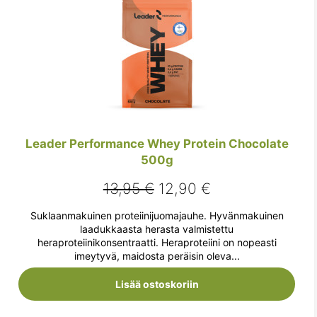
Leader Performance Whey Protein Chocolate
500g
Alkuperäinen
Nykyinen
13,95
€
12,90
€
hinta
hinta
Suklaanmakuinen proteiinijuomajauhe. Hyvänmakuinen
oli:
on:
laadukkaasta herasta valmistettu
heraproteiinikonsentraatti. Heraproteiini on nopeasti
13,95 €.
12,90 €.
imeytyvä, maidosta peräisin oleva...
Lisää ostoskoriin