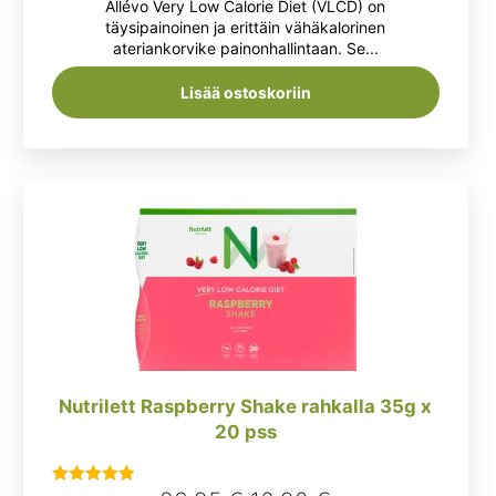
Allévo Very Low Calorie Diet (VLCD) on
3.67
/ 5
oli:
on:
täysipainoinen ja erittäin vähäkalorinen
ateriankorvike painonhallintaan. Se...
18,95 €.
13,59 €.
Lisää ostoskoriin
Nutrilett Raspberry Shake rahkalla 35g x
20 pss
Arvostelu