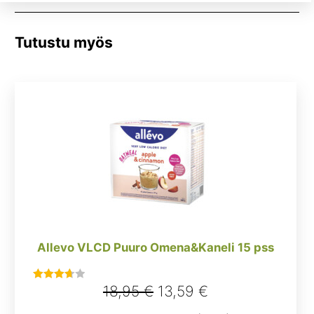
Tutustu myös
Allevo VLCD Puuro Omena&Kaneli 15 pss
Alkuperäinen
Nykyinen
18,95
€
13,59
€
Arvostelu
tuotteesta:
hinta
hinta