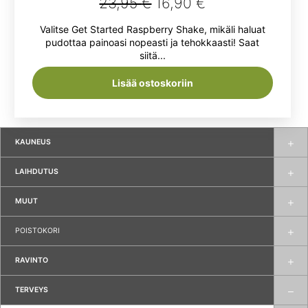
Alkuperäinen
Nykyinen
23,95
€
16,90
€
tuotteesta:
hinta
hinta
Valitse Get Started Raspberry Shake, mikäli haluat
5.00
/ 5
oli:
on:
pudottaa painoasi nopeasti ja tehokkaasti! Saat
siitä...
23,95 €.
16,90 €.
Lisää ostoskoriin
KAUNEUS
LAIHDUTUS
MUUT
POISTOKORI
RAVINTO
TERVEYS