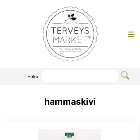
Siirry
sisältöön
Terveysmarket
Haku
hammaskivi