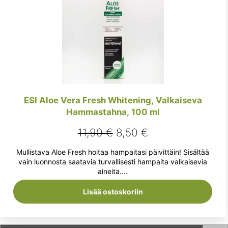
ESI Aloe Vera Fresh Whitening, Valkaiseva
Hammastahna, 100 ml
Alkuperäinen
Nykyinen
11,90
€
8,50
€
hinta
hinta
Mullistava Aloe Fresh hoitaa hampaitasi päivittäin! Sisältää
oli:
on:
vain luonnosta saatavia turvallisesti hampaita valkaisevia
aineita....
11,90 €.
8,50 €.
Lisää ostoskoriin