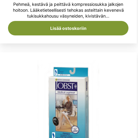
Pehmeä, kestävä ja peittävä kompressiosukka jalkojen
hoitoon. Lääketieteellisesti tehokas asteittain kevenevä
tukisukkahousu väsyneiden, kivistävän...
Lisää ostoskoriin