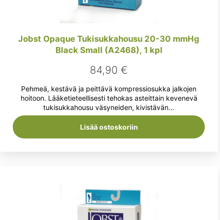
Jobst Opaque Tukisukkahousu 20-30 mmHg
Black Small (A2468), 1 kpl
84,90
€
Pehmeä, kestävä ja peittävä kompressiosukka jalkojen
hoitoon. Lääketieteellisesti tehokas asteittain kevenevä
tukisukkahousu väsyneiden, kivistävän...
Lisää ostoskoriin