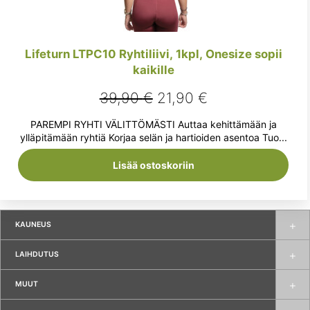
Lifeturn LTPC10 Ryhtiliivi, 1kpl, Onesize sopii
kaikille
Alkuperäinen
Nykyinen
39,90
€
21,90
€
hinta
hinta
PAREMPI RYHTI VÄLITTÖMÄSTI Auttaa kehittämään ja
oli:
on:
ylläpitämään ryhtiä Korjaa selän ja hartioiden asentoa Tuo...
39,90 €.
21,90 €.
Lisää ostoskoriin
KAUNEUS
LAIHDUTUS
MUUT