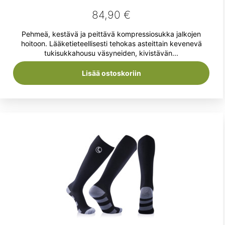
84,90
€
Pehmeä, kestävä ja peittävä kompressiosukka jalkojen
hoitoon. Lääketieteellisesti tehokas asteittain kevenevä
tukisukkahousu väsyneiden, kivistävän...
Lisää ostoskoriin