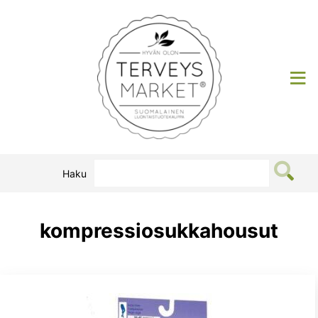
Siirry
sisältöön
Terveysmarket
Haku
kompressiosukkahousut