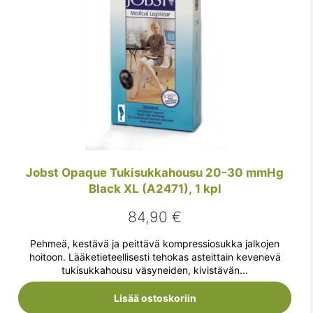
Jobst Opaque Tukisukkahousu 20-30 mmHg
Black XL (A2471), 1 kpl
84,90
€
Pehmeä, kestävä ja peittävä kompressiosukka jalkojen
hoitoon. Lääketieteellisesti tehokas asteittain kevenevä
tukisukkahousu väsyneiden, kivistävän...
Lisää ostoskoriin