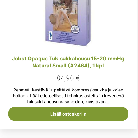
Jobst Opaque Tukisukkahousu 15-20 mmHg
Natural Small (A2464), 1 kpl
84,90
€
Pehmeä, kestävä ja peittävä kompressiosukka jalkojen
hoitoon. Lääketieteellisesti tehokas asteittain kevenevä
tukisukkahousu väsyneiden, kivistävän...
Lisää ostoskoriin