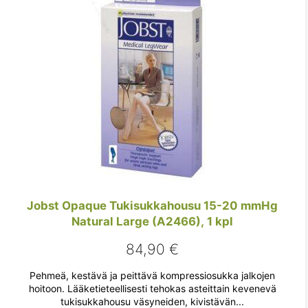
Jobst Opaque Tukisukkahousu 15-20 mmHg
Natural Large (A2466), 1 kpl
84,90
€
Pehmeä, kestävä ja peittävä kompressiosukka jalkojen
hoitoon. Lääketieteellisesti tehokas asteittain kevenevä
tukisukkahousu väsyneiden, kivistävän...