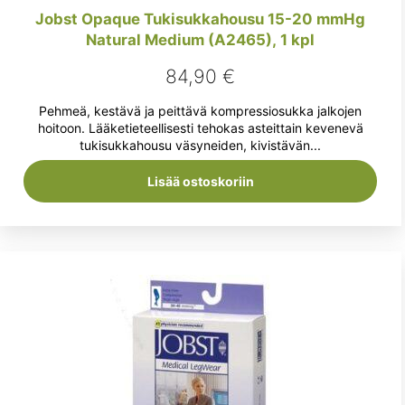
Jobst Opaque Tukisukkahousu 15-20 mmHg
Natural Medium (A2465), 1 kpl
84,90
€
Pehmeä, kestävä ja peittävä kompressiosukka jalkojen
hoitoon. Lääketieteellisesti tehokas asteittain kevenevä
tukisukkahousu väsyneiden, kivistävän...
Lisää ostoskoriin