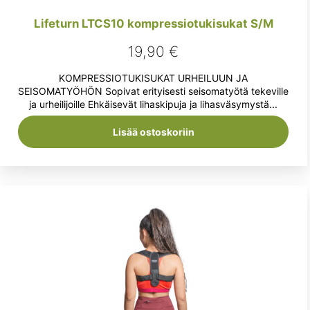
Lifeturn LTCS10 kompressiotukisukat S/M
19,90
€
KOMPRESSIOTUKISUKAT URHEILUUN JA
SEISOMATYÖHÖN Sopivat erityisesti seisomatyötä tekeville
ja urheilijoille Ehkäisevät lihaskipuja ja lihasväsymystä...
Lisää ostoskoriin