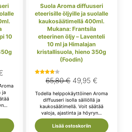
seri
Suola Aroma diffuuseri
uolalle
eteerisille öljyille ja suolalle
0ml.
kaukosäätimellä 400ml.
a
Mukana: Frantsila
pi 10
eteerinen öljy – Laventeli
10 ml ja Himalajan
 350g
kristallisuola, hieno 350g
(Foodin)
räinen
Nykyinen
€
Alkuperäinen
Nykyinen
65,80
€
49,95
€
Arvostelu
hinta
 Aroma
tuotteesta:
hinta
hinta
on:
ä ja
Todella helppokäyttöinen Aroma
4.00
/ 5
oli:
on:
ätää
diffuuseri isolla säiliöllä ja
€.
49,95 €.
n...
kaukosäätimellä. Voit säätää
65,80 €.
49,95 €.
valoja, ajastinta ja höyryn...
Lisää ostoskoriin