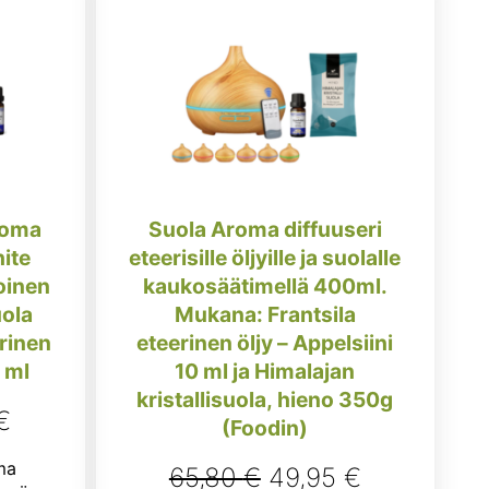
roma
Suola Aroma diffuuseri
ite
eteerisille öljyille ja suolalle
oinen
kaukosäätimellä 400ml.
uola
Mukana: Frantsila
erinen
eteerinen öljy – Appelsiini
 ml
10 ml ja Himalajan
kristallisuola, hieno 350g
räinen
Nykyinen
€
(Foodin)
hinta
ma
Alkuperäinen
Nykyinen
65,80
€
49,95
€