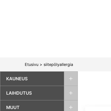
Siirry
sisältöön
Etusivu
>
siitepölyallergia
KAUNEUS
LAIHDUTUS
MUUT