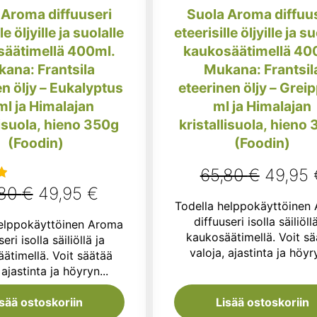
 Aroma diffuuseri
Suola Aroma diffuu
le öljyille ja suolalle
eteerisille öljyille ja s
äätimellä 400ml.
kaukosäätimellä 40
ana: Frantsila
Mukana: Frantsil
en öljy – Eukalyptus
eteerinen öljy – Greip
ml ja Himalajan
ml ja Himalajan
lisuola, hieno 350g
kristallisuola, hieno
(Foodin)
(Foodin)
Alkupe
65,80
€
49,95
Alkuperäinen
Nykyinen
,80
€
49,95
€
u
hinta
Todella helppokäyttöinen
:
hinta
hinta
oli:
diffuuseri isolla säiliöll
helppokäyttöinen Aroma
oli:
on:
kaukosäätimellä. Voit sä
eri isolla säiliöllä ja
65,80 
valoja, ajastinta ja höyry
ätimellä. Voit säätää
65,80 €.
49,95 €.
 ajastinta ja höyryn...
isää ostoskoriin
Lisää ostoskoriin