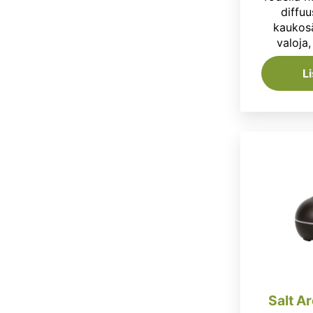
diffuus
kaukosä
valoja,
L
Salt A