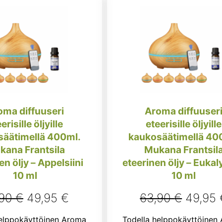
oma diffuuseri
Aroma diffuuser
erisille öljyille
eteerisille öljyille
äätimellä 400ml.
kaukosäätimellä 40
kana Frantsila
Mukana Frantsil
en öljy – Appelsiini
eteerinen öljy – Euka
10 ml
10 ml
Alkuperäinen
Nykyinen
Alkupe
,90
€
49,95
€
63,90
€
49,95
hinta
hinta
hinta
helppokäyttöinen Aroma
Todella helppokäyttöinen