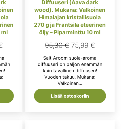
ark
Diffuuseri (Aava dark
oinen
wood). Mukana: Valkoinen
uola
Himalajan kristallisuola
erinen
270 g ja Frantsila eteerinen
 ml
öljy – Piparminttu 10 ml
räinen
Nykyinen
Alkuperäinen
Nykyinen
€
95,30
€
75,99
€
hinta
hinta
hinta
ma
Salt Aroom suola-aroma
on:
oli:
on:
emmän
diffuuseri on paljon enemmän
ri!
kuin tavallinen diffuuseri!
€.
75,99 €.
95,30 €.
75,99 €.
a:
Vuoden takuu. Mukana:
Valkoinen...
Lisää ostoskoriin