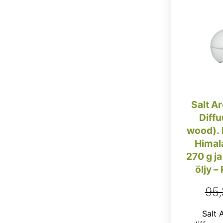
Salt A
Diffu
wood). 
Himala
270 g ja
öljy –
95
Salt