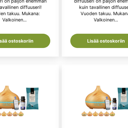
oli:
on:
oli:
eri on paljon enemmän
diffuuseri on paljon en
avallinen diffuuseri!
kuin tavallinen diffuuse
95,30 €.
75,99 €.
95,30 
en takuu. Mukana:
Vuoden takuu. Mukan
Valkoinen...
Valkoinen...
isää ostoskoriin
Lisää ostoskoriin