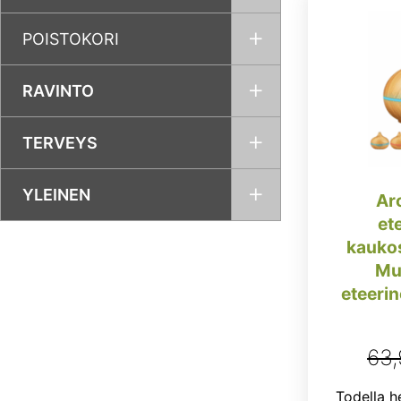
POISTOKORI
RAVINTO
TERVEYS
YLEINEN
Ar
ete
kaukos
Mu
eteerin
63
Todella 