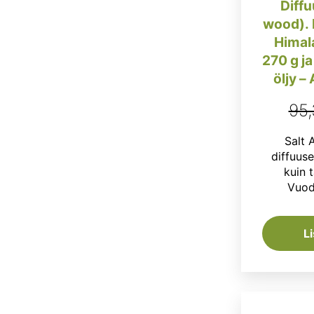
Diffu
wood). 
Himala
270 g ja
öljy –
95
Salt
diffuus
kuin t
Vuod
L