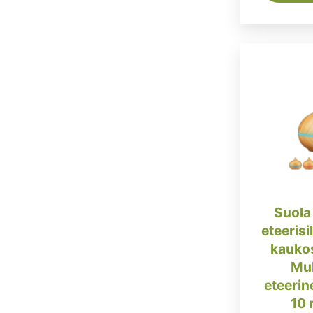
Suola
eteerisil
kaukos
Muk
eteerin
10 