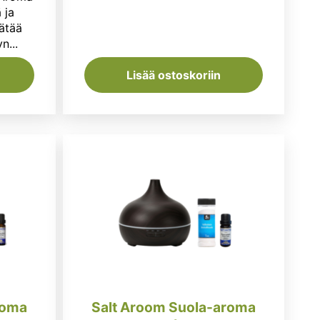
on:
ä ja
ätää
€.
49,95 €.
n...
Lisää ostoskoriin
roma
Salt Aroom Suola-aroma