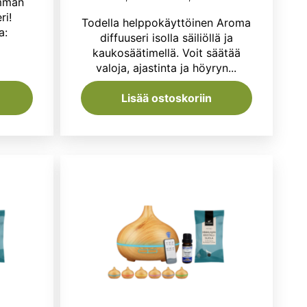
on:
emmän
hinta
hinta
ri!
€.
75,99 €.
Todella helppokäyttöinen Aroma
a:
oli:
on:
diffuuseri isolla säiliöllä ja
kaukosäätimellä. Voit säätää
65,80 €.
49,95 €.
valoja, ajastinta ja höyryn...
Lisää ostoskoriin