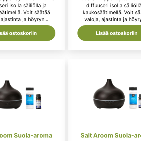
oli:
on:
oli:
eri isolla säiliöllä ja
diffuuseri isolla säiliöll
ätimellä. Voit säätää
kaukosäätimellä. Voit sä
63,90 €.
49,95 €.
63,90 
 ajastinta ja höyryn...
valoja, ajastinta ja höyry
isää ostoskoriin
Lisää ostoskoriin
room Suola-aroma
Salt Aroom Suola-a