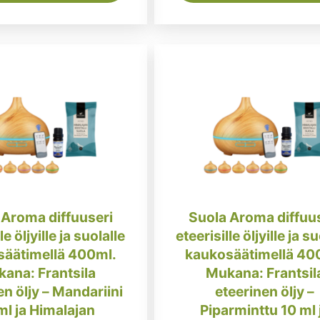
 Aroma diffuuseri
Suola Aroma diffuu
le öljyille ja suolalle
eteerisille öljyille ja s
äätimellä 400ml.
kaukosäätimellä 40
ana: Frantsila
Mukana: Frantsil
en öljy – Mandariini
eteerinen öljy –
ml ja Himalajan
Piparminttu 10 ml 