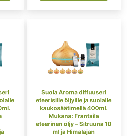
seri
Suola Aroma diffuuseri
uolalle
eteerisille öljyille ja suolalle
0ml.
kaukosäätimellä 400ml.
a
Mukana: Frantsila
eteerinen öljy – Sitruuna 10
ja
ml ja Himalajan