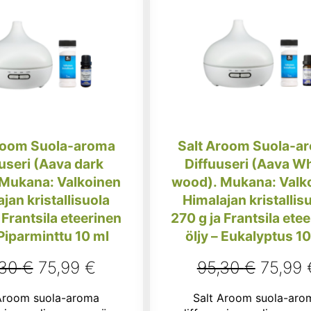
room Suola-aroma
Salt Aroom Suola-a
useri (Aava dark
Diffuuseri (Aava Wh
Mukana: Valkoinen
wood). Mukana: Valk
jan kristallisuola
Himalajan kristallis
 Frantsila eteerinen
270 g ja Frantsila ete
 Piparminttu 10 ml
öljy – Eukalyptus 10
Alkuperäinen
Nykyinen
Alkupe
,30
€
75,99
€
95,30
€
75,99
hinta
hinta
hinta
 Aroom suola-aroma
Salt Aroom suola-aro