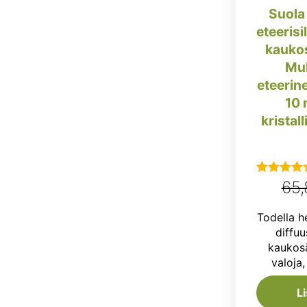
Suola
eteerisil
kaukos
Muk
eteerin
10 
kristal
65
Arvostel
tuotteesta
Todella 
5.00
/ 5
diffuus
kaukosä
valoja,
L