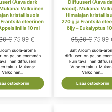
useri (Aava dark
Diffuuseri (Aava d
Mukana: Valkoinen
wood). Mukana: Valk
jan kristallisuola
Himalajan kristallis
 Frantsila eteerinen
270 g ja Frantsila ete
 Appelsiinilla 10 ml
öljy – Eukalyptus 10
Alkuperäinen
Nykyinen
Alkupe
,30
€
75,99
€
95,30
€
75,99
hinta
hinta
hinta
 Aroom suola-aroma
Salt Aroom suola-aro
oli:
on:
oli:
eri on paljon enemmän
diffuuseri on paljon en
avallinen diffuuseri!
kuin tavallinen diffuuse
95,30 €.
75,99 €.
95,30 
en takuu. Mukana:
Vuoden takuu. Mukan
Valkoinen...
Valkoinen...
isää ostoskoriin
Lisää ostoskoriin