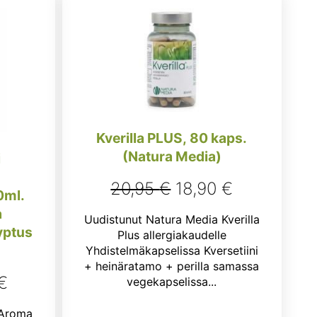
Kverilla PLUS, 80 kaps.
(Natura Media)
i
Alkuperäinen
Nykyinen
20,95
€
18,90
€
0ml.
hinta
hinta
a
Uudistunut Natura Media Kverilla
lyptus
oli:
on:
Plus allergiakaudelle
Yhdistelmäkapselissa Kversetiini
20,95 €.
18,90 €.
+ heinäratamo + perilla samassa
räinen
Nykyinen
€
vegekapselissa...
hinta
 Aroma