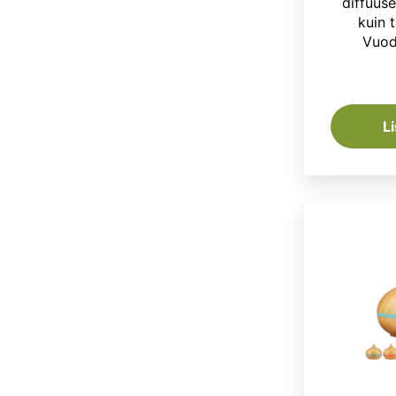
diffuus
kuin t
Vuod
L