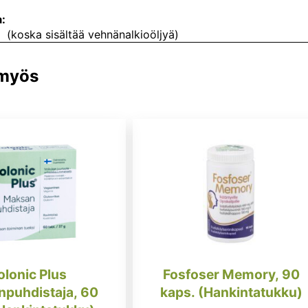
a:
n (koska sisältää vehnänalkioöljyä)
 myös
olonic Plus
Fosfoser Memory, 90
puhdistaja, 60
kaps. (Hankintatukku)