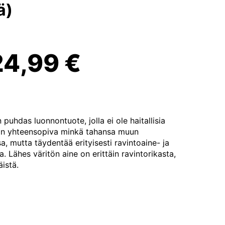
ä)
Alkuperäinen
Nykyinen
24,99
€
hinta
hinta
li:
on:
puhdas luonnontuote, jolla ei ole haitallisia
 on yhteensopiva minkä tahansa muun
a, mutta täydentää erityisesti ravintoaine- ja
a. Lähes väritön aine on erittäin ravintorikasta,
25,90 €.
24,99 €.
istä.