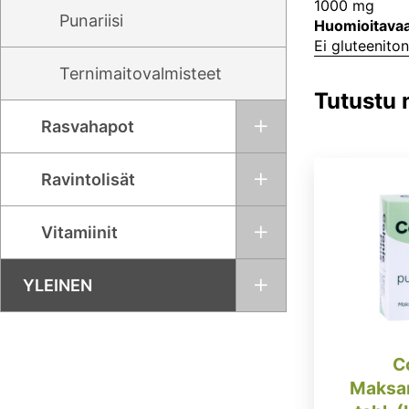
1000 mg
Punariisi
Huomioitava
Ei gluteenito
Ternimaitovalmisteet
Tutustu
Rasvahapot
Ravintolisät
Vitamiinit
YLEINEN
C
Maksan