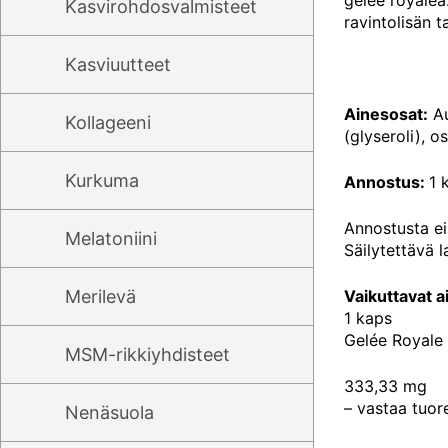
Kasvirohdosvalmisteet
ravintolisän t
Kasviuutteet
Ainesosat:
Au
Kollageeni
(glyseroli), o
Kurkuma
Annostus:
1 
Annostusta ei 
Melatoniini
Säilytettävä 
Vaikuttavat a
Merilevä
1 kaps
Gelée Royale l
MSM-rikkiyhdisteet
333,33 mg
– vastaa tuor
Nenäsuola