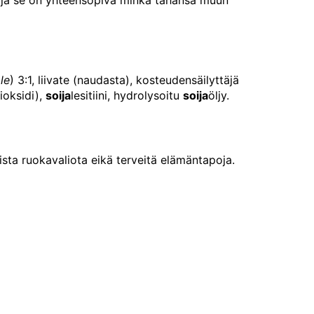
le
) 3:1, liivate (naudasta), kosteudensäilyttäjä
ioksidi),
soija
lesitiini, hydrolysoitu
soija
öljy.
ista ruokavaliota eikä terveitä elämäntapoja.