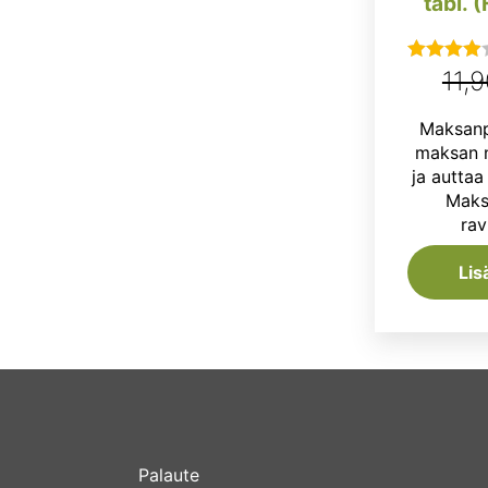
tabl. 
11,
Arvostelu
tuotteesta:
Maksanpu
4.00
/ 5
maksan n
ja autta
Maks
rav
Lis
Palaute