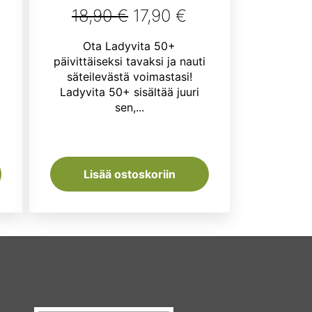
Alkuperäinen
Nykyinen
18,90
€
17,90
€
nen
ykyinen
hinta
hinta
Ota Ladyvita 50+
nta
oli:
on:
päivittäiseksi tavaksi ja nauti
:
säteilevästä voimastasi!
ä
18,90 €.
17,90 €.
Ladyvita 50+ sisältää juuri
,99 €.
sen,...
a
Lisää ostoskoriin