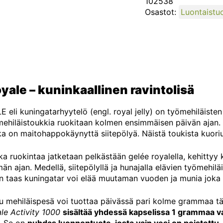
102538
Osastot:
Luontaistu
yale – kuninkaallinen ravintolisä
eli kuningatarhyytelö (engl. royal jelly) on työmehiläisten 
a mehiläistoukkia ruokitaan kolmen ensimmäisen päivän ajan.
oka on maitohappokäynyttä siitepölyä. Näistä toukista kuoriu
ka ruokintaa jatketaan pelkästään gelée royalella, kehittyy 
n ajan. Medellä, siitepölyllä ja hunajalla elävien työmehiläis
n taas kuningatar voi elää muutaman vuoden ja munia joka 
u mehiläispesä voi tuottaa päivässä pari kolme grammaa t
le Activity 1000
sisältää yhdessä kapselissa 1 grammaa 
. Se on
puhdas luonnontuote, josta vain vesi on poistettu
,