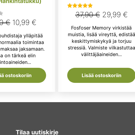
(Hankintatukku)
Alkuperäi
N
37,90
€
29,99
€
Arvostelu
Alkuperäinen
Nykyinen
tuotteesta:
90
€
10,99
€
hinta
hi
Fosfoser Memory virkistää
5.00
/ 5
hinta
hinta
oli:
on
muistia, lisää vireyttä, edistä
hdistaja ylläpitää
oli:
on:
keskittymiskykyä ja torjuu
ormaalia toimintaa
37,90 €.
29
stressiä. Valmiste vilkastutta
a maksaa jaksamaan.
11,90 €.
10,99 €.
välittäjäaineiden...
a on tärkeä elin
intoaineiden...
ää ostoskoriin
Lisää ostoskoriin
Tilaa uutiskirje