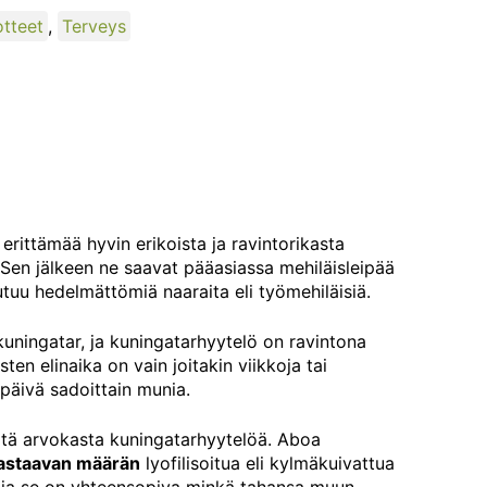
otteet
,
Terveys
erittämää hyvin erikoista ja ravintorikasta
 Sen jälkeen ne saavat pääasiassa mehiläisleipää
tuu hedelmättömiä naaraita eli työmehiläisiä.
kuningatar, ja kuningatarhyytelö on ravintona
ten elinaika on vain joitakin viikkoja tai
päivä sadoittain munia.
ätä arvokasta kuningatarhyytelöä. Aboa
vastaavan määrän
lyofilisoitua eli kylmäkuivattua
 ja se on yhteensopiva minkä tahansa muun