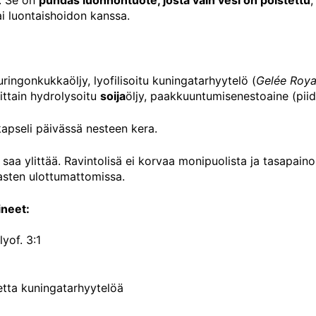
ai luontaishoidon kanssa.
ringonkukkaöljy, lyofilisoitu kuningatarhyytelö (
Gelée Roya
sittain hydrolysoitu
soija
öljy, paakkuuntumisenestoaine (piid
kapseli päivässä nesteen kera.
saa ylittää. Ravintolisä ei korvaa monipuolista ja tasapaino
lasten ulottumattomissa.
ineet:
yof. 3:1
etta kuningatarhyytelöä