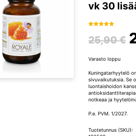
vk 30 lisä
Arvio
1
5.00
25,90
€
5:stä
perustuen
asiakkaan
Varasto loppu
arvotukseen.
o
Kuningatarhyytelö on 
sivuvaikutuksia. Se
luontaishoidon kanss
antioksidanttiterapia
notkeaa ja hyytelömä
P.e. PVM. 1/2027.
Tuotetunnus (SKU):