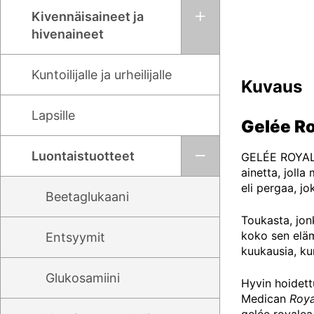
Kivennäisaineet ja
hivenaineet
Kuntoilijalle ja urheilijalle
Kuvaus
Lapsille
Gelée Ro
Luontaistuotteet
GELÉE ROYALE 
ainetta, joll
eli pergaa, j
Beetaglukaani
Toukasta, jon
koko sen elämä
Entsyymit
kuukausia, ku
Glukosamiini
Hyvin hoidett
Medican
Roya
gelée royalea