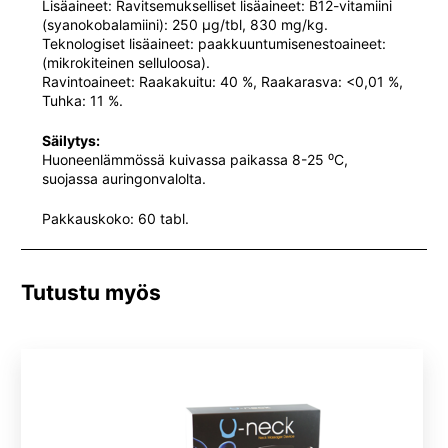
Lisäaineet: Ravitsemukselliset lisäaineet: B12-vitamiini
(syanokobalamiini): 250 μg/tbl, 830 mg/kg.
Teknologiset lisäaineet: paakkuuntumisenestoaineet:
(mikrokiteinen selluloosa).
Ravintoaineet: Raakakuitu: 40 %, Raakarasva: <0,01 %,
Tuhka: 11 %.
Säilytys:
Huoneenlämmössä kuivassa paikassa 8-25 ⁰C,
suojassa auringonvalolta.
Pakkauskoko: 60 tabl.
Tutustu myös