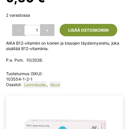
2 varastossa
AIKA
-
+
LISÄÄ OSTOSKORIIN
B12-
vitamiini
AIKA B12-vitamiini on koirien ja kissojen täydennysrehu, joka
60
sisältää B12-vitamiinia.
tabl.
koirille
P.e. Pvm. 10/2026.
(Biofarm)
määrä
Tuotetunnus (SKU):
103554-1-2-1
Osastot:
Lemmikeille
,
Muut