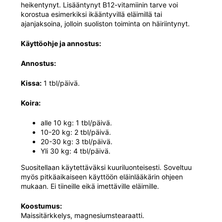
heikentynyt. Lisääntynyt B12-vitamiinin tarve voi
korostua esimerkiksi ikääntyvillä eläimillä tai
ajanjaksoina, jolloin suoliston toiminta on häiriintynyt.
Käyttöohje ja annostus:
Annostus:
Kissa:
1 tbl/päivä.
Koira:
alle 10 kg: 1 tbl/päivä.
10-20 kg: 2 tbl/päivä.
20-30 kg: 3 tbl/päivä.
Yli 30 kg: 4 tbl/päivä.
Suositellaan käytettäväksi kuuriluonteisesti. Soveltuu
myös pitkäaikaiseen käyttöön eläinlääkärin ohjeen
mukaan. Ei tiineille eikä imettäville eläimille.
Koostumus:
Maissitärkkelys, magnesiumstearaatti.