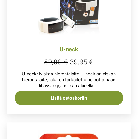
U-neck
Alkuperäinen
Nykyinen
89,90
€
39,95
€
hinta
hinta
U-neck: Niskan hierontalaite U-neck on niskan
oli:
on:
hierontalaite, joka on tarkoitettu helpottamaan
lihassärkyjä niskan alueella....
89,90 €.
39,95 €.
Lisää ostoskoriin