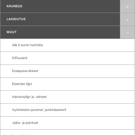
KAUNEUS
LAIHDUTUS
MUUT
Alle 5 euron tuotteita
Diffuuserit
Ensiaputarvikkeet
Eteeriset öljyt
Hierontaöljyt ja -laitteet
Hyönteisten puremat, punkkilaastarit
Jalka- ja polvituet