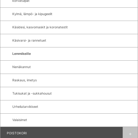
korvatulpat
Kylmä, lämpö- ja kipugeelit
Käsidesi, kasvomaskit ja koronatestit
Käsivarsi- ja rannetuet
Lemmikeille
Nenäkannut
Raskaus, imetys
Tukisukat ja -sukkahousut
Urheilutarvikkeet
Valaisimet
POISTOKORI