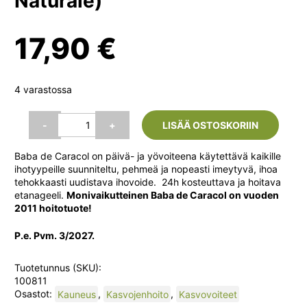
Naturale)
17,90
€
4 varastossa
Terra
-
+
LISÄÄ OSTOSKORIIN
Amazonas
Baba
Baba de Caracol on päivä- ja yövoiteena käytettävä kaikille
de
ihotyypeille suunniteltu, pehmeä ja nopeasti imeytyvä, ihoa
Caracol
tehokkaasti uudistava ihovoide. 24h kosteuttava ja hoitava
–
etanageeli.
Monivaikutteinen Baba de Caracol on vuoden
24h
2011 hoitotuote!
kosteuttava
ja
P.e. Pvm. 3/2027.
hoitava
etanageeli
(Via
Tuotetunnus (SKU):
Naturale)
100811
määrä
Osastot:
Kauneus
,
Kasvojenhoito
,
Kasvovoiteet