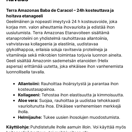
Terra Amazonas Baba de Caracol – 24h kosteuttava ja
hoitava etanageeli
Geelimäinen ja nopeasti imeytyvä 24 h kosteusvoide, joka
korjaa mm. valon aiheuttamia ihovaurioita ja edistää ihon
uusiutumista. Terra Amazonas Etanavoiteen sisältämä
etanaproteiini on yhdistelmä rauhoittavaa allantoiinia,
vahvistavaa kollageenia ja elastiinia, uudistavaa
glykolihappoa, erilaisia soluja ravitsevia proteiineja ja
vitamiineja sekä mikrobien toimintaa torjuvia luonnon aineita.
Geeli sisältää Amazonin sademetsän etanoiden (Helix
aspersa) erittämää uutetta, joka ehkäisee ihon vanhenemista
luonnollisella tavalla.
Allantoiini:
Rauhoittaa ihoärsytystä ja parantaa ihon
kosteustasapainoa.
Kollageeni:
Tehostaa ihon elastisuutta ja kimmoisuutta.
Aloe vera:
Suojaa, rauhoittaa ja uudistaa tehokkaasti
vaurioitunutta ihoa. Ehkäisee vanhenemisen merkkejä
iholla.
Helmijauhe:
Tukee uusien ihosolujen muodostumista.
Käyttöohje:
Puhdistetulle iholle aamuin illoin. Voi käyttää myös