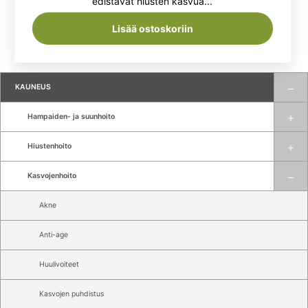
edistävät hiusten kasvua...
24,90 €.
22,90 €.
Lisää ostoskoriin
KAUNEUS
Hampaiden- ja suunhoito
Hiustenhoito
Kasvojenhoito
Akne
Anti-age
Huulivoiteet
Kasvojen puhdistus