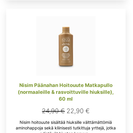
Nisim Päänahan Hoitouute Matkapullo
(normaaleille & rasvoittuville hiuksille),
60 ml
Alkuperäinen
Nykyinen
24,90
€
22,90
€
hinta
hinta
Nisim hoitouute sisältää hiuksille välttämättömiä
oli:
on:
aminohappoja sekä kliinisesti tutkittuja yrttejä, jotka