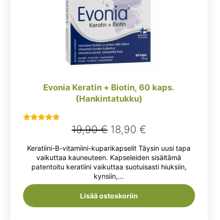
Evonia Keratin + Biotin, 60 kaps.
(Hankintatukku)
Alkuperäinen
Nykyinen
19,90
€
18,90
€
Arvostelu
tuotteesta:
hinta
hinta
Keratiini-B-vitamiini-kuparikapselit Täysin uusi tapa
5.00
/ 5
oli:
on:
vaikuttaa kauneuteen. Kapseleiden sisältämä
patentoitu keratiini vaikuttaa suotuisasti hiuksiin,
19,90 €.
18,90 €.
kynsiin,...
Lisää ostoskoriin