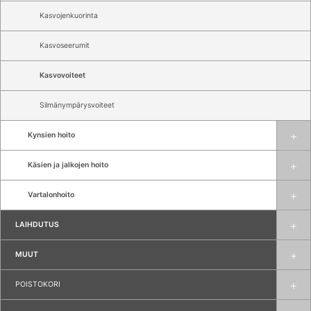
Kasvojenkuorinta
Kasvoseerumit
Kasvovoiteet
Silmänympärysvoiteet
Kynsien hoito
Käsien ja jalkojen hoito
Vartalonhoito
LAIHDUTUS
MUUT
POISTOKORI