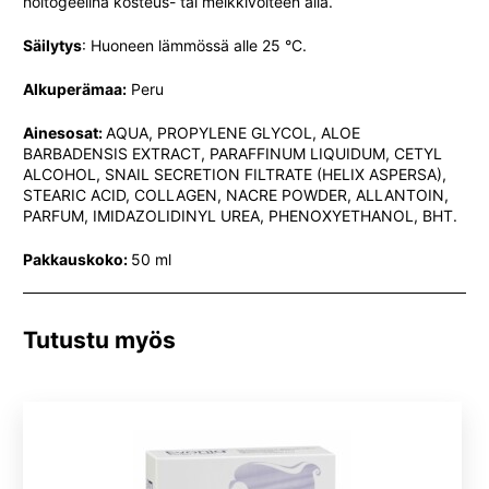
hoitogeelinä kosteus- tai meikkivoiteen alla.
Säilytys
: Huoneen lämmössä alle 25 °C.
Alkuperämaa:
Peru
Ainesosat:
AQUA, PROPYLENE GLYCOL, ALOE
BARBADENSIS EXTRACT, PARAFFINUM LIQUIDUM, CETYL
ALCOHOL, SNAIL SECRETION FILTRATE (HELIX ASPERSA),
STEARIC ACID, COLLAGEN, NACRE POWDER, ALLANTOIN,
PARFUM, IMIDAZOLIDINYL UREA, PHENOXYETHANOL, BHT.
Pakkauskoko:
50 ml
Tutustu myös