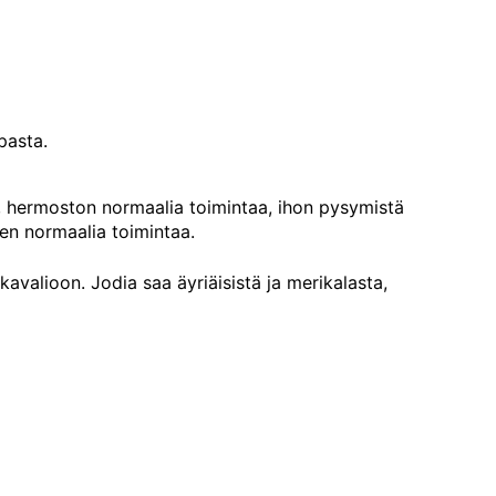
pasta.
a, hermoston normaalia toimintaa, ihon pysymistä
en normaalia toimintaa.
avalioon. Jodia saa äyriäisistä ja merikalasta,