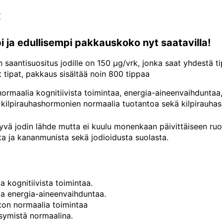
t
i ja edullisempi pakkauskoko nyt saatavilla!
en saantisuositus jodille on 150 µg/vrk, jonka saat yhdestä ti
at tipat, pakkaus sisältää noin 800 tippaa
normaalia kognitiivista toimintaa, energia-aineenvaihdunta
 kilpirauhashormonien normaalia tuotantoa sekä kilpirauhas
yvä jodin lähde mutta ei kuulu monenkaan päivittäiseen ruok
ta ja kananmunista sekä jodioidusta suolasta.
a kognitiivista toimintaa.
a energia-aineenvaihduntaa.
on normaalia toimintaa
symistä normaalina.