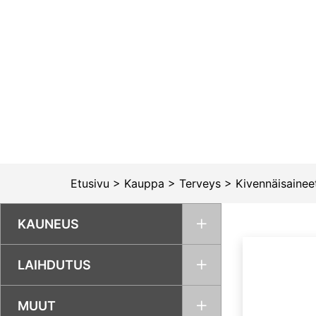
Siirry
sisältöön
Etusivu
>
Kauppa
>
Terveys
>
Kivennäisaineet
KAUNEUS
LAIHDUTUS
MUUT