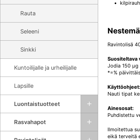
kilpirau
Rauta
Nestemäi
Seleeni
Ravintolisä 4
Sinkki
Suositeltava 
Jodia 150 µg
Kuntoilijalle ja urheilijalle
*=% päivittäi
Lapsille
Käyttöohjeet
Nauti tipat ke
Luontaistuotteet
Ainesosat:
Puhdistettu ve
Rasvahapot
Ilmoitettua su
eikä terveitä 