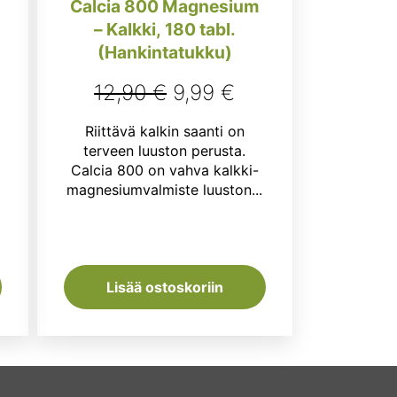
Calcia 800 Magnesium
– Kalkki, 180 tabl.
(Hankintatukku)
inen
kyinen
Alkuperäinen
Nykyinen
12,90
€
9,99
€
ta
hinta
hinta
Riittävä kalkin saanti on
:
oli:
on:
terveen luuston perusta.
Calcia 800 on vahva kalkki-
9 €.
12,90 €.
9,99 €.
magnesiumvalmiste luuston...
Lisää ostoskoriin