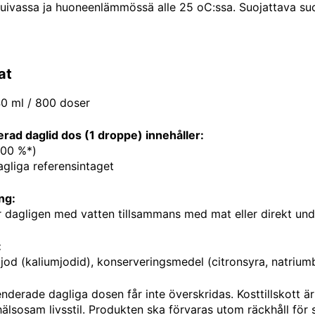
kuivassa ja huoneenlämmössä alle 25 oC:ssa. Suojattava suo
at
 40 ml / 800 doser
d daglid dos (1 droppe) innehåller:
100 %*)
gliga referensintaget
ng:
 dagligen med vatten tillsammans med mat eller direkt und
:
 jod (kaliumjodid), konserveringsmedel (citronsyra, natrium
erade dagliga dosen får inte överskridas. Kosttillskott är 
 hälsosam livsstil. Produkten ska förvaras utom räckhåll för