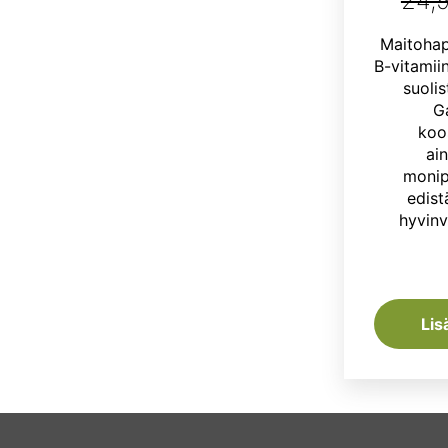
24,
Maitohap
B-vitamii
suolis
G
koo
ain
monip
edist
hyvinv
Lis