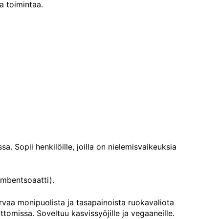
a toimintaa.
a. Sopii henkilöille, joilla on nielemisvaikeuksia
umbentsoaatti).
orvaa monipuolista ja tasapainoista ruokavaliota
tomissa. Soveltuu kasvissyöjille ja vegaaneille.