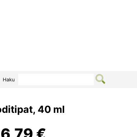
Haku
ditipat, 40 ml
Alkuperäinen
Nykyinen
16,79
€