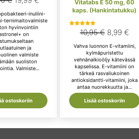
90
€
19,99
€
Vitatabs E 50 mg, 60
hinta
hinta
kaps. (Hankintatukku)
pobakteeri-inuliini-
oli:
on:
ni-ternimaitovalmiste
ton hyvinvointiin
24,90 €.
19,99 €.
Alkuperä
Ny
10,95
€
8,99
€
Arvostelu
astronel+ on
tuotteesta:
stumukseltaan
hinta
hin
Vahva luonnon E-vitamiini,
5.00
/ 5
utlaatuinen ja
oli:
on
kylmäpuristettu
uolinen valmiste
vehnänalkioöljy kätevässä
ämään suoliston
10,95 €.
8,9
kapselissa. E-vitamiini on
ointia. Valmiste...
tärkeä rasvaliukoinen
antioksidantti-vitamiini, joka
antaa nuorekkuutta ja...
ää ostoskoriin
Lisää ostoskoriin