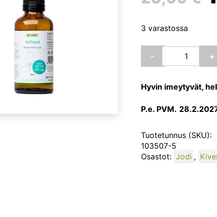
3 varastossa
o
Biomed
-
+
Joditipat,
40
ml
Hyvin imeytyvät, help
määrä
P.e. PVM.
28.2.202
Tuotetunnus (SKU):
103507-5
Osastot:
Jodi
,
Kive