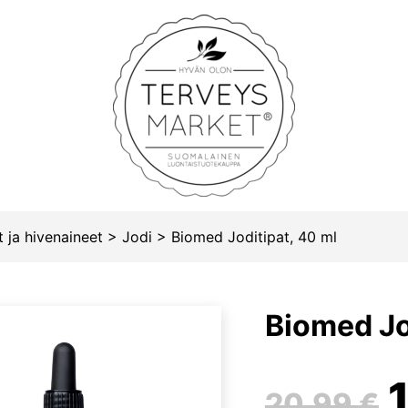
Terveysmarket
 ja hivenaineet
>
Jodi
>
Biomed Joditipat, 40 ml
Biomed Jo
20,99
€