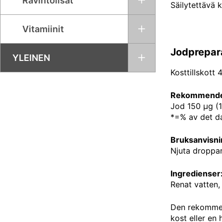
Ravintolisät
Säilytettävä 
Vitamiinit
Jodprepar
YLEINEN
Kosttillskott
Rekommendera
Jod 150 µg (
*=% av det da
Bruksanvisni
Njuta droppar
Ingredienser
Renat vatten,
Den rekommend
kost eller en