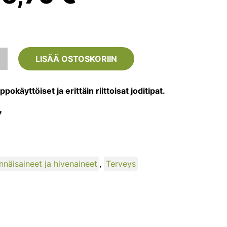
hinta
hinta
li:
on:
LISÄÄ OSTOSKORIIN
20,99 €.
16,79 €.
pokäyttöiset ja erittäin riittoisat joditipat.
7
nnäisaineet ja hivenaineet
,
Terveys