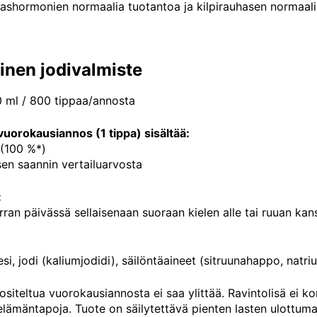
hashormonien normaalia tuotantoa ja kilpirauhasen normaali
nen jodivalmiste
0 ml / 800 tippaa/annosta
vuorokausiannos (1 tippa) sisältää:
 (100 %*)
sen saannin vertailuarvosta
:
rran päivässä sellaisenaan suoraan kielen alle tai ruuan kanss
si, jodi (kaliumjodidi), säilöntäaineet (sitruunahappo, natri
ositeltua vuorokausiannosta ei saa ylittää. Ravintolisä ei k
elämäntapoja. Tuote on säilytettävä pienten lasten ulottumat