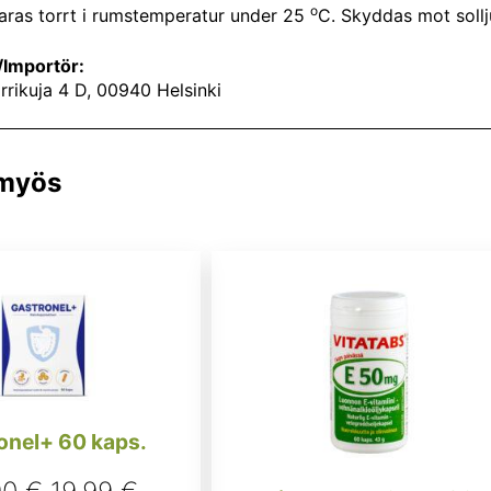
o
aras torrt i rumstemperatur under 25
C. Skyddas mot soll
Importör:
rrikuja 4 D, 00940 Helsinki
 myös
Gastronel+ 60 kaps.
Alkuperäinen
Nykyinen