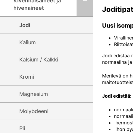
Kivennäisaineet ja
hivenaineet
Joditipa
Jodi
Uusi isomp
Virallin
Kalium
Riittois
Jodi edistää 
Kalsium / Kalkki
normaalina ja
Merilevä on h
Kromi
maitotuotteis
Magnesium
Jodi
edistää:
normaali
Molybdeeni
normaali
hermost
Pii
ihon py