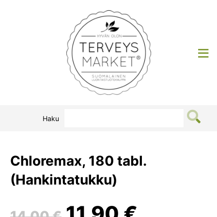
Siirry
sisältöön
Terveysmarket
Haku
Chloremax, 180 tabl.
(Hankintatukku)
Alkuperäinen
Nykyin
11,90
€
14,00
€