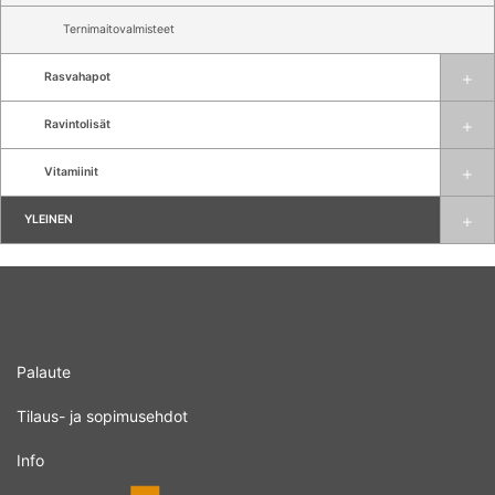
Ternimaitovalmisteet
Rasvahapot
Ravintolisät
Vitamiinit
YLEINEN
Palaute
Tilaus- ja sopimusehdot
Info