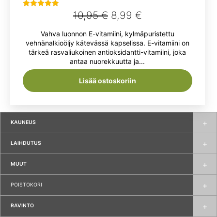
Alkuperäinen
Nykyinen
10,95
€
8,99
€
Arvostelu
tuotteesta:
hinta
hinta
Vahva luonnon E-vitamiini, kylmäpuristettu
5.00
/ 5
oli:
on:
vehnänalkioöljy kätevässä kapselissa. E-vitamiini on
tärkeä rasvaliukoinen antioksidantti-vitamiini, joka
10,95 €.
8,99 €.
antaa nuorekkuutta ja...
Lisää ostoskoriin
KAUNEUS
LAIHDUTUS
MUUT
POISTOKORI
RAVINTO