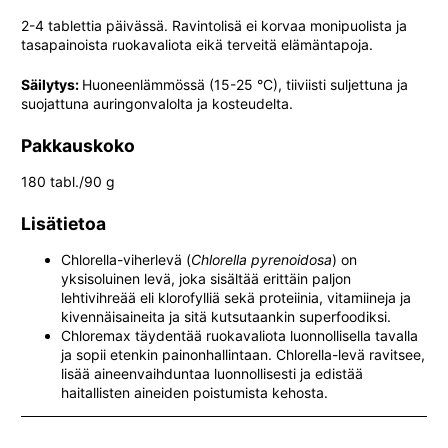
2-4 tablettia päivässä. Ravintolisä ei korvaa monipuolista ja
tasapainoista ruokavaliota eikä terveitä elämäntapoja.
Säilytys:
Huoneenlämmössä (15-25 °C), tiiviisti suljettuna ja
suojattuna auringonvalolta ja kosteudelta.
Pakkauskoko
180 tabl./90 g
Lisätietoa
Chlorella-viherlevä (
Chlorella pyrenoidosa
) on
yksisoluinen levä, joka sisältää erittäin paljon
lehtivihreää eli klorofylliä sekä proteiinia, vitamiineja ja
kivennäisaineita ja sitä kutsutaankin superfoodiksi.
Chloremax täydentää ruokavaliota luonnollisella tavalla
ja sopii etenkin painonhallintaan. Chlorella-levä ravitsee,
lisää aineenvaihduntaa luonnollisesti ja edistää
haitallisten aineiden poistumista kehosta.