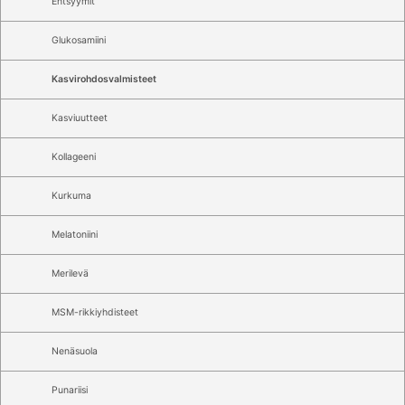
Entsyymit
Glukosamiini
Kasvirohdosvalmisteet
Kasviuutteet
Kollageeni
Kurkuma
Melatoniini
Merilevä
MSM-rikkiyhdisteet
Nenäsuola
Punariisi