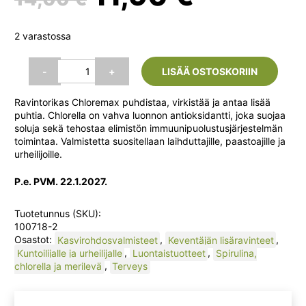
hinta
hinta
2 varastossa
oli:
on:
Chloremax,
-
+
LISÄÄ OSTOSKORIIN
180
tabl.
14,00 €.
11,90 €.
Ravintorikas Chloremax puhdistaa, virkistää ja antaa lisää
(Hankintatukku)
puhtia. Chlorella on vahva luonnon antioksidantti, joka suojaa
määrä
soluja sekä tehostaa elimistön immuunipuolustusjärjestelmän
toimintaa. Valmistetta suositellaan laihduttajille, paastoajille ja
urheilijoille.
P.e. PVM. 22.1.2027.
Tuotetunnus (SKU):
100718-2
Osastot:
Kasvirohdosvalmisteet
,
Keventäjän lisäravinteet
,
Kuntoilijalle ja urheilijalle
,
Luontaistuotteet
,
Spirulina,
chlorella ja merilevä
,
Terveys