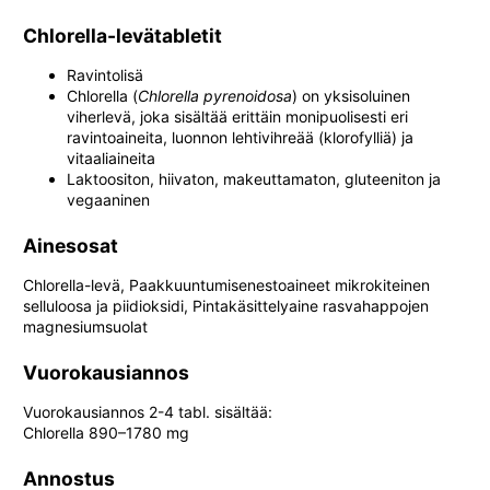
Chlorella-levätabletit
Ravintolisä
Chlorella (
Chlorella pyrenoidosa
) on yksisoluinen
viherlevä, joka sisältää erittäin monipuolisesti eri
ravintoaineita, luonnon lehtivihreää (klorofylliä) ja
vitaaliaineita
Laktoositon, hiivaton, makeuttamaton, gluteeniton ja
vegaaninen
Ainesosat
Chlorella-levä, Paakkuuntumisenestoaineet mikrokiteinen
selluloosa ja piidioksidi, Pintakäsittelyaine rasvahappojen
magnesiumsuolat
Vuorokausiannos
Vuorokausiannos 2-4 tabl. sisältää:
Chlorella 890–1780 mg
Annostus