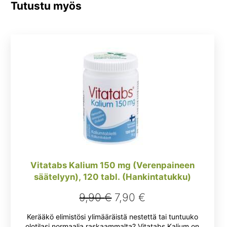
Tutustu myös
Vitatabs Kalium 150 mg (Verenpaineen
säätelyyn), 120 tabl. (Hankintatukku)
Alkuperäinen
Nykyinen
9,90
€
7,90
€
hinta
hinta
Kerääkö elimistösi ylimääräistä nestettä tai tuntuuko
oli:
on:
olotilasi normaalia raskaammalta? Vitatabs Kalium on