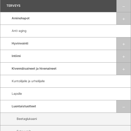
TERVEYS
Aminohapot
Anti-aging
Hyvinvointi
Intiimi
Kivennäisaineet ja hivenaineet
Kuntoilijalle ja urheilijalle
Lapsille
Luontaistuotteet
Beetaglukaani