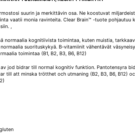
rmostosi suurin ja merkittävin osa. Ne koostuvat miljardeist
inta vaatii monia ravinteita. Clear Brain™ -tuote pohjautuu 
iin. ,
tää normaalia kognitiivista toimintaa, kuten muistia, tarkka
 normaalia suorituskykyä. B-vitamiinit vähentävät väsyneisy
maalia toimintaa (B1, B2, B3, B6, B12)
 av jod bidrar till normal kognitiv funktion. Pantotensyra bi
ar till att minska trötthet och utmaning (B2, B3, B6, B12) oc
2)