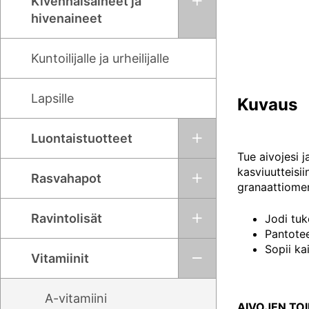
Kivennäisaineet ja
hivenaineet
Kuntoilijalle ja urheilijalle
Lapsille
Kuvaus
Luontaistuotteet
Tue aivojesi j
kasviuutteisii
Rasvahapot
granaattiomen
Ravintolisät
Jodi tuk
Pantotee
Sopii kai
Vitamiinit
A-vitamiini
AIVOJEN TO