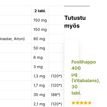
2 tabl.
Tutustu
150 mg
myös
150 mg
naster, Aiton)
80 mg
50 mg
6 mg
Foolihappo
3 mg
400
µg
1,3 mg
(120*)
(Vitabalans),
1,7 mg
(120*)
30
tabl.
30 mg
(88*)
2,1 mg
(120*)