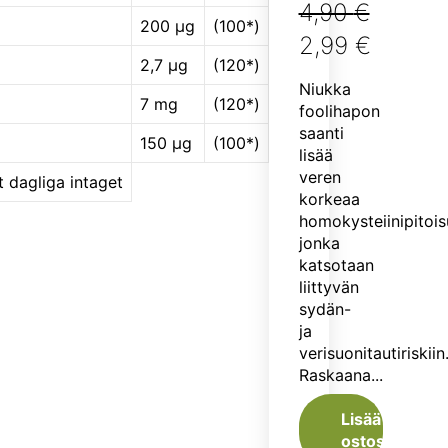
4,90
€
Arvostelu
200 μg
(100*)
tuotteesta:
Alkuperäinen
2,99
€
5.00
/ 5
2,7 μg
(120*)
hinta
Nykyinen
Niukka
7 mg
(120*)
oli:
hinta
foolihapon
saanti
4,90 €.
on:
150 μg
(100*)
lisää
2,99 €.
veren
t dagliga intaget
korkeaa
homokysteiinipitois
jonka
katsotaan
liittyvän
sydän-
ja
verisuonitautiriskiin
Raskaana...
Lisää
ostoskoriin