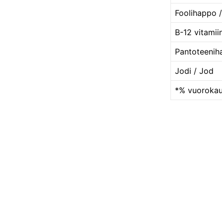
Foolihappo /
B-12 vitamii
Pantoteenih
Jodi / Jod
*% vuorokaut