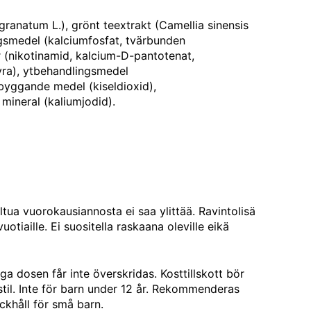
granatum L.), grönt teextrakt (Camellia sinensis
ingsmedel (kalciumfosfat, tvärbunden
r (nikotinamid, kalcium-D-pantotenat,
syra), ytbehandlingsmedel
byggande medel (kiseldioxid),
mineral (kaliumjodid).
eltua vuorokausiannosta ei saa ylittää. Ravintolisä
otiaille. Ei suositella raskaana oleville eikä
a dosen får inte överskridas. Kosttillskott bör
sstil. Inte för barn under 12 år. Rekommenderas
ckhåll för små barn.