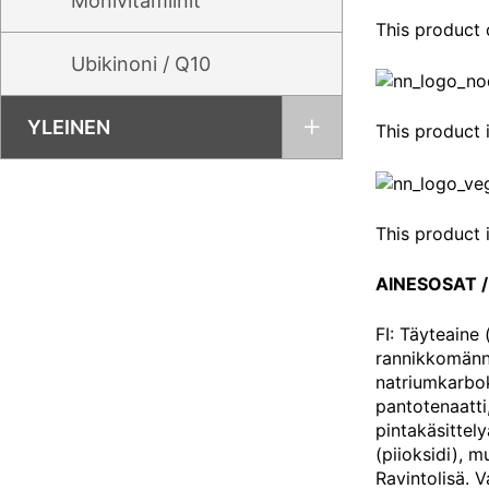
Monivitamiinit
This product 
Ubikinoni / Q10
YLEINEN
This product 
This product 
AINESOSAT /
FI: Täyteaine
rannikkomännyn
natriumkarboks
pantotenaatti,
pintakäsittel
(piioksidi), m
Ravintolisä. 