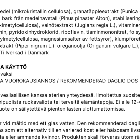
del (mikrokristallin cellulosa), granatäppleextrakt (Punica 
v bark från medelhavstall (Pinus pinaster Aiton), stabiliser
imetylcellulosa), valnötextrakt (Juglans regia L.), vitamine
n, pyridoxinhydroklorid, riboflavin, tiaminmononitrat, fol
lmetylcellulosa, magnesiumsalter av fettsyror), klumpföre
trakt (Piper nigrum L.), oreganoolja (Origanum vulgare L.), 
. Tillverkad i Danmark
JA KÄYTTÖ
väksi
VA VUOROKAUSIANNOS / REKOMMENDERAD DAGLIG DOS
a vesilasillisen kanssa aterian yhteydessä. Ilmoitettua suosit
puolista ruokavaliota tai terveitä elämäntapoja. Ei alle 12-vu
Tuote on säilytettävä pienten lasten ulottumattomissa.
er vid måltid med ett glas vatten. Den rekommenderad daglig
 som ett alternativ till en varierad kost eller hälsosam liv
ida eller ammande kvinnor. Produkten skall förvaras utom rä