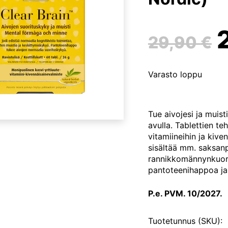
29,90
€
Varasto loppu
o
Tue aivojesi ja muist
avulla. Tablettien teh
vitamiineihin ja kive
sisältää mm. saksan
rannikkomännynkuoriu
pantoteenihappoa ja 
P.e. PVM. 10/2027.
Tuotetunnus (SKU):