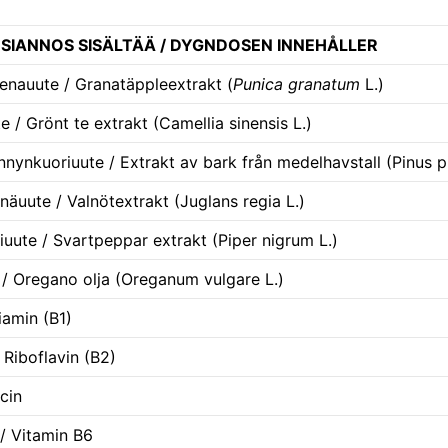
IANNOS SISÄLTÄÄ / DYGNDOSEN INNEHÅLLER
enauute / Granatäppleextrakt (
Punica granatum
L.)
e / Grönt te extrakt (Camellia sinensis L.)
ynkuoriuute / Extrakt av bark från medelhavstall (Pinus pi
äuute / Valnötextrakt (Juglans regia L.)
uute / Svartpeppar extrakt (Piper nigrum L.)
/ Oregano olja (Oreganum vulgare L.)
iamin (B1)
/ Riboflavin (B2)
acin
 / Vitamin B6