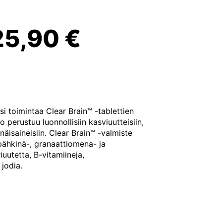
Alkuperäinen
Nykyinen
25,90
€
hinta
hinta
li:
on:
isi toimintaa Clear Brain™ -tablettien
o perustuu luonnollisiin kasviuutteisiin,
29,90 €.
25,90 €.
nnäisaineisiin. Clear Brain™ -valmiste
pähkinä-, granaattiomena- ja
utetta, B-vitamiineja,
jodia.