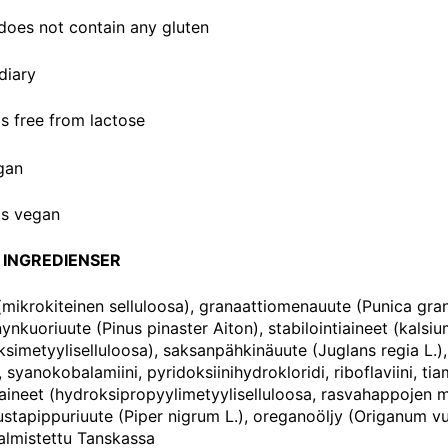
does not contain any gluten
is free from lactose
is vegan
 INGREDIENSER
 (mikrokiteinen selluloosa), granaattiomenauute (Punica gran
kuoriuute (Pinus pinaster Aiton), stabilointiaineet (kalsiumf
imetyyliselluloosa), saksanpähkinäuute (Juglans regia L.), v
 syanokobalamiini, pyridoksiinihydrokloridi, riboflaviini, tia
yaineet (hydroksipropyylimetyyliselluloosa, rasvahappojen
ustapippuriuute (Piper nigrum L.), oreganoöljy (Origanum vul
Valmistettu Tanskassa