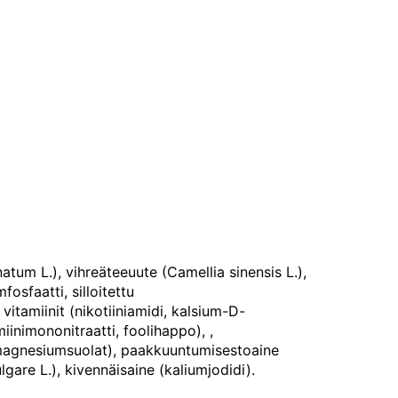
atum L.), vihreäteeuute (Camellia sinensis L.),
osfaatti, silloitettu
itamiinit (nikotiiniamidi, kalsium-D-
miinimononitraatti, foolihappo), ,
 magnesiumsuolat), paakkuuntumisestoaine
gare L.), kivennäisaine (kaliumjodidi).