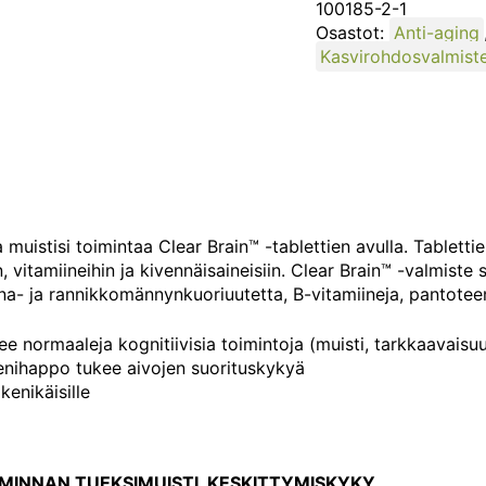
100185-2-1
Osastot:
Anti-aging
Kasvirohdosvalmist
a muistisi toimintaa Clear Brain™ -tablettien avulla. Tabletti
n, vitamiineihin ja kivennäisaineisiin. Clear Brain™ -valmist
a- ja rannikkomännynkuoriuutetta, B-vitamiineja, pantoteen
ee normaaleja kognitiivisia toimintoja (muisti, tarkkaavaisu
nihappo tukee aivojen suorituskykyä
kenikäisille
IMINNAN TUEKSIMUISTI, KESKITTYMISKYKY