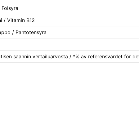
 Folsyra
ni / Vitamin B12
appo / Pantotensyra
isen saannin vertailuarvosta / *% av referensvärdet för de