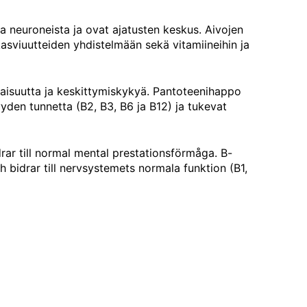
a neuroneista ja ovat ajatusten keskus. Aivojen
kasviuutteiden yhdistelmään sekä vitamiineihin ja
avaisuutta ja keskittymiskykyä. Pantoteenihappo
yden tunnetta (B2, B3, B6 ja B12) ja tukevat
drar till normal mental prestationsförmåga. B-
h bidrar till nervsystemets normala funktion (B1,