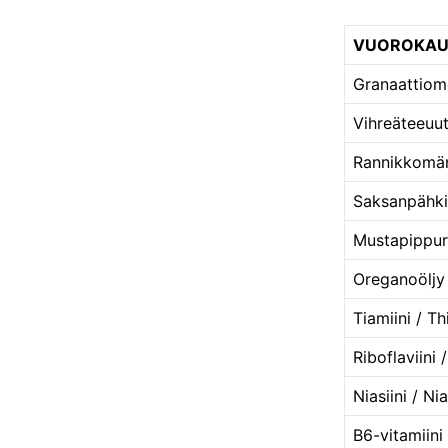
VUOROKAUS
Granaattiom
Vihreäteeuut
Rannikkomänn
Saksanpähkin
Mustapippuri
Oreganoöljy 
Tiamiini / Th
Riboflaviini 
Niasiini / Ni
B6-vitamiini