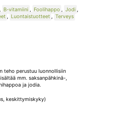
,
B-vitamiini
,
Foolihappo
,
Jodi
,
eet
,
Luontaistuotteet
,
Terveys
en teho perustuu luonnollisiin
e sisältää mm. saksanpähkinä-,
ihappoa ja jodia.
us, keskittymiskyky)