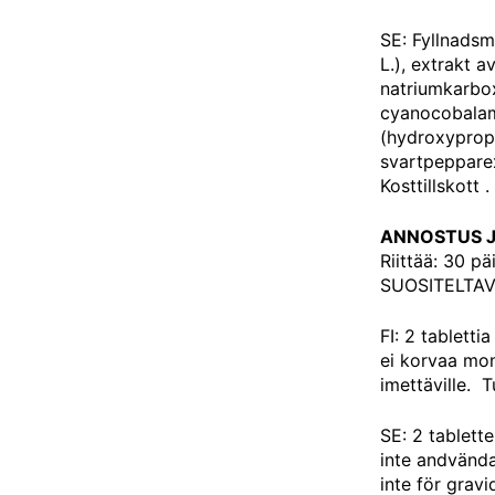
SE: Fyllnadsme
L.), extrakt a
natriumkarbox
cyanocobalami
(hydroxypropy
svartpepparex
Kosttillskott 
ANNOSTUS 
Riittää:
30 päi
SUOSITELTA
FI: 2 tabletti
ei korvaa moni
imettäville. 
SE: 2 tablett
inte andvändas
inte för grav