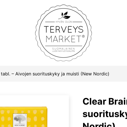
Terveysmarket
 tabl. – Aivojen suorituskyky ja muisti (New Nordic)
Clear Brai
suoritusk
Nordic)