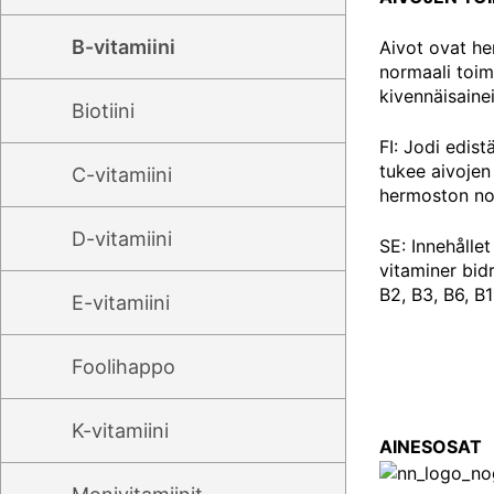
B-vitamiini
Aivot ovat he
normaali toim
kivennäisaineis
Biotiini
FI: Jodi edis
tukee aivojen
C-vitamiini
hermoston nor
D-vitamiini
SE: Innehållet
vitaminer bidr
B2, B3, B6, B1
E-vitamiini
Foolihappo
K-vitamiini
AINESOSAT