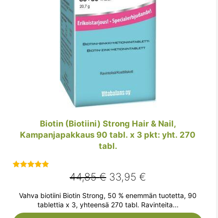
Biotin (Biotiini) Strong Hair & Nail,
Kampanjapakkaus 90 tabl. x 3 pkt: yht. 270
tabl.
Alkuperäinen
Nykyinen
44,85
€
33,95
€
Arvostelu
tuotteesta:
hinta
hinta
Vahva biotiini Biotin Strong, 50 % enemmän tuotetta, 90
5.00
/ 5
oli:
on:
tablettia x 3, yhteensä 270 tabl. Ravinteita...