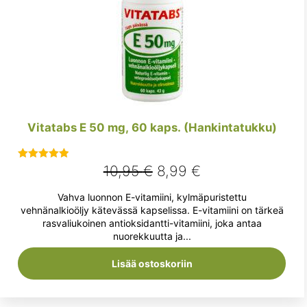
Vitatabs E 50 mg, 60 kaps. (Hankintatukku)
Alkuperäinen
Nykyinen
10,95
€
8,99
€
Arvostelu
tuotteesta:
hinta
hinta
Vahva luonnon E-vitamiini, kylmäpuristettu
5.00
/ 5
oli:
on:
vehnänalkioöljy kätevässä kapselissa. E-vitamiini on tärkeä
rasvaliukoinen antioksidantti-vitamiini, joka antaa
10,95 €.
8,99 €.
nuorekkuutta ja...
Lisää ostoskoriin