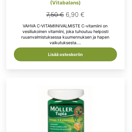
(Vitabalans)
Alkuperäinen
Nykyinen
7,50
€
6,90
€
hinta
hinta
VAHVA C-VITAMIINIVALMISTE C-vitamiini on
oli:
on:
vesiliukoinen vitamiini, joka tuhoutuu helposti
ruuanvalmistuksessa kuumennuksen ja hapen
7,50 €.
6,90 €.
vaikutuksesta....
Lisää ostoskoriin