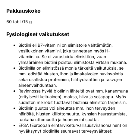
Pakkauskoko
60 tabl./15 g
Fysiologiset vaikutukset
Biotiini eli B7-vitamiini on elimistölle välttämätön,
vesiliukoinen vitamiini, joka tunnetaan myös H-
vitamiinina. Se ei varastoidu elimistöön, vaan
ylimääräinen biotiini poistuu elimistöstä virtsan mukana.
Biotiinilla on elimistössä monia tärkeitä vaikutuksia, se
mm. edistää hiusten, ihon ja limakalvojen hyvinvointia
sekä osallistuu proteiinien, hiilihydraattien ja rasvojen
aineenvaihduntaan.
Ravinnossa hyviä biotiinin lähteitä ovat mm. kananmuna
(erityisesti keltuainen), maksa, hiiva ja soijapapu. Myös
suoliston mikrobit tuottavat biotiinia elimistön tarpeisiin.
Biotiinin puutos voi aiheuttaa mm. ihon terveyden
häiriöitä, hiusten kiillottomuutta, kynsien haurastumista,
ruokahaluttomuutta ja huonovointisuutta.
EFSA (Euroopan elintarviketurvallisuusviranomainen) on
hyväksynyt biotiinille seuraavat terveysväitteet: