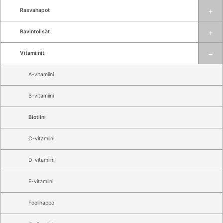
Rasvahapot
Ravintolisät
Vitamiinit
A-vitamiini
B-vitamiini
Biotiini
C-vitamiini
D-vitamiini
E-vitamiini
Foolihappo