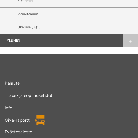
K-vitamiini
Monivitamiinit
Ubikinoni / Q10
YLEINEN
Palaute
Tilaus- ja sopimusehdot
Info
Oiva-raportti
Evästeseloste