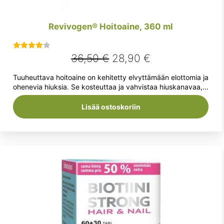
Revivogen® Hoitoaine, 360 ml
Alkuperäinen
Nykyinen
36,50
€
28,90
€
Arvostelu
tuotteesta:
hinta
hinta
Tuuheuttava hoitoaine on kehitetty elvyttämään elottomia ja
4.00
/ 5
oli:
on:
ohenevia hiuksia. Se kosteuttaa ja vahvistaa hiuskanavaa,...
36,50 €.
28,90 €.
Lisää ostoskoriin