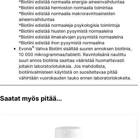
*Biotiini edistää normaalia energia-aineenvaihduntaa
*Biotiini edistää hermoston normaalia toimintaa
*Biotiini edistää normaalia makroravintoaineiden
aineenvaihduntaa
*Biotiini edistää normaaleja psykologisia toimintoja
*Biotiini edistää hiusten pysymistä normaaleina
*Biotiini edistää limakalvojen pysymistä normaaleina
*Biotiini edistää ihon pysymistä normaalina
®
Evonia
Vahva Biotiini sisältää suuren annoksen biotiinia,
10 000 mikrogrammaa/tabletti. Ravintolisänä nautittu
suuri annos biotiinia saattaa vääristää huomattavasti
joitakin laboratoriotuloksia. Jos mahdollista,
biotiinivalmisteen käytöstä on suositeltavaa pitää
vähintään vuorokauden tauko ennen laboratoriokokeita.
Saatat myös pitää...