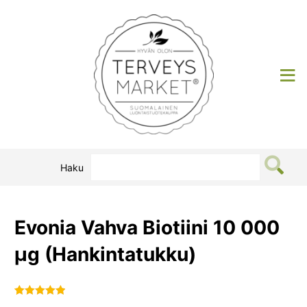
Siirry
sisältöön
Terveysmarket
Haku
Evonia Vahva Biotiini 10 000
µg (Hankintatukku)
Arvio
1
5.00