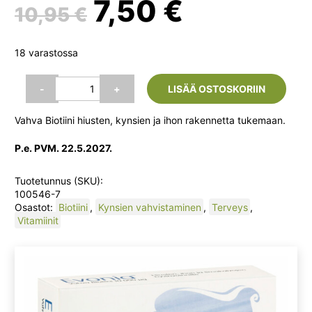
Alkuperäinen
Nykyine
7,50
€
10,95
€
5:stä
perustuen
hinta
hinta
asiakkaan
18 varastossa
arvotukseen.
oli:
on:
Evonia Vahva
-
+
LISÄÄ OSTOSKORIIN
Biotiini
10
10,95 €.
7,50 €.
Vahva Biotiini hiusten, kynsien ja ihon rakennetta tukemaan.
000
µg
P.e. PVM. 22.5.2027.
(Hankintatukku)
määrä
Tuotetunnus (SKU):
100546-7
Osastot:
Biotiini
,
Kynsien vahvistaminen
,
Terveys
,
Vitamiinit