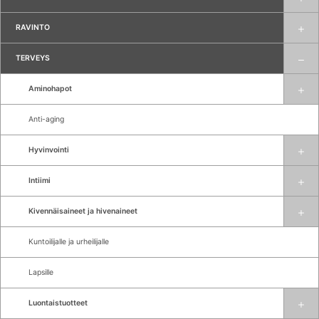
RAVINTO
TERVEYS
Aminohapot
Anti-aging
Hyvinvointi
Intiimi
Kivennäisaineet ja hivenaineet
Kuntoilijalle ja urheilijalle
Lapsille
Luontaistuotteet