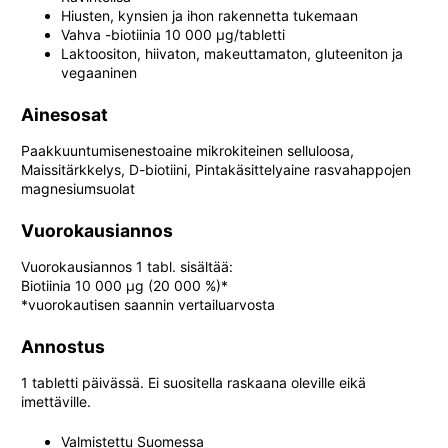
Hiusten, kynsien ja ihon rakennetta tukemaan
Vahva -biotiinia 10 000 µg/tabletti
Laktoositon, hiivaton, makeuttamaton, gluteeniton ja
vegaaninen
Ainesosat
Paakkuuntumisenestoaine mikrokiteinen selluloosa,
Maissitärkkelys, D-biotiini, Pintakäsittelyaine rasvahappojen
magnesiumsuolat
Vuorokausiannos
Vuorokausiannos 1 tabl. sisältää:
Biotiinia 10 000 µg (20 000 %)*
*vuorokautisen saannin vertailuarvosta
Annostus
1 tabletti päivässä. Ei suositella raskaana oleville eikä
imettäville.
Valmistettu Suomessa