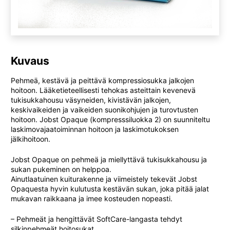
Kuvaus
Pehmeä, kestävä ja peittävä kompressiosukka jalkojen
hoitoon. Lääketieteellisesti tehokas asteittain kevenevä
tukisukkahousu väsyneiden, kivistävän jalkojen,
keskivaikeiden ja vaikeiden suonikohjujen ja turovtusten
hoitoon. Jobst Opaque (kompresssiluokka 2) on suunniteltu
laskimovajaatoiminnan hoitoon ja laskimotukoksen
jälkihoitoon.
Jobst Opaque on pehmeä ja miellyttävä tukisukkahousu ja
sukan pukeminen on helppoa.
Ainutlaatuinen kuiturakenne ja viimeistely tekevät Jobst
Opaquesta hyvin kulutusta kestävän sukan, joka pitää jalat
mukavan raikkaana ja imee kosteuden nopeasti.
– Pehmeät ja hengittävät SoftCare-langasta tehdyt
silkinpehmeät hoitosukat