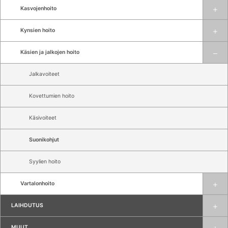
Kasvojenhoito
Kynsien hoito
Käsien ja jalkojen hoito
Jalkavoiteet
Kovettumien hoito
Käsivoiteet
Suonikohjut
Syylien hoito
Vartalonhoito
LAIHDUTUS
MUUT