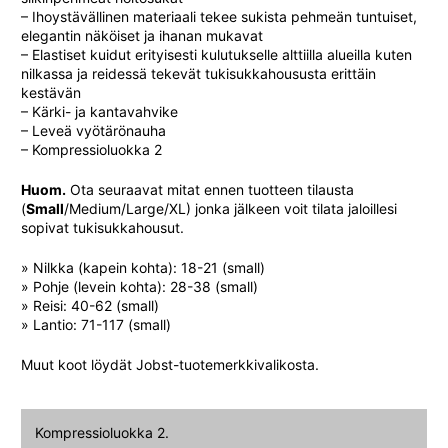
– Ihoystävällinen materiaali tekee sukista pehmeän tuntuiset,
elegantin näköiset ja ihanan mukavat
– Elastiset kuidut erityisesti kulutukselle alttiilla alueilla kuten
nilkassa ja reidessä tekevät tukisukkahoususta erittäin
kestävän
– Kärki- ja kantavahvike
– Leveä vyötärönauha
– Kompressioluokka 2
Huom.
Ota seuraavat mitat ennen tuotteen tilausta
(
Small
/Medium/Large/XL) jonka jälkeen voit tilata jaloillesi
sopivat tukisukkahousut.
» Nilkka (kapein kohta): 18-21 (small)
» Pohje (levein kohta): 28-38 (small)
» Reisi: 40-62 (small)
» Lantio: 71-117 (small)
Muut koot löydät Jobst-tuotemerkkivalikosta.
Kompressioluokka 2.