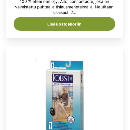
100 % eteerinen öljy. Aito luonnontuote, joka on
valmistettu puhtaalla tislausmenetelmällä. Nautitaan
sisäisesti 2...
Lisää ostoskoriin