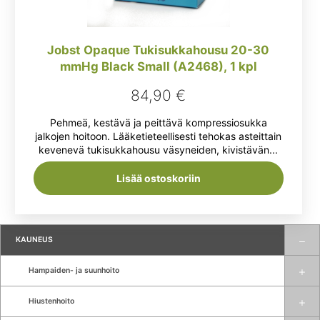
Jobst Opaque Tukisukkahousu 20-30
mmHg Black Small (A2468), 1 kpl
84,90
€
Pehmeä, kestävä ja peittävä kompressiosukka
jalkojen hoitoon. Lääketieteellisesti tehokas asteittain
kevenevä tukisukkahousu väsyneiden, kivistävän...
Lisää ostoskoriin
KAUNEUS
Hampaiden- ja suunhoito
Hiustenhoito