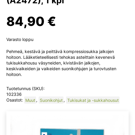
(A2472), 1 kpl
84,90
€
Varasto loppu
Pehmeä, kestävä ja peittävä kompressiosukka jalkojen
hoitoon. Lääketieteellisesti tehokas asteittain kevenevä
tukisukkahousu väsyneiden, kivistävän jalkojen,
keskivaikeiden ja vaikeiden suonikohjujen ja turovtusten
hoitoon.
Tuotetunnus (SKU):
102336
Osastot:
Muut
,
Suonikohjut
,
Tukisukat ja -sukkahousut