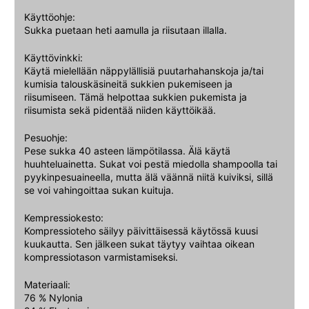
Käyttöohje:
Sukka puetaan heti aamulla ja riisutaan illalla.
Käyttövinkki:
Käytä mielellään näppylällisiä puutarhahanskoja ja/tai
kumisia talouskäsineitä sukkien pukemiseen ja
riisumiseen. Tämä helpottaa sukkien pukemista ja
riisumista sekä pidentää niiden käyttöikää.
Pesuohje:
Pese sukka 40 asteen lämpötilassa. Älä käytä
huuhteluainetta. Sukat voi pestä miedolla shampoolla tai
pyykinpesuaineella, mutta älä väännä niitä kuiviksi, sillä
se voi vahingoittaa sukan kuituja.
Kempressiokesto:
Kompressioteho säilyy päivittäisessä käytössä kuusi
kuukautta. Sen jälkeen sukat täytyy vaihtaa oikean
kompressiotason varmistamiseksi.
Materiaali:
76 % Nylonia