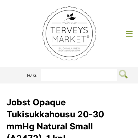
Siirry
sisältöön
Terveysmarket
Haku
Jobst Opaque
Tukisukkahousu 20-30
mmHg Natural Small