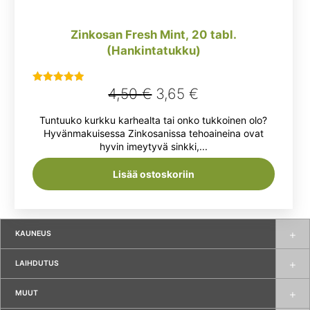
Zinkosan Fresh Mint, 20 tabl.
(Hankintatukku)
Alkuperäinen
Nykyinen
4,50
€
3,65
€
Arvostelu
tuotteesta:
hinta
hinta
Tuntuuko kurkku karhealta tai onko tukkoinen olo?
5.00
/ 5
oli:
on:
Hyvänmakuisessa Zinkosanissa tehoaineina ovat
hyvin imeytyvä sinkki,...
4,50 €.
3,65 €.
Lisää ostoskoriin
KAUNEUS
LAIHDUTUS
MUUT