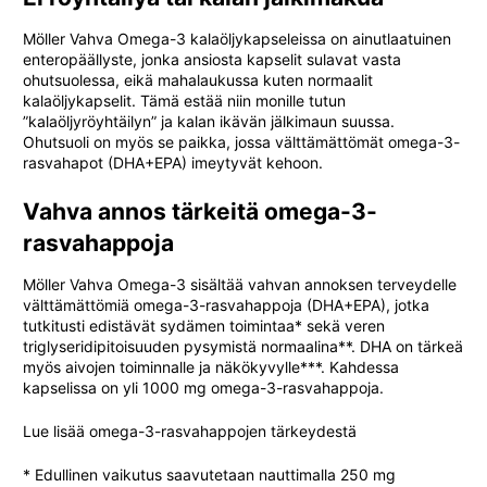
Möller Vahva Omega-3 kalaöljykapseleissa on ainutlaatuinen
enteropäällyste, jonka ansiosta kapselit sulavat vasta
ohutsuolessa, eikä mahalaukussa kuten normaalit
kalaöljykapselit. Tämä estää niin monille tutun
”kalaöljyröyhtäilyn” ja kalan ikävän jälkimaun suussa.
Ohutsuoli on myös se paikka, jossa välttämättömät omega-3-
rasvahapot (DHA+EPA) imeytyvät kehoon.
Vahva annos tärkeitä omega-3-
rasvahappoja
Möller Vahva Omega-3 sisältää vahvan annoksen terveydelle
välttämättömiä omega-3-rasvahappoja (DHA+EPA), jotka
tutkitusti edistävät sydämen toimintaa* sekä veren
triglyseridipitoisuuden pysymistä normaalina**. DHA on tärkeä
myös aivojen toiminnalle ja näkökyvylle***. Kahdessa
kapselissa on yli 1000 mg omega-3-rasvahappoja.
Lue lisää omega-3-rasvahappojen tärkeydestä
* Edullinen vaikutus saavutetaan nauttimalla 250 mg