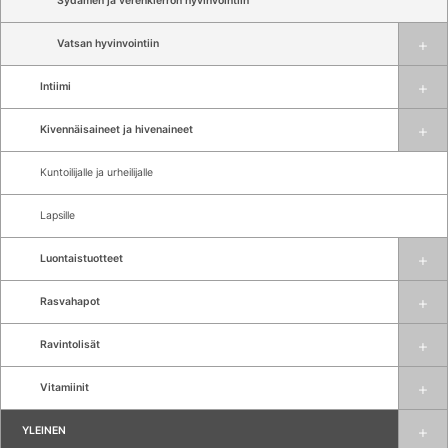
Sydämen ja verenkierron hyvinvointiin
Vatsan hyvinvointiin
Intiimi
Kivennäisaineet ja hivenaineet
Kuntoilijalle ja urheilijalle
Lapsille
Luontaistuotteet
Rasvahapot
Ravintolisät
Vitamiinit
YLEINEN