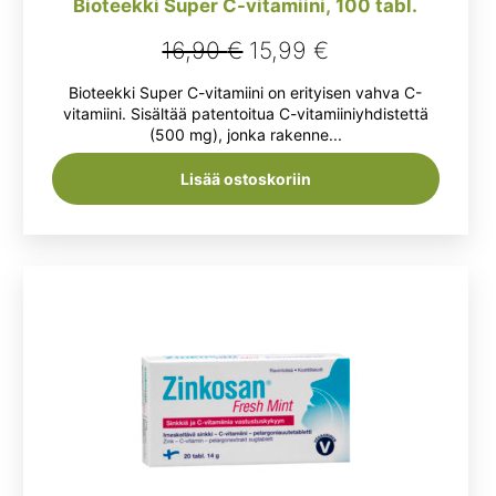
Bioteekki Super C-vitamiini, 100 tabl.
Alkuperäinen
Nykyinen
16,90
€
15,99
€
hinta
hinta
Bioteekki Super C-vitamiini on erityisen vahva C-
oli:
on:
vitamiini. Sisältää patentoitua C-vitamiiniyhdistettä
(500 mg), jonka rakenne...
16,90 €.
15,99 €.
Lisää ostoskoriin