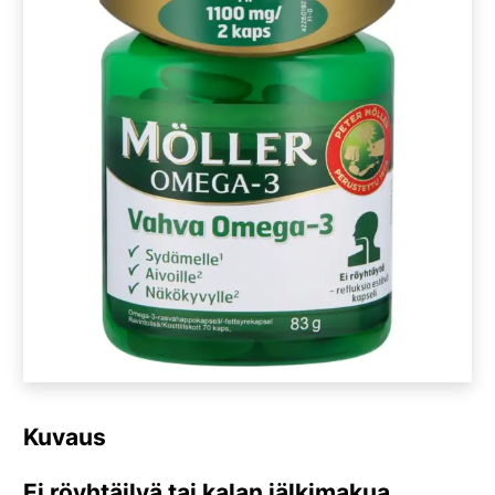
Kuvaus
Ei röyhtäilyä tai kalan jälkimakua