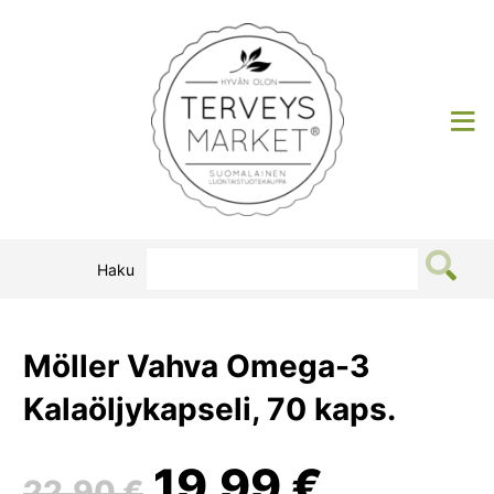
Siirry
sisältöön
Terveysmarket
Haku
Möller Vahva Omega-3
Kalaöljykapseli, 70 kaps.
Alkuperäinen
Nykyin
19,99
€
22,90
€