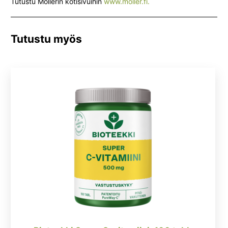
Tutustu Möllerin kotisivuihin
www.moller.fi.
Tutustu myös