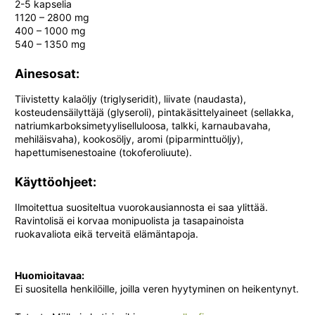
2-5 kapselia
1120 – 2800 mg
400 – 1000 mg
540 – 1350 mg
Ainesosat:
Tiivistetty kalaöljy (triglyseridit), liivate (naudasta),
kosteudensäilyttäjä (glyseroli), pintakäsittelyaineet (sellakka,
natriumkarboksimetyyliselluloosa, talkki, karnaubavaha,
mehiläisvaha), kookosöljy, aromi (piparminttuöljy),
hapettumisenestoaine (tokoferoliuute).
Käyttöohjeet:
Ilmoitettua suositeltua vuorokausiannosta ei saa ylittää.
Ravintolisä ei korvaa monipuolista ja tasapainoista
ruokavaliota eikä terveitä elämäntapoja.
Huomioitavaa:
Ei suositella henkilöille, joilla veren hyytyminen on heikentynyt.