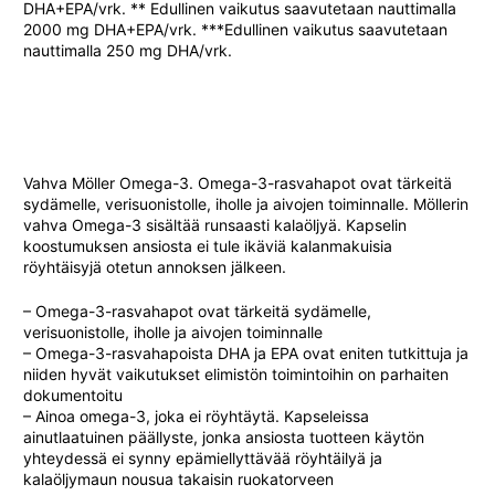
DHA+EPA/vrk. ** Edullinen vaikutus saavutetaan nauttimalla
2000 mg DHA+EPA/vrk. ***Edullinen vaikutus saavutetaan
nauttimalla 250 mg DHA/vrk.
Vahva Möller Omega-3. Omega-3-rasvahapot ovat tärkeitä
sydämelle, verisuonistolle, iholle ja aivojen toiminnalle. Möllerin
vahva Omega-3 sisältää runsaasti kalaöljyä. Kapselin
koostumuksen ansiosta ei tule ikäviä kalanmakuisia
röyhtäisyjä otetun annoksen jälkeen.
– Omega-3-rasvahapot ovat tärkeitä sydämelle,
verisuonistolle, iholle ja aivojen toiminnalle
– Omega-3-rasvahapoista DHA ja EPA ovat eniten tutkittuja ja
niiden hyvät vaikutukset elimistön toimintoihin on parhaiten
dokumentoitu
– Ainoa omega-3, joka ei röyhtäytä. Kapseleissa
ainutlaatuinen päällyste, jonka ansiosta tuotteen käytön
yhteydessä ei synny epämiellyttävää röyhtäilyä ja
kalaöljymaun nousua takaisin ruokatorveen