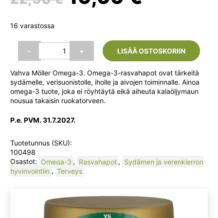
hinta
hinta
16 varastossa
oli:
on:
Möller
-
+
LISÄÄ OSTOSKORIIN
Vahva
Omega-
22,90 €.
19,99 €
Vahva Möller Omega-3. Omega-3-rasvahapot ovat tärkeitä
3
sydämelle, verisuonistolle, iholle ja aivojen toiminnalle. Ainoa
Kalaöljykapseli,
omega-3 tuote, joka ei röyhtäytä eikä aiheuta kalaöljymaun
70
nousua takaisin ruokatorveen.
kaps.
määrä
P.e. PVM. 31.7.2027.
Tuotetunnus (SKU):
100498
Osastot:
Omega-3
,
Rasvahapot
,
Sydämen ja verenkierron
hyvinvointiin
,
Terveys