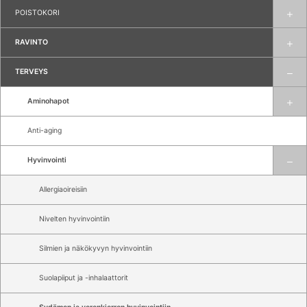
POISTOKORI
RAVINTO
TERVEYS
Aminohapot
Anti-aging
Hyvinvointi
Allergiaoireisiin
Nivelten hyvinvointiin
Silmien ja näkökyvyn hyvinvointiin
Suolapiiput ja -inhalaattorit