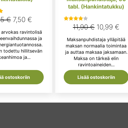
tabl. (Hankintatukku)
Alkuperäinen
Nykyinen
95
€
7,50
€
u
Alkuperäi
Ny
:
11,90
€
10,99
€
Arvostelu
hinta
hinta
 arvokas ravintolisä
tuotteesta:
hinta
hi
oli:
on:
neenvaihdunnassa ja
Maksanpuhdistaja ylläpitää
4.00
/ 5
oli:
on
energiantuotannossa.
maksan normaalia toimintaa
8,95 €.
7,50 €.
 todettu hillitsevän
ja auttaa maksaa jaksamaan.
11,90 €.
10
eanhimoa ja...
Maksa on tärkeä elin
ravintoaineiden...
ää ostoskoriin
Lisää ostoskoriin