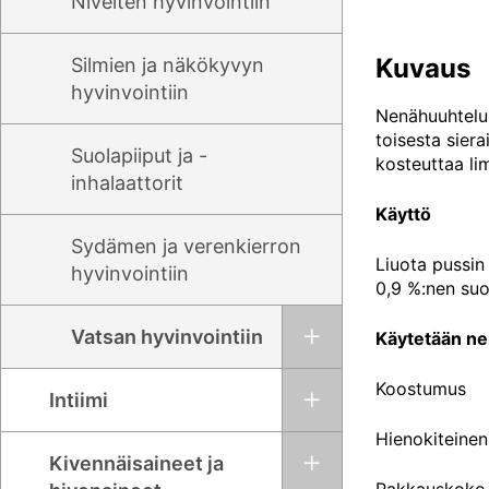
Nivelten hyvinvointiin
Kuvaus
Silmien ja näkökyvyn
hyvinvointiin
Nenähuuhtelus
toisesta sier
Suolapiiput ja -
kosteuttaa li
inhalaattorit
Käyttö
Sydämen ja verenkierron
Liuota pussin
hyvinvointiin
0,9 %:nen suo
Vatsan hyvinvointiin
Käytetään ne
Koostumus
Intiimi
Hienokiteinen
Kivennäisaineet ja