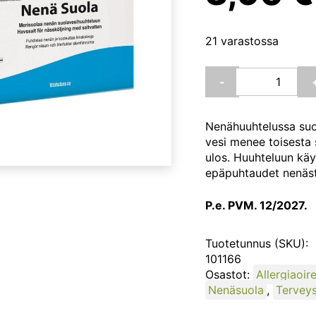
21 varastossa
Nenä
-
Suola,
20
pss
Nenähuuhtelussa suol
(Vitabalans)
vesi menee toisesta 
määrä
ulos. Huuhteluun kä
epäpuhtaudet nenästä
P.e. PVM. 12/2027.
Tuotetunnus (SKU):
101166
Osastot:
Allergiaoire
Nenäsuola
,
Tervey