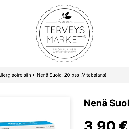
Terveysmarket
llergiaoireisiin
>
Nenä Suola, 20 pss (Vitabalans)
Nenä Suol
3,90
€