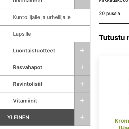
Pakkauskoko
hivenaineet
20 pussia
Kuntoilijalle ja urheilijalle
Lapsille
Tutustu
Luontaistuotteet
Rasvahapot
Ravintolisät
Vitamiinit
YLEINEN
Kromi
(Ha