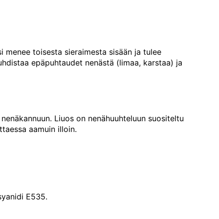
i menee toisesta sieraimesta sisään ja tulee
hdistaa epäpuhtaudet nenästä (limaa, karstaa) ja
s nenäkannuun. Liuos on nenähuuhteluun suositeltu
taessa aamuin illoin.
syanidi E535.