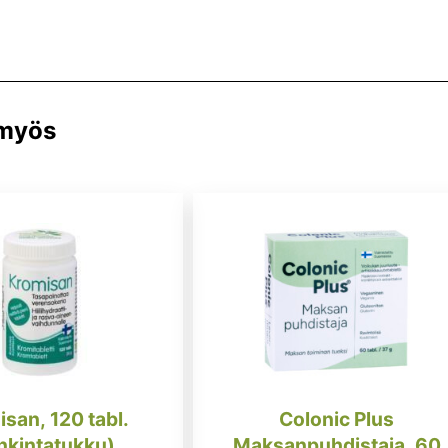
 myös
san, 120 tabl.
Colonic Plus
nkintatukku)
Maksanpuhdistaja, 60