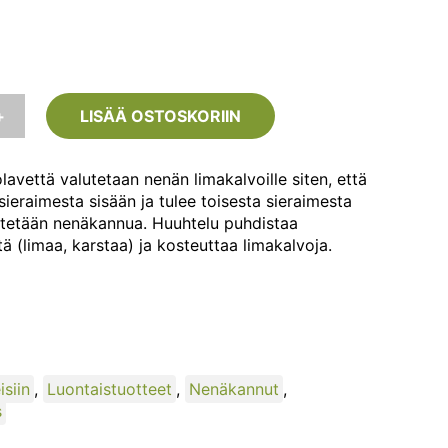
+
LISÄÄ OSTOSKORIIN
avettä valutetaan nenän limakalvoille siten, että
sieraimesta sisään ja tulee toisesta sieraimesta
ytetään nenäkannua. Huuhtelu puhdistaa
 (limaa, karstaa) ja kosteuttaa limakalvoja.
isiin
,
Luontaistuotteet
,
Nenäkannut
,
s