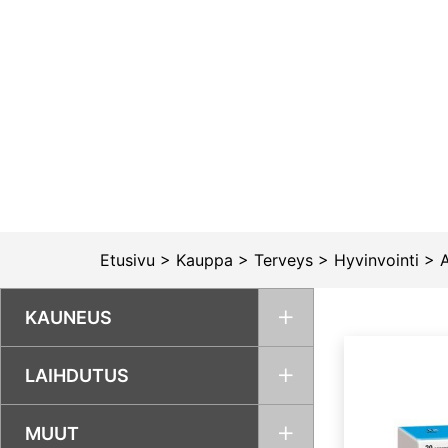
Siirry
sisältöön
Etusivu
>
Kauppa
>
Terveys
>
Hyvinvointi
>
A
KAUNEUS
LAIHDUTUS
MUUT