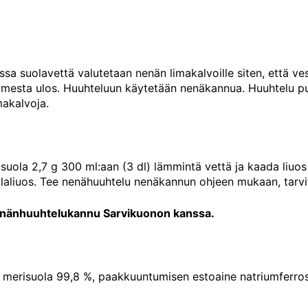
sa suolavettä valutetaan nenän limakalvoille siten, että ves
aimesta ulos. Huuhteluun käytetään nenäkannua. Huuhtelu pu
makalvoja.
 suola 2,7 g 300 ml:aan (3 dl) lämmintä vettä ja kaada liuo
laliuos. Tee nenähuuhtelu nenäkannun ohjeen mukaan, tarvit
nänhuuhtelukannu Sarvikuonon kanssa.
 merisuola 99,8 %, paakkuuntumisen estoaine natriumferro