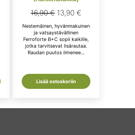
Alkuperäinen
Nykyinen
16,90
€
13,90
€
hinta
hinta
Nestemäinen, hyvänmakuinen
nen
kyinen
oli:
on:
ja vatsaystävällinen
nta
Ferroforte B+C sopii kaikille,
16,90 €.
13,90 €.
jotka tarvitsevat lisärautaa.
:
Raudan puutos ilmenee...
,99 €.
Lisää ostoskoriin