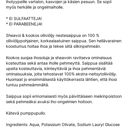
ihotyypeille vartalon, kasvojen ja käsien pesuun. Se sopii
myös herkälle ja ongelmaiholle.
* EI SULFAATTEJA!
* EI PARABEENEJA!
Sheavoi & kookos oliiviöljy nestesaippua on 100 %
oliiviöljypohjainen, korkealaatuinen saippua. Sen hellävarainen
koostumus hoitaa ihoa ja tekee siitä silkinpehmeän.
Kookos suojaa ihosoluja ja sheavoin ravitseva ominaisuus
kosteuttaa sekä antaa iholle pehmeyttä. Saippua sisältää
upeita kosteuttavia, kiinteyttäviä ja ihoa pehmentäviä
ominaisuuksia, joita tehostavat 100% ekstra-neitsytoliiviöljy.
Huomaat jo ensimmäisestä käyttökerrasta lähtien, että ihosi
tuntuu pehmeämmältä.
Saippua sopii erinomaisesti myös päivittäiseen meikinpoistoon
sekä pehmeäksi avuksi iho-ongelmien hoitoon.
Kätevä pumppupullo.
Ingredients: Aqua, Potassium Olivate, Sodium Lauryl Glucose