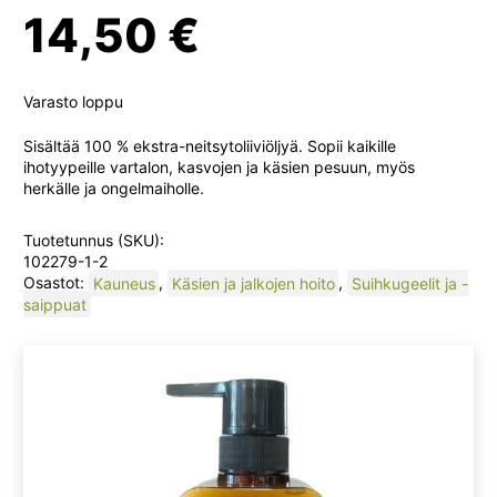
14,50
€
Varasto loppu
Sisältää 100 % ekstra-neitsytoliiviöljyä. Sopii kaikille
ihotyypeille vartalon, kasvojen ja käsien pesuun, myös
herkälle ja ongelmaiholle.
Tuotetunnus (SKU):
102279-1-2
Osastot:
Kauneus
,
Käsien ja jalkojen hoito
,
Suihkugeelit ja -
saippuat