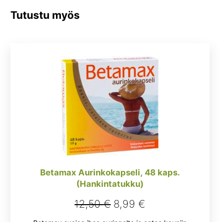
Tutustu myös
Betamax Aurinkokapseli, 48 kaps.
(Hankintatukku)
Alkuperäinen
Nykyinen
12,50
€
8,99
€
hinta
hinta