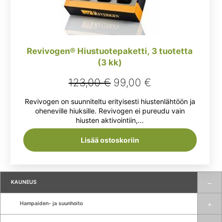
Revivogen® Hiustuotepaketti, 3 tuotetta
(3 kk)
Alkuperäinen
Nykyinen
123,00
€
99,00
€
hinta
hinta
Revivogen on suunniteltu erityisesti hiustenlähtöön ja
oli:
on:
oheneville hiuksille. Revivogen ei pureudu vain
hiusten aktivointiin,...
123,00 €.
99,00 €.
Lisää ostoskoriin
KAUNEUS
Hampaiden- ja suunhoito