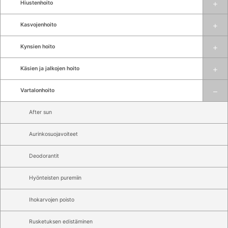
Hiustenhoito
Kasvojenhoito
Kynsien hoito
Käsien ja jalkojen hoito
Vartalonhoito
After sun
Aurinkosuojavoiteet
Deodorantit
Hyönteisten puremiin
Ihokarvojen poisto
Rusketuksen edistäminen