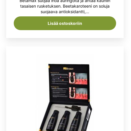
Betamax suojaa ihoa auringolta ja antaa kauniin
oli:
on:
tasaisen rusketuksen. Beetakaroteeni on soluja
suojaava antioksidantti,...
12,50 €.
8,99 €.
Lisää ostoskoriin