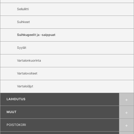
Selluliitti
Suihkeet
Suihkugeelit ja -saippuat
Syylät
Vartalonkuorinta
Vartalovoiteet
Vartaloöljyt
LAIHDUTUS
MUUT
POISTOKORI