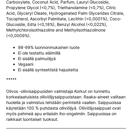
Carboxylate, Coconut Acid, Parfum, Lauryl Glucoside,
Propylene Glycol (<0,7%), Triethanolamine (<0,7%), Citric
Acid, Glyceryl Oleate, Hydrogenated Palm Glycerides Citrate,
Tocopherol, Ascorbyl Palmitate, Lecithin (<0,0001%), Coco-
Glucoside, Edta (<0,18%), Benzyl Alcohol (<0,022%),
Methylchloroisothiazoline and Methylisothiazolinone
(<0,0009%).
98-99% luonnonmukainen tuote
Ei ole testattu eläimillä
Ei sisällä palmuöljyä
Vegaani
Ei sisällä synteettistä hajustetta
*****
Olivos -oliivisaippuoiden valmistaja Korkut on tunnettu
korkealaatuisista oliiviöljysaippuoistaan. Raaka-aineet valitaan
huolella ja valmistus tehdään perinteitä vaalien. Saippuoissa
käytetään 100 % puhdasta oliiviöljyä. Oliiviöljysaippuat ovat
myös pehmeä apu erilaisiin iho-ongelmiin. Saippuoissa on
raikkaat luontaiset tuoksut.