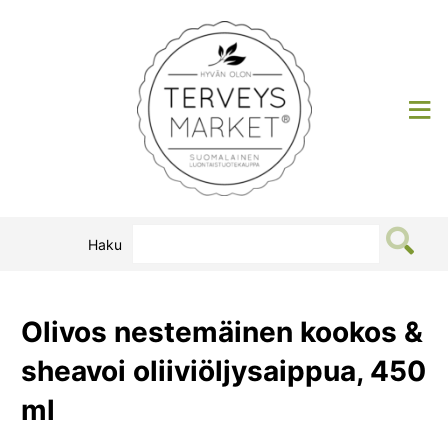
Siirry
sisältöön
Terveysmarket
Haku
Olivos nestemäinen kookos &
sheavoi oliiviöljysaippua, 450
ml