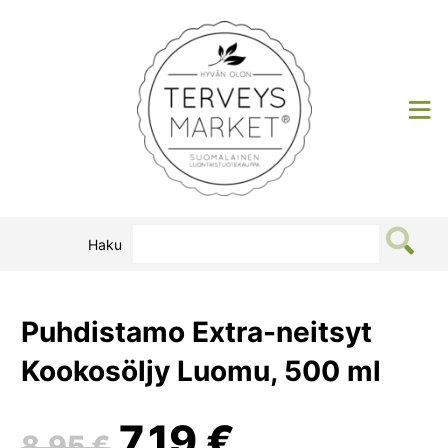
Siirry
sisältöön
Terveysmarket
Haku
Puhdistamo Extra-neitsyt
Kookosöljy Luomu, 500 ml
Alkuperäinen
Nykyinen
7,19
€
8,95
€