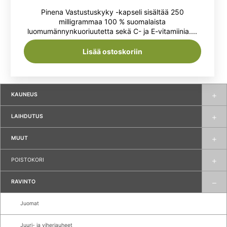
hinta
hinta
Pinena Vastustuskyky -kapseli sisältää 250
oli:
on:
milligrammaa 100 % suomalaista
luomumännynkuoriuutetta sekä C- ja E-vitamiinia....
49,90 €.
34,90 €.
Lisää ostoskoriin
KAUNEUS
LAIHDUTUS
MUUT
POISTOKORI
RAVINTO
Juomat
Juuri- ja viherjauheet