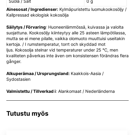
Suola / Salt
0 g
Ainesosat / Ingredienser:
Kylmäpuristettu luomukookosöljy /
Kallpressad ekologisk kokosölja
Säilytys / Förvaring
: Huoneenlämmössä, kuivassa ja valolta
suojattuna. Kookosöljy kiinteytyy alle 25 asteen lämpötilassa,
mutta se ei mene pilalle, vaikka olomuoto muuttuisi useitakin
kertoja. / I rumstemperatur, torrt och skyddad mot
ljus. Kokosolja stelnar vid temperaturer under 25 °C, men
kvaliteten påverkas inte även om konsistensen förändras flera
gånger.
Alkuperämaa / Ursprungsland:
Kaakkois-Aasia /
Sydostasien
Valmistettu / Tillverkad i
: Alankomaat / Nederländerna
Tutustu myös