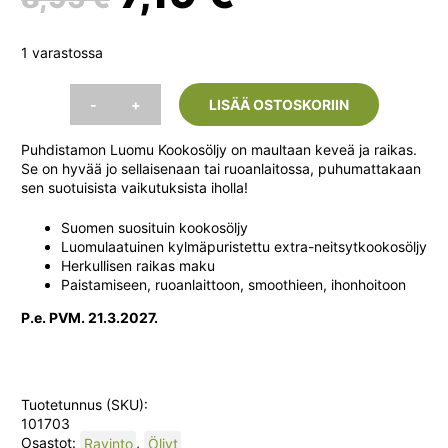
hinta
hinta
1 varastossa
oli:
on:
-
+
LISÄÄ OSTOSKORIIN
Puhdistamo
Extra-
8,95 €.
7,19 €.
Puhdistamon Luomu Kookosöljy on maultaan keveä ja raikas.
neitsyt
Se on hyvää jo sellaisenaan tai ruoanlaitossa, puhumattakaan
Kookosöljy
sen suotuisista vaikutuksista iholla!
Luomu,
500
ml
Suomen suosituin kookosöljy
määrä
Luomulaatuinen kylmäpuristettu extra-neitsytkookosöljy
Herkullisen raikas maku
Paistamiseen, ruoanlaittoon, smoothieen, ihonhoitoon
P.e. PVM. 21.3.2027.
Tuotetunnus (SKU):
101703
Osastot:
Ravinto
,
Öljyt