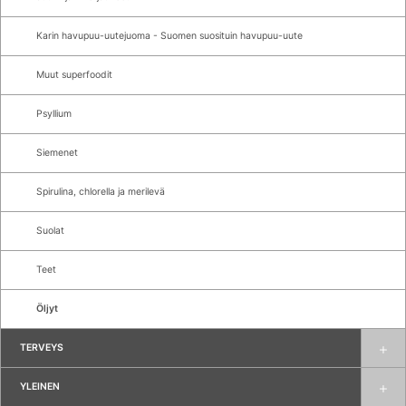
Karin havupuu-uutejuoma - Suomen suosituin havupuu-uute
Muut superfoodit
Psyllium
Siemenet
Spirulina, chlorella ja merilevä
Suolat
Teet
Öljyt
TERVEYS
YLEINEN