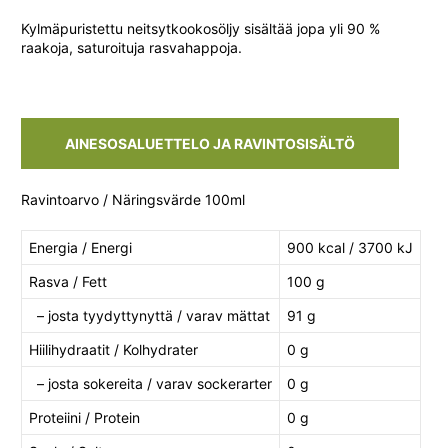
Kylmäpuristettu neitsytkookosöljy sisältää jopa yli 90 %
raakoja, saturoituja rasvahappoja.
AINESOSALUETTELO JA RAVINTOSISÄLTÖ
Ravintoarvo / Näringsvärde 100ml
Energia / Energi
900 kcal / 3700 kJ
Rasva / Fett
100 g
– josta tyydyttynyttä / varav mättat
91 g
Hiilihydraatit / Kolhydrater
0 g
– josta sokereita / varav sockerarter
0 g
Proteiini / Protein
0 g