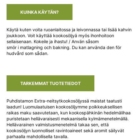
KUINKA KÄYTÄN?
Käytä kuten voita ruoanlaitossa ja leivonnassa tai lisää kahvin
joukkoon. Voit käyttää kookosöljyä myös ihonhoitoon
sellaisenaan. Kokeile ja ihastu! / Använ såsom
smör i matlagning och bakning. Du kan använda den för
hudvård som sådan.
TARKEMMAT TUOTETIEDOT
Puhdistamon Extra-neitsytkookosöljyssä maistat taatusti
laadun! Luomulaatuisen kookosöljymme poikkeuksellisen
raikas maku saavutetaan, kun kookospähkinän hedelmälihaa
puristetaan hellävaraisesti mekaanisella kylmämenetelmällä.
Hellävarainen valmistusmenetelmä takaa sen, että
kookosöljyn luonnolliset ravintoaineet sekä aromit säilyvät
parhaalla mahdollisella tavalla.