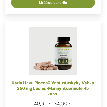
Lisää ostoskoriin
Karin Havu Pinena® Vastustuskyky Vahva
250 mg Luomu-Männynkuoriuute 45
kaps.
Alkuperäinen
Nykyinen
49,90
€
34,90
€