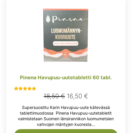
Pinena Havupuu-uutetabletti 60 tabl.
Alkuperäinen
Nykyinen
18,50
€
16,50
€
Arvostelu
tuotteesta:
hinta
hinta
Supersuosittu Karin Havupuu-uute kätevässä
5.00
/ 5
oli:
on:
tablettimuodossa Pinena Havupuu-uutetabletit
valmistetaan Suomen länsirannikon luomumetsien
18,50 €.
16,50 €.
vahvojen mäntyjen kuoresta...