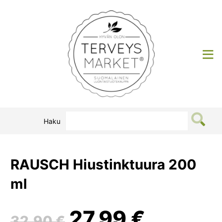
Siirry
sisältöön
Terveysmarket
Haku
RAUSCH Hiustinktuura 200
ml
Alkuperäinen
Nykyin
27,99
€
32,90
€