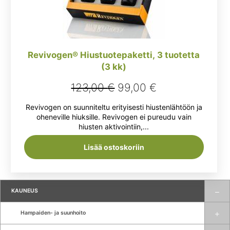
Revivogen® Hiustuotepaketti, 3 tuotetta
(3 kk)
Alkuperäinen
Nykyinen
123,00
€
99,00
€
hinta
hinta
Revivogen on suunniteltu erityisesti hiustenlähtöön ja
oli:
on:
oheneville hiuksille. Revivogen ei pureudu vain
hiusten aktivointiin,...
123,00 €.
99,00 €.
Lisää ostoskoriin
KAUNEUS
Hampaiden- ja suunhoito