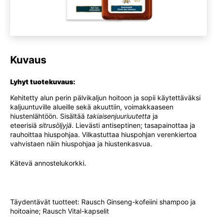
Kuvaus
Lyhyt tuotekuvaus:
Kehitetty alun perin pälvikaljun hoitoon ja sopii käytettäväksi
kaljuuntuville alueille sekä akuuttiin, voimakkaaseen
hiustenlähtöön. Sisältää
takiaisenjuuriuutetta
ja
eteerisiä
sitrusöljyjä
. Lievästi antiseptinen; tasapainottaa ja
rauhoittaa hiuspohjaa. Vilkastuttaa hiuspohjan verenkiertoa
vahvistaen näin hiuspohjaa ja hiustenkasvua.
Kätevä annostelukorkki.
Täydentävät tuotteet: Rausch Ginseng-kofeiini shampoo ja
hoitoaine; Rausch Vital-kapselit