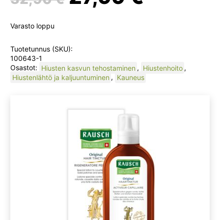
hinta
hinta
Varasto loppu
oli:
on:
Tuotetunnus (SKU):
100643-1
Osastot:
Hiusten kasvun tehostaminen
,
Hiustenhoito
,
32,90 €.
27,99 €
Hiustenlähtö ja kaljuuntuminen
,
Kauneus