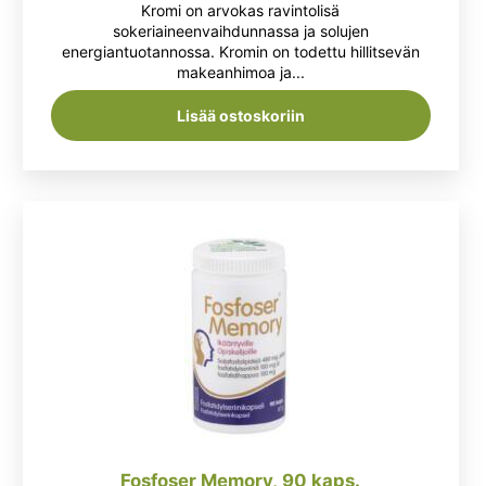
Kromi on arvokas ravintolisä
5.00
/ 5
oli:
on:
sokeriaineenvaihdunnassa ja solujen
energiantuotannossa. Kromin on todettu hillitsevän
8,95 €.
7,50 €.
makeanhimoa ja...
Lisää ostoskoriin
Fosfoser Memory, 90 kaps.