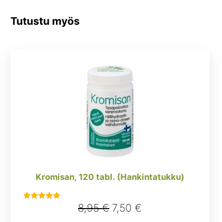
Tutustu myös
Kromisan, 120 tabl. (Hankintatukku)
Alkuperäinen
Nykyinen
8,95
€
7,50
€
Arvostelu
tuotteesta:
hinta
hinta