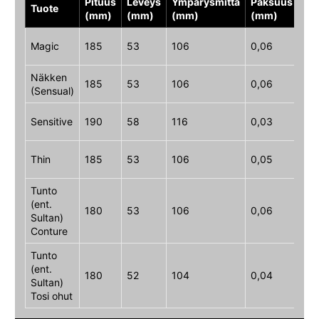
Pituus
Leveys
Ympärysmitta
Paksuus
Hal
Tuote
(mm)
(mm)
(mm)
(mm)
(m
Magic
185
53
106
0,06
33
Näkken
185
53
106
0,06
33
(Sensual)
Sensitive
190
58
116
0,03
36
Thin
185
53
106
0,05
33
Tunto
(ent.
180
53
106
0,06
–
Sultan)
Conture
Tunto
(ent.
180
52
104
0,04
–
Sultan)
Tosi ohut