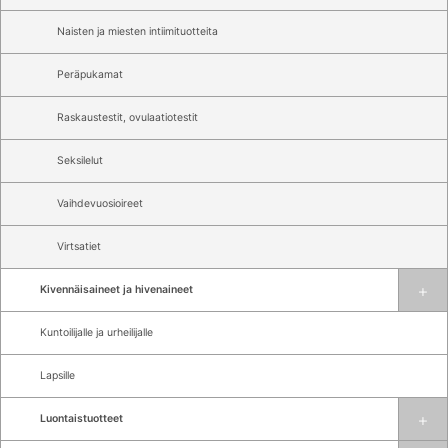
Naisten ja miesten intiimituotteita
Peräpukamat
Raskaustestit, ovulaatiotestit
Seksilelut
Vaihdevuosioireet
Virtsatiet
Kivennäisaineet ja hivenaineet
Kuntoilijalle ja urheilijalle
Lapsille
Luontaistuotteet