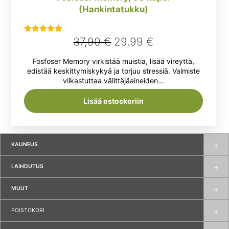
(Hankintatukku)
Alkuperäinen
Nykyinen
37,90
€
29,99
€
Arvostelu
tuotteesta:
hinta
hinta
Fosfoser Memory virkistää muistia, lisää vireyttä,
5.00
/ 5
oli:
on:
edistää keskittymiskykyä ja torjuu stressiä. Valmiste
vilkastuttaa välittäjäaineiden...
37,90 €.
29,99 €.
Lisää ostoskoriin
KAUNEUS
LAIHDUTUS
MUUT
POISTOKORI