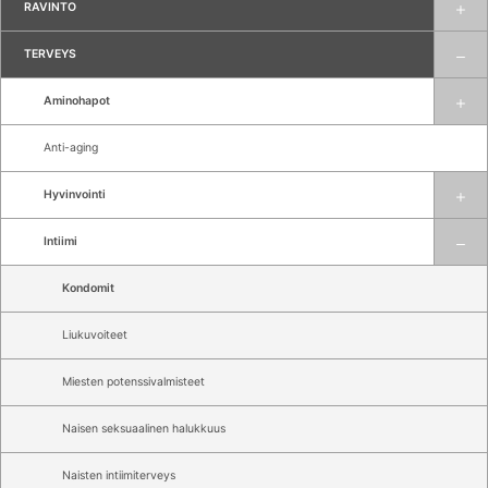
RAVINTO
TERVEYS
Aminohapot
Anti-aging
Hyvinvointi
Intiimi
Kondomit
Liukuvoiteet
Miesten potenssivalmisteet
Naisen seksuaalinen halukkuus
Naisten intiimiterveys