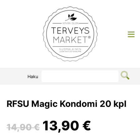
Siirry
sisältöön
Terveysmarket
Haku
RFSU Magic Kondomi 20 kpl
Alkuperäinen
Nykyin
13,90
€
14,90
€