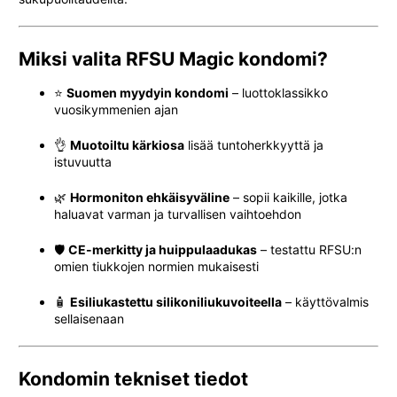
Miksi valita RFSU Magic kondomi?
⭐
Suomen myydyin kondomi
– luottoklassikko
vuosikymmenien ajan
👌
Muotoiltu kärkiosa
lisää tuntoherkkyyttä ja
istuvuutta
🌿
Hormoniton ehkäisyväline
– sopii kaikille, jotka
haluavat varman ja turvallisen vaihtoehdon
🛡️
CE-merkitty ja huippulaadukas
– testattu RFSU:n
omien tiukkojen normien mukaisesti
🧴
Esiliukastettu silikoniliukuvoiteella
– käyttövalmis
sellaisenaan
Kondomin tekniset tiedot