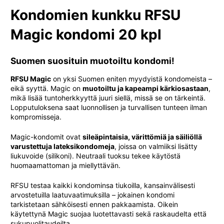
Kondomien kunkku RFSU
Magic kondomi 20 kpl
Suomen suosituin muotoiltu kondomi!
RFSU Magic
on yksi Suomen eniten myydyistä kondomeista –
eikä syyttä. Magic on
muotoiltu ja kapeampi kärkiosastaan
,
mikä lisää tuntoherkkyyttä juuri siellä, missä se on tärkeintä.
Lopputuloksena saat luonnollisen ja turvallisen tunteen ilman
kompromisseja.
Magic-kondomit ovat
sileäpintaisia, värittömiä ja säiliöllä
varustettuja lateksikondomeja
, joissa on valmiiksi lisätty
liukuvoide (silikoni). Neutraali tuoksu tekee käytöstä
huomaamattoman ja miellyttävän.
RFSU testaa kaikki kondominsa tiukoilla, kansainvälisesti
arvostetuilla laatuvaatimuksilla – jokainen kondomi
tarkistetaan sähköisesti ennen pakkaamista. Oikein
käytettynä Magic suojaa luotettavasti sekä raskaudelta että
sukupuolitaudeilta.