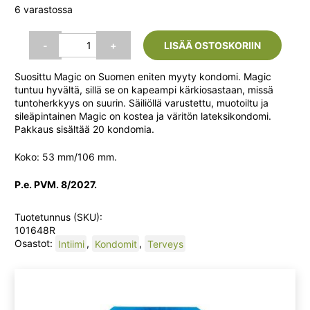
hinta
hinta
6 varastossa
oli:
on:
RFSU
-
+
LISÄÄ OSTOSKORIIN
Magic
Kondomi
14,90 €.
13,90 €
Suosittu Magic on Suomen eniten myyty kondomi. Magic
20
tuntuu hyvältä, sillä se on kapeampi kärkiosastaan, missä
kpl
tuntoherkkyys on suurin. Säiliöllä varustettu, muotoiltu ja
määrä
sileäpintainen Magic on kostea ja väritön lateksikondomi.
Pakkaus sisältää 20 kondomia.
Koko: 53 mm/106 mm.
P.e. PVM. 8/2027.
Tuotetunnus (SKU):
101648R
Osastot:
Intiimi
,
Kondomit
,
Terveys