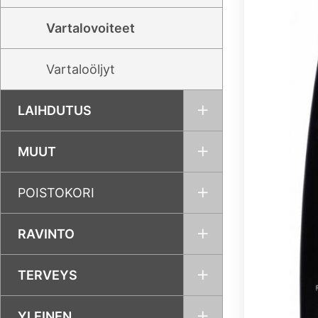
Vartalovoiteet
Vartaloöljyt
LAIHDUTUS
MUUT
POISTOKORI
RAVINTO
TERVEYS
YLEINEN