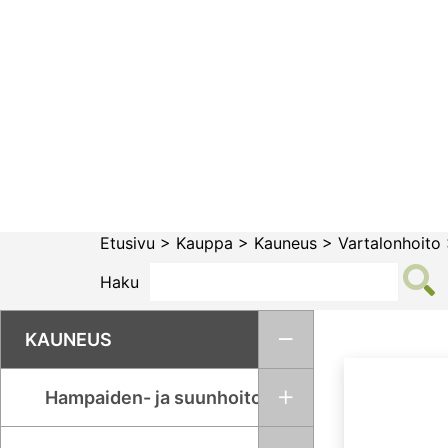
Siirry
sisältöön
Etusivu
>
Kauppa
>
Kauneus
>
Vartalonhoito
Haku
KAUNEUS
Hampaiden- ja suunhoito