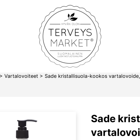
Terveysmarket
>
Vartalovoiteet
>
Sade kristallisuola-kookos vartalovoide
Sade kris
vartalovo