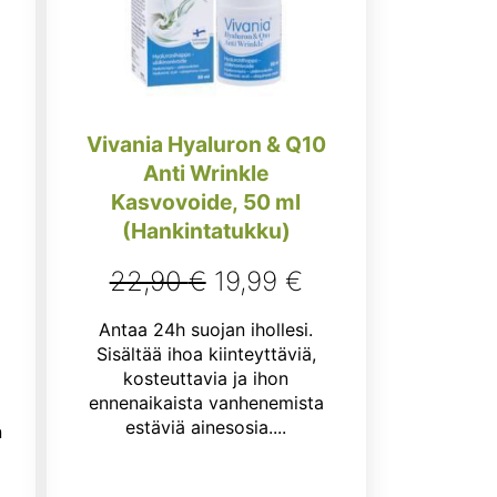
Vivania Hyaluron & Q10
Anti Wrinkle
Kasvovoide, 50 ml
(Hankintatukku)
Alkuperäinen
Nykyinen
22,90
€
19,99
€
inen
kyinen
hinta
hinta
Antaa 24h suojan ihollesi.
ta
oli:
on:
Sisältää ihoa kiinteyttäviä,
kosteuttavia ja ihon
22,90 €.
19,99 €.
ennenaikaista vanhenemista
9 €.
estäviä ainesosia....
n