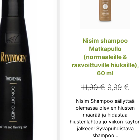
Nisim shampoo
Matkapullo
(normaaleille &
rasvoittuville hiuksille),
60 ml
Alkuperä
Ny
11,90
€
9,99
€
hinta
hin
Nisim Shampoo säilyttää
oli:
on:
olemassa olevien hiusten
määrää ja hidastaa
11,90 €.
9,9
hiustenlähtöä jo viikon käytö
jälkeen! Syväpuhdistava
shampoo...