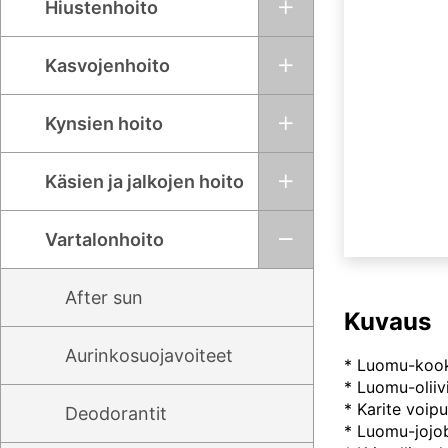
Hiustenhoito
Kasvojenhoito
Kynsien hoito
Käsien ja jalkojen hoito
Vartalonhoito
After sun
Kuvaus
Aurinkosuojavoiteet
* Luomu-kooko
* Luomu-oliiv
* Karite voip
Deodorantit
* Luomu-jojoba