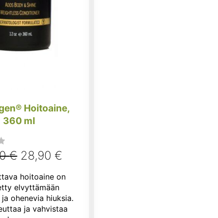
gen® Hoitoaine,
360 ml
Alkuperäinen
Nykyinen
50
€
28,90
€
hinta
hinta
tava hoitoaine on
oli:
on:
etty elvyttämään
 ja ohenevia hiuksia.
36,50 €.
28,90 €.
euttaa ja vahvistaa