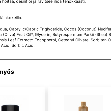
la hoitaa, desinfioi ja ravitsee ihoa tehokkaasti.
.
läinkokeilla.
Aqua, Caprylic/Capric Triglyceride, Cocos (Coconut) Nucifera
 (Olive) Fruit Oil*, Glycerin, Butyrospermum Parkii (Shea) 
sis Leaf Extract*, Tocopherol, Cetearyl Olivate, Sorbitan O
 Acid, Sorbic Acid.
 myös