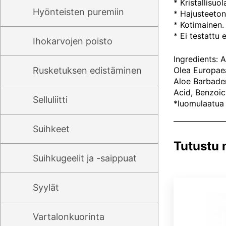
* Kristallisuo
Hyönteisten puremiin
* Hajusteeton
* Kotimainen.
* Ei testattu e
Ihokarvojen poisto
Ingredients: 
Rusketuksen edistäminen
Olea Europaea
Aloe Barbaden
Acid, Benzoic
Selluliitti
*luomulaatua
Suihkeet
Tutustu
Suihkugeelit ja -saippuat
Syylät
Vartalonkuorinta