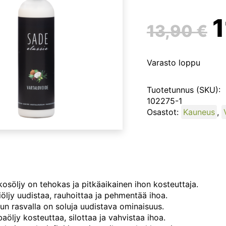
A
13,90
€
h
Varasto loppu
o
Tuotetunnus (SKU):
102275-1
Osastot:
Kauneus
,
1
söljy on tehokas ja pitkäaikainen ihon kosteuttaja.
iöljy uudistaa, rauhoittaa ja pehmentää ihoa.
uun rasvalla on soluja uudistava ominaisuus.
öljy kosteuttaa, silottaa ja vahvistaa ihoa.