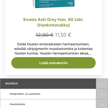
Evonia Anti Grey Hair, 60 tabl.
(Hankintatukku)
Alkuperäinen
Nykyinen
12,90
€
11,50
€
hinta
hinta
Estää hiusten ennenaikaisen harmaantumisen,
oli:
on:
edistää väripigmentin muodostumista ja kohentaa
hiusten kuntoa. Hiusten harmaantuminen alkaa,...
12,90 €.
11,50 €.
Lisää ostoskoriin
KAUNEUS
Hampaiden- ja suunhoito
Hiustenhoito