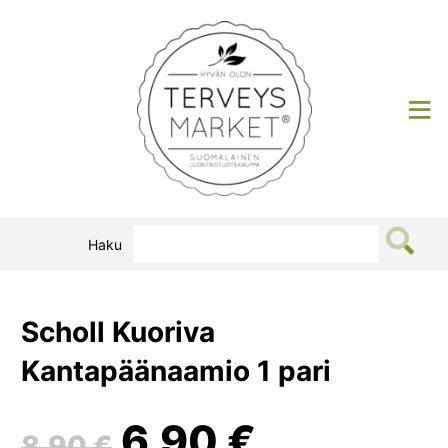
Siirry
sisältöön
Terveysmarket
Haku
Scholl Kuoriva
Kantapäänaamio 1 pari
Alkuperäinen
Nykyine
6,90
€
8,90
€