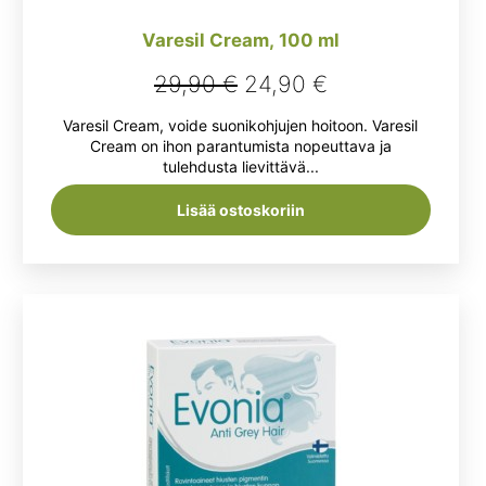
Varesil Cream, 100 ml
Alkuperäinen
Nykyinen
29,90
€
24,90
€
hinta
hinta
Varesil Cream, voide suonikohjujen hoitoon. Varesil
oli:
on:
Cream on ihon parantumista nopeuttava ja
tulehdusta lievittävä...
29,90 €.
24,90 €.
Lisää ostoskoriin