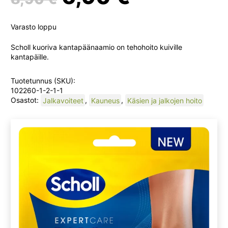
hinta
hinta
Varasto loppu
oli:
on:
Scholl kuoriva kantapäänaamio on tehohoito kuiville
kantapäille.
8,90 €.
6,90 €.
Tuotetunnus (SKU):
102260-1-2-1-1
Osastot:
Jalkavoiteet
,
Kauneus
,
Käsien ja jalkojen hoito