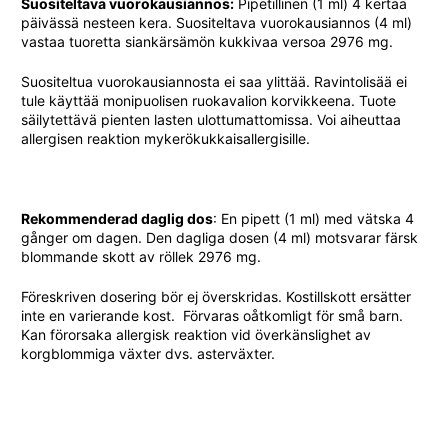
Suositeltava vuorokausiannos:
Pipetillinen (1 ml) 4 kertaa
päivässä nesteen kera. Suositeltava vuorokausiannos (4 ml)
vastaa tuoretta siankärsämön kukkivaa versoa 2976 mg.
Suositeltua vuorokausiannosta ei saa ylittää. Ravintolisää ei
tule käyttää monipuolisen ruokavalion korvikkeena. Tuote
säilytettävä pienten lasten ulottumattomissa. Voi aiheuttaa
allergisen reaktion mykerökukkaisallergisille.
Rekommenderad daglig dos
: En pipett (1 ml) med vätska 4
gånger om dagen. Den dagliga dosen (4 ml) motsvarar färsk
blommande skott av röllek 2976 mg.
Föreskriven dosering bör ej överskridas. Kostillskott ersätter
inte en varierande kost. Förvaras oåtkomligt för små barn.
Kan förorsaka allergisk reaktion vid överkänslighet av
korgblommiga växter dvs. asterväxter.