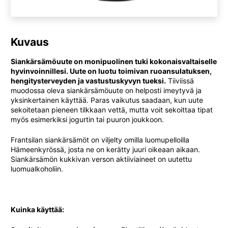
Kuvaus
Siankärsämöuute on monipuolinen tuki kokonaisvaltaiselle
hyvinvoinnillesi. Uute on luotu toimivan ruoansulatuksen,
hengitysterveyden ja vastustuskyvyn tueksi.
Tiiviissä
muodossa oleva siankärsämöuute on helposti imeytyvä ja
yksinkertainen käyttää. Paras vaikutus saadaan, kun uute
sekoitetaan pieneen tilkkaan vettä, mutta voit sekoittaa tipat
myös esimerkiksi jogurtin tai puuron joukkoon.
Frantsilan siankärsämöt on viljelty omilla luomupelloilla
Hämeenkyrössä, josta ne on kerätty juuri oikeaan aikaan.
Siankärsämön kukkivan verson aktiiviaineet on uutettu
luomualkoholiin.
Kuinka käyttää: