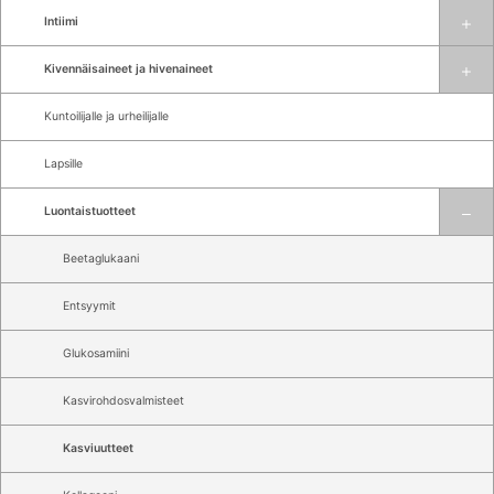
Intiimi
Kivennäisaineet ja hivenaineet
Kuntoilijalle ja urheilijalle
Lapsille
Luontaistuotteet
Beetaglukaani
Entsyymit
Glukosamiini
Kasvirohdosvalmisteet
Kasviuutteet