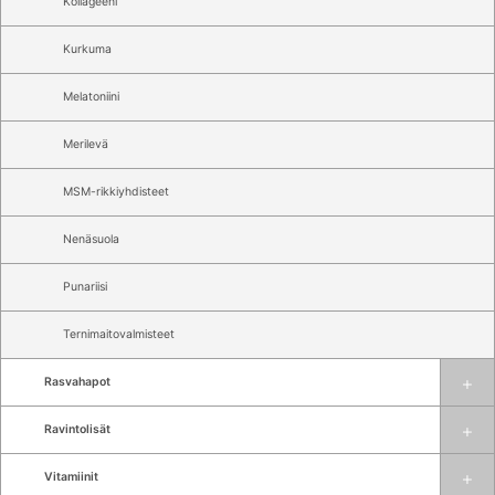
Kollageeni
Kurkuma
Melatoniini
Merilevä
MSM-rikkiyhdisteet
Nenäsuola
Punariisi
Ternimaitovalmisteet
Rasvahapot
Ravintolisät
Vitamiinit