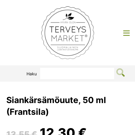
Siirry
sisältöön
Terveysmarket
Haku
Siankärsämöuute, 50 ml
(Frantsila)
Alkuperäinen
Nykyin
12,30
€
13,55
€