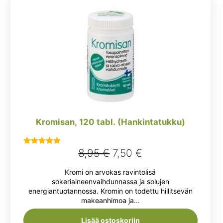
Kromisan, 120 tabl. (Hankintatukku)
Alkuperäinen
Nykyinen
8,95
€
7,50
€
Arvostelu
tuotteesta:
hinta
hinta
Kromi on arvokas ravintolisä
5.00
/ 5
oli:
on:
sokeriaineenvaihdunnassa ja solujen
energiantuotannossa. Kromin on todettu hillitsevän
8,95 €.
7,50 €.
makeanhimoa ja...
Lisää ostoskoriin