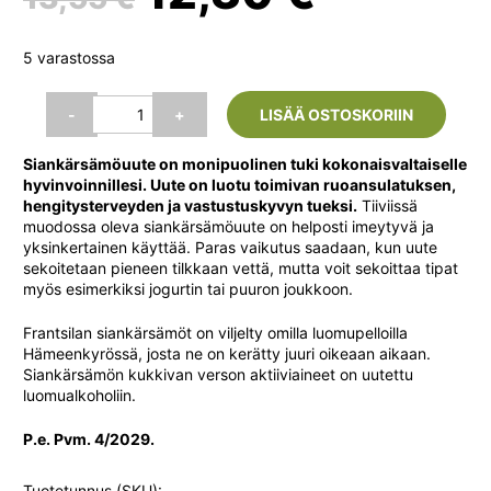
hinta
hinta
5 varastossa
oli:
on:
Siankärsämöuute,
-
+
LISÄÄ OSTOSKORIIN
50
ml
13,55 €.
12,30 €
Siankärsämöuute on monipuolinen tuki kokonaisvaltaiselle
(Frantsila)
hyvinvoinnillesi. Uute on luotu toimivan ruoansulatuksen,
määrä
hengitysterveyden ja vastustuskyvyn tueksi.
Tiiviissä
muodossa oleva siankärsämöuute on helposti imeytyvä ja
yksinkertainen käyttää. Paras vaikutus saadaan, kun uute
sekoitetaan pieneen tilkkaan vettä, mutta voit sekoittaa tipat
myös esimerkiksi jogurtin tai puuron joukkoon.
Frantsilan siankärsämöt on viljelty omilla luomupelloilla
Hämeenkyrössä, josta ne on kerätty juuri oikeaan aikaan.
Siankärsämön kukkivan verson aktiiviaineet on uutettu
luomualkoholiin.
P.e. Pvm. 4/2029.
Tuotetunnus (SKU):