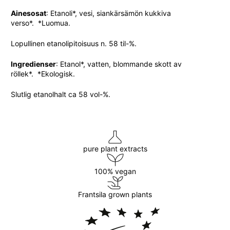
Ainesosat
: Etanoli*, vesi, siankärsämön kukkiva
verso*. *Luomua.
Lopullinen etanolipitoisuus n. 58 til-%.
Ingredienser
: Etanol*, vatten, blommande skott av
röllek*. *Ekologisk.
Slutlig etanolhalt ca 58 vol-%.
pure plant extracts
100% vegan
Frantsila grown plants