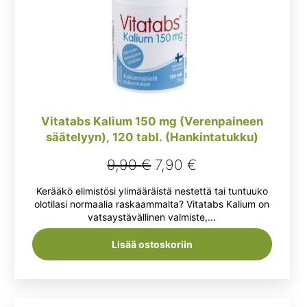
Vitatabs Kalium 150 mg (Verenpaineen
säätelyyn), 120 tabl. (Hankintatukku)
Alkuperäinen
Nykyinen
9,90
€
7,90
€
hinta
hinta
Kerääkö elimistösi ylimääräistä nestettä tai tuntuuko
oli:
on:
olotilasi normaalia raskaammalta? Vitatabs Kalium on
vatsaystävällinen valmiste,...
9,90 €.
7,90 €.
Lisää ostoskoriin