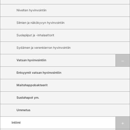
Nivelten hyvinvointiin
Silmien ja näkökyvyn hyvinvointiin
Suolapiiput ja -inhalaattorit
Sydämen ja verenkierron hyvinvointiin
Vatsan hyvinvointiin
Entsyymit vatsan hyvinvointiin
Maitohappobakteerit
Suolahapot ym.
Ummetus
Intiimi