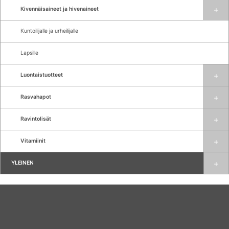
Kivennäisaineet ja hivenaineet
Kuntoilijalle ja urheilijalle
Lapsille
Luontaistuotteet
Rasvahapot
Ravintolisät
Vitamiinit
YLEINEN