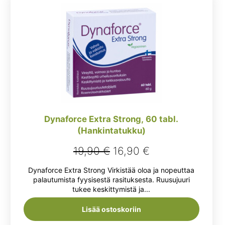
Dynaforce Extra Strong, 60 tabl.
(Hankintatukku)
Alkuperäinen
Nykyinen
19,90
€
16,90
€
hinta
hinta
Dynaforce Extra Strong Virkistää oloa ja nopeuttaa
oli:
on:
palautumista fyysisestä rasituksesta. Ruusujuuri
tukee keskittymistä ja...
19,90 €.
16,90 €.
Lisää ostoskoriin