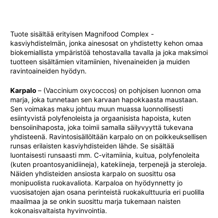
Tuote sisältää erityisen Magnifood Complex -
kasviyhdistelmän, jonka ainesosat on yhdistetty kehon omaa
biokemiallista ympäristöä tehostavalla tavalla ja joka maksimoi
tuotteen sisältämien vitamiinien, hivenaineiden ja muiden
ravintoaineiden hyödyn.
Karpalo
– (Vaccinium oxycoccos) on pohjoisen luonnon oma
marja, joka tunnetaan sen karvaan hapokkaasta maustaan.
Sen voimakas maku johtuu muun muassa luonnollisesti
esiintyvistä polyfenoleista ja orgaanisista hapoista, kuten
bensoiinihaposta, joka toimii samalla säilyvyyttä tukevana
yhdisteenä. Ravintosisällöltään karpalo on on poikkeuksellisen
runsas erilaisten kasviyhdisteiden lähde. Se sisältää
luontaisesti runsaasti mm. C-vitamiinia, kuitua, polyfenoleita
(kuten proantosyanidiineja), katekiineja, terpenejä ja steroleja.
Näiden yhdisteiden ansiosta karpalo on suosittu osa
monipuolista ruokavaliota. Karpaloa on hyödynnetty jo
vuosisatojen ajan osana perinteistä ruokakulttuuria eri puolilla
maailmaa ja se onkin suosittu marja tukemaan naisten
kokonaisvaltaista hyvinvointia.