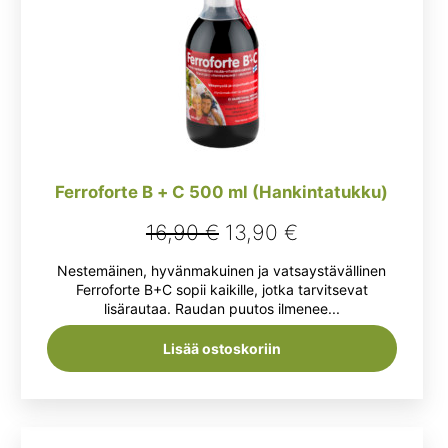
Ferroforte B + C 500 ml (Hankintatukku)
Alkuperäinen
Nykyinen
16,90
€
13,90
€
hinta
hinta
Nestemäinen, hyvänmakuinen ja vatsaystävällinen
oli:
on:
Ferroforte B+C sopii kaikille, jotka tarvitsevat
lisärautaa. Raudan puutos ilmenee...
16,90 €.
13,90 €.
Lisää ostoskoriin