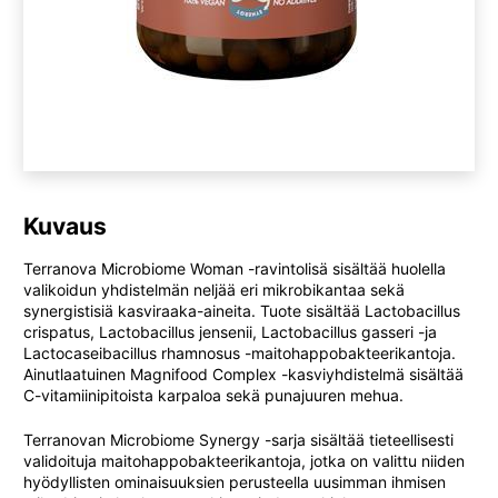
Kuvaus
Terranova Microbiome Woman -ravintolisä sisältää huolella
valikoidun yhdistelmän neljää eri mikrobikantaa sekä
synergistisiä kasviraaka-aineita. Tuote sisältää Lactobacillus
crispatus, Lactobacillus jensenii, Lactobacillus gasseri -ja
Lactocaseibacillus rhamnosus -maitohappobakteerikantoja.
Ainutlaatuinen Magnifood Complex -kasviyhdistelmä sisältää
C-vitamiinipitoista karpaloa sekä punajuuren mehua.
Terranovan Microbiome Synergy -sarja sisältää tieteellisesti
validoituja maitohappobakteerikantoja, jotka on valittu niiden
hyödyllisten ominaisuuksien perusteella uusimman ihmisen