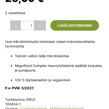
2 varastossa
Terranova
-
+
LISÄÄ OSTOSKORIIN
Microbiome
Woman,
50
Uusi mikrobiomituote tukemaan naisen kokonaisvaltaista
kaps
hyvinvointia
määrä
Tarkoin valitut neljä mikrobikantaa
Magnifood Complex-kasviyhdistelmä sisältää karpaloa
ja punajuurta
100 % täyteaineeton ja vegaaninen
P.e. PVM. 5/2027.
Tuotetunnus (SKU):
100434-1
Osastot:
Luontaistuotteet
,
Maitohappobakteerit
,