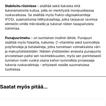
Stabiloitu riisinlese
– sisältää sekä liukoista että
liukenematonta kuitua, joilla on merkitystä monipuolisessa
ruokavaliossa. Se sisältää myös frukto-oligosakkarideja
(FOS), sulamattomia hiilihydraatteja, jotka tarjoavat ravintoa
elimistön omille mikrobeille ja tukevat niiden tasapainoista
toimintaa.
Punajuurimehu
– on luontainen inuliinin lähde. Punajuuri
sisältää myös folaattia, kaliumia, C-vitamiinia sekä luonnollisia
polyfenoleja ja betalaiineja, jotka tunnetaan voimakkaista väri-
ja makuyhdisteistään. Näiden yhdisteiden ansiosta punajuurta
arvostetaan paitsi sen ravinteikkuuden, myös sen perinteisesti
tunnetun roolin vuoksi osana kehon luonnollisia prosesseja
tukevia ruokavalintoja – erityisesti naisille suunnatuissa
tuotteissa.
Saatat myös pitää...