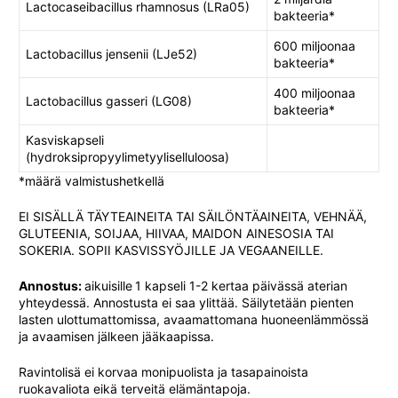
Lactocaseibacillus rhamnosus (LRa05)
bakteeria*
600 miljoonaa
Lactobacillus jensenii (LJe52)
bakteeria*
400 miljoonaa
Lactobacillus gasseri (LG08)
bakteeria*
Kasviskapseli
(hydroksipropyylimetyyliselluloosa)
*määrä valmistushetkellä
EI SISÄLLÄ TÄYTEAINEITA TAI SÄILÖNTÄAINEITA, VEHNÄÄ,
GLUTEENIA, SOIJAA, HIIVAA, MAIDON AINESOSIA TAI
SOKERIA. SOPII KASVISSYÖJILLE JA VEGAANEILLE.
Annostus:
aikuisille
1 kapseli 1-2 kertaa päivässä aterian
yhteydessä. Annostusta ei saa ylittää. Säilytetään pienten
lasten ulottumattomissa, avaamattomana huoneenlämmössä
ja avaamisen jälkeen jääkaapissa.
Ravintolisä ei korvaa monipuolista ja tasapainoista
ruokavaliota eikä terveitä elämäntapoja.