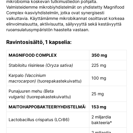
mikrobiomia koskevan tutkimustiedon pohjalta.
Valmisteidemme mikrobiyhdistelmät on yhdistetty Magnifood
Complex-kasviyhdistelmiin, jotka ovat synergisesti
vaikuttavia. Käyttämämme mikrobikannat osoittavat korkeaa
elinvoimaisuutta, aktiivisuutta, säilyvyyttä sekä kestävyyttä
ruoansulatusympäristön haasteita vastaan.
Ravintosisältö, 1 kapselia:
MAGNIFOOD COMPLEX
350 mg
Stabiloitu riisinlese
(Oryza sativa)
225 mg
Karpalo
(Vaccinium
100 mg
macrocarpon)
(tuorepakastekuivattu)
Punajuuren mehu
(Beta
25 mg
vulgaris)
(tuorepakastekuivattu)
MAITOHAPPOBAKTEERIYHDISTELMÄ:
153 mg
2 miljardia
Lactobacillus crispatus (LCr86)
bakteeria*
2 miljardia