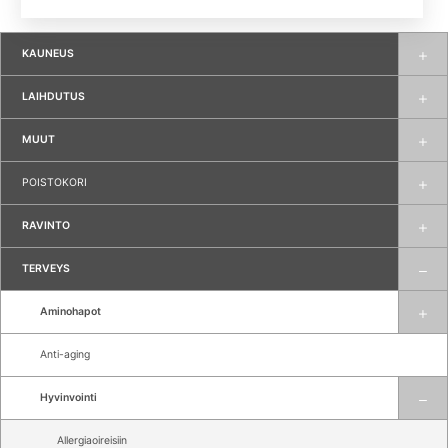
KAUNEUS
LAIHDUTUS
MUUT
POISTOKORI
RAVINTO
TERVEYS
Aminohapot
Anti-aging
Hyvinvointi
Allergiaoireisiin