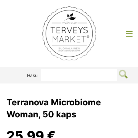
Siirry
sisältöön
Terveysmarket
Haku
Terranova Microbiome
Woman, 50 kaps
25,99
€