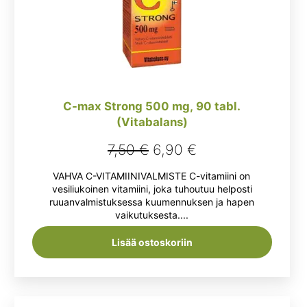
C-max Strong 500 mg, 90 tabl.
(Vitabalans)
Alkuperäinen
Nykyinen
7,50
€
6,90
€
hinta
hinta
VAHVA C-VITAMIINIVALMISTE C-vitamiini on
oli:
on:
vesiliukoinen vitamiini, joka tuhoutuu helposti
ruuanvalmistuksessa kuumennuksen ja hapen
7,50 €.
6,90 €.
vaikutuksesta....
Lisää ostoskoriin