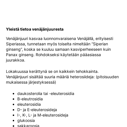
Yleistä tietoa venäjänjuuresta
Venäjänjuuri kasvaa luonnonvaraisena Venäjällä, erityisesti
Siperiassa, tunnetaan myös toiselta nimeltään “Siperian
ginseng”, koska se kuuluu samaan kasviperheeseen kuin
Panax ginseng. Rohdokseksi käytetään pääasiassa
juurakkoa.
Lokakuussa kerättynä se on kaikkein tehokkainta.
Venäjänjuuri sisältää suuria määriä heterosiideja: (pitoisuuden
mukaisessa järjestyksessä)
daukosterolia tai -eleuterosidia
B-eleutrosidia
eleuterosidia
D- ja E-eleuterosideja
I-, K-, L- ja M-eleuterosideja
glukoosia
sakkaroosia