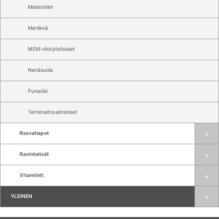
Melatoniini
Merilevä
MSM-rikkiyhdisteet
Nenäsuola
Punariisi
Ternimaitovalmisteet
Rasvahapot
Ravintolisät
Vitamiinit
YLEINEN