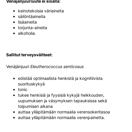
Venäjänjuuriuute ei sisällä:
keinotekoisia väriaineita
säilöntäaineita
lisäaineita
torjunta-aineita
alkoholia.
Sallitut terveysväitteet:
Venäjänjuuri
Eleutherococcus senticosus
edistää optimaalista henkistä ja kognitiivista
suorituskykyä
tonic
tukee henkisiä ja fyysisiä kykyjä heikkouden,
uupumuksen ja väsymyksen tapauksissa sekä
toipumisen aikana
auttaa ylläpitämään normaalia verensokeritasoa
auttaa ylläpitämään normaalia verenpainetta.