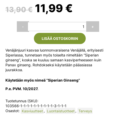
Alkuperäinen
Nykyin
11,99
€
13,90
€
hinta
hinta
Venäjänjuuriuute
-
+
Eleuterococo
oli:
on:
Siperian
LISÄÄ OSTOSKORIIN
Ginseng
XXI
13,90 €.
11,99 €.
50
Venäjänjuuri kasvaa luonnonvaraisena Venäjällä, erityisesti
ml
Siperiassa, tunnetaan myös toiselta nimeltään “Siperian
määrä
ginseng”, koska se kuuluu samaan kasviperheeseen kuin
Panax ginseng. Rohdokseksi käytetään pääasiassa
juurakkoa.
Käytetään myös nimeä ”Siperian Ginseng”
P.e. PVM. 10/2027.
Tuotetunnus (SKU):
103566-1-1-1-1-1-1-1-1-1-1-3-1-1-1
Osastot:
Kasviuutteet
,
Luontaistuotteet
,
Terveys