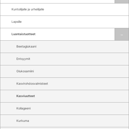
Kuntoilijalle ja urheilijalle
Lapsille
Luontaistuotteet
Beetaglukaani
Entsyymit
Glukosamiini
Kasvirohdosvalmisteet
Kasviuutteet
Kollageeni
Kurkuma