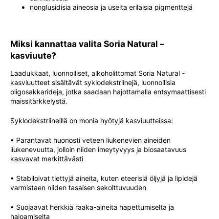
nonglusidisia aineosia ja useita erilaisia pigmenttejä
Miksi kannattaa valita Soria Natural –
kasviuute?
Laadukkaat, luonnolliset, alkoholittomat Soria Natural -
kasviuutteet sisältävät syklodekstriinejä, luonnollisia
oligosakkarideja, jotka saadaan hajottamalla entsymaattisesti
maissitärkkelystä.
Syklodekstriineillä on monia hyötyjä kasviuutteissa:
• Parantavat huonosti veteen liukenevien aineiden
liukenevuutta, jolloin niiden imeytyvyys ja biosaatavuus
kasvavat merkittävästi
• Stabiloivat tiettyjä aineita, kuten eteerisiä öljyjä ja lipidejä
varmistaen niiden tasaisen sekoittuvuuden
• Suojaavat herkkiä raaka-aineita hapettumiselta ja
hajoamiselta