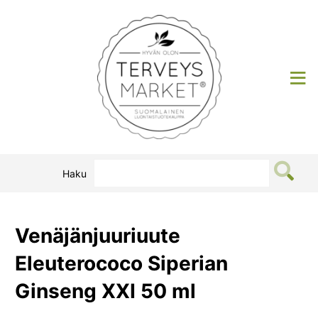
Siirry
sisältöön
Terveysmarket
Haku
Venäjänjuuriuute
Eleuterococo Siperian
Ginseng XXI 50 ml