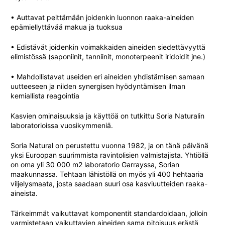
• Auttavat peittämään joidenkin luonnon raaka-aineiden
epämiellyttävää makua ja tuoksua
• Edistävät joidenkin voimakkaiden aineiden siedettävyyttä
elimistössä (saponiinit, tanniinit, monoterpeenit iridoidit jne.)
• Mahdollistavat useiden eri aineiden yhdistämisen samaan
uutteeseen ja niiden synergisen hyödyntämisen ilman
kemiallista reagointia
Kasvien ominaisuuksia ja käyttöä on tutkittu Soria Naturalin
laboratorioissa vuosikymmeniä.
Soria Natural on perustettu vuonna 1982, ja on tänä päivänä
yksi Euroopan suurimmista ravintolisien valmistajista. Yhtiöllä
on oma yli 30 000 m2 laboratorio Garrayssa, Sorian
maakunnassa. Tehtaan lähistöllä on myös yli 400 hehtaaria
viljelysmaata, josta saadaan suuri osa kasviuutteiden raaka-
aineista.
Tärkeimmät vaikuttavat komponentit standardoidaan, jolloin
varmistetaan vaikuttavien aineiden sama pitoisuus erästä