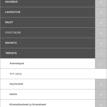
KAUNEUS
LAIHDUTUS
MUUT
POISTOKORI
RAVINTO
TERVEYS
Aminohapot
Anti-aging
Hyvinvointi
Intiimi
Kivennäisaineet ja hivenaineet