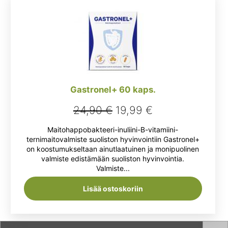
Gastronel+ 60 kaps.
Alkuperäinen
Nykyinen
24,90
€
19,99
€
hinta
hinta
Maitohappobakteeri-inuliini-B-vitamiini-
oli:
on:
ternimaitovalmiste suoliston hyvinvointiin Gastronel+
on koostumukseltaan ainutlaatuinen ja monipuolinen
24,90 €.
19,99 €.
valmiste edistämään suoliston hyvinvointia.
Valmiste...
Lisää ostoskoriin