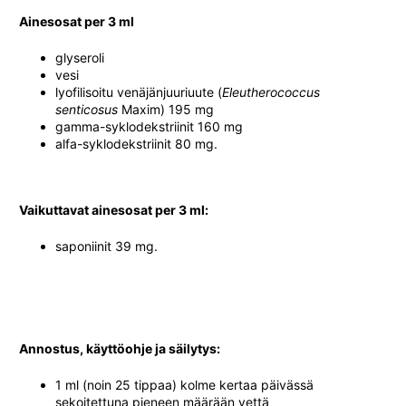
Ainesosat per 3 ml
glyseroli
vesi
lyofilisoitu venäjänjuuriuute (
Eleutherococcus
senticosus
Maxim) 195 mg
gamma-syklodekstriinit 160 mg
alfa-syklodekstriinit 80 mg.
Vaikuttavat ainesosat per 3 ml:
saponiinit 39 mg.
Annostus, käyttöohje ja säilytys:
1 ml (noin 25 tippaa) kolme kertaa päivässä
sekoitettuna pieneen määrään vettä