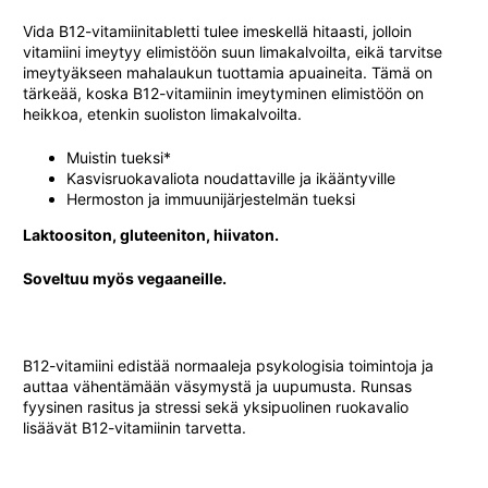
Vida B12-vitamiinitabletti tulee imeskellä hitaasti, jolloin
vitamiini imeytyy elimistöön suun limakalvoilta, eikä tarvitse
imeytyäkseen mahalaukun tuottamia apuaineita. Tämä on
tärkeää, koska B12-vitamiinin imeytyminen elimistöön on
heikkoa, etenkin suoliston limakalvoilta.
Muistin tueksi*
Kasvisruokavaliota noudattaville ja ikääntyville
Hermoston ja immuunijärjestelmän tueksi
Laktoositon, gluteeniton, hiivaton.
Soveltuu myös vegaaneille.
B12-vitamiini edistää normaaleja psykologisia toimintoja ja
auttaa vähentämään väsymystä ja uupumusta. Runsas
fyysinen rasitus ja stressi sekä yksipuolinen ruokavalio
lisäävät B12-vitamiinin tarvetta.