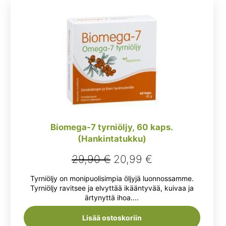
Biomega-7 tyrniöljy, 60 kaps.
(Hankintatukku)
Alkuperäinen
Nykyinen
29,90
€
20,99
€
hinta
hinta
Tyrniöljy on monipuolisimpia öljyjä luonnossamme.
oli:
on:
Tyrniöljy ravitsee ja elvyttää ikääntyvää, kuivaa ja
ärtynyttä ihoa....
29,90 €.
20,99 €.
Lisää ostoskoriin