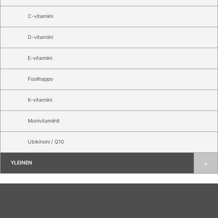
C-vitamiini
D-vitamiini
E-vitamiini
Foolihappo
K-vitamiini
Monivitamiinit
Ubikinoni / Q10
YLEINEN