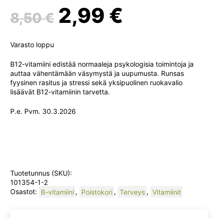
Alkuperäinen
Nykyine
2,99
€
8,50
€
hinta
hinta
Varasto loppu
oli:
on:
B12-vitamiini edistää normaaleja psykologisia toimintoja ja
auttaa vähentämään väsymystä ja uupumusta. Runsas
fyysinen rasitus ja stressi sekä yksipuolinen ruokavalio
8,50 €.
2,99 €.
lisäävät B12-vitamiinin tarvetta.
P.e. Pvm. 30.3.2026
Tuotetunnus (SKU):
101354-1-2
Osastot:
B-vitamiini
,
Poistokori
,
Terveys
,
Vitamiinit