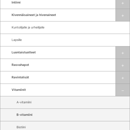
Intiimi
Kivennäisaineet ja hivenaineet
Kuntoilijalle ja urheilijalle
Lapsille
Luontaistuotteet
Rasvahapot
Ravintolisät
Vitamiinit
A-vitamiini
B-vitamiini
Biotiini