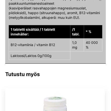
paakkuuntumisenestoaineet
(kasviperäiset rasvahappojen magnesiumsuolat,
piidioksidi), happo (sitruunahappo), aromit, B12-vitamiini
(metyylikobalamiini, alkuperä: muu kuin EU).
1 tabletti sisältää / 1 tablett
/1
* %
innehåller:
tabl.
1,0
40 000
B12-vitamiinia / vitamin B12
mg
%
Laktoosi/Laktos 0g/100g
Tutustu myös