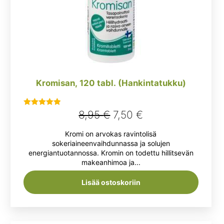
Kromisan, 120 tabl. (Hankintatukku)
Alkuperäinen
Nykyinen
8,95
€
7,50
€
Arvostelu
tuotteesta:
hinta
hinta
Kromi on arvokas ravintolisä
5.00
/ 5
oli:
on:
sokeriaineenvaihdunnassa ja solujen
energiantuotannossa. Kromin on todettu hillitsevän
8,95 €.
7,50 €.
makeanhimoa ja...
Lisää ostoskoriin