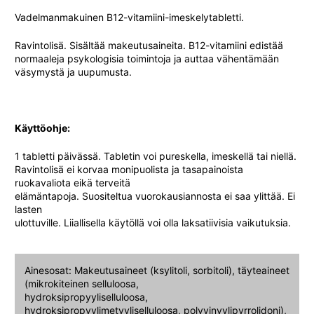
Vadelmanmakuinen B12-vitamiini-imeskelytabletti.
Ravintolisä. Sisältää makeutusaineita. B12-vitamiini edistää
normaaleja psykologisia toimintoja ja auttaa vähentämään
väsymystä ja uupumusta.
Käyttöohje:
1 tabletti päivässä. Tabletin voi pureskella, imeskellä tai niellä.
Ravintolisä ei korvaa monipuolista ja tasapainoista
ruokavaliota eikä terveitä
elämäntapoja. Suositeltua vuorokausiannosta ei saa ylittää. Ei
lasten
ulottuville. Liiallisella käytöllä voi olla laksatiivisia vaikutuksia.
Ainesosat: Makeutusaineet (ksylitoli, sorbitoli), täyteaineet
(mikrokiteinen selluloosa,
hydroksipropyyliselluloosa,
hydroksipropyylimetyyliselluloosa, polyvinyylipyrrolidoni),