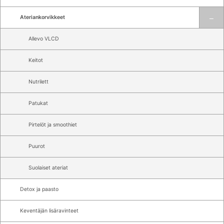
Ateriankorvikkeet
Allevo VLCD
Keitot
Nutrilett
Patukat
Pirtelöt ja smoothiet
Puurot
Suolaiset ateriat
Detox ja paasto
Keventäjän lisäravinteet