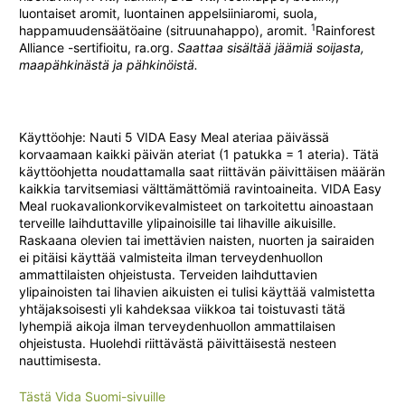
luontaiset aromit, luontainen appelsiiniaromi, suola,
1
happamuudensäätöaine (sitruunahappo), aromit.
Rainforest
Alliance -sertifioitu, ra.org.
Saattaa sisältää jäämiä soijasta,
maapähkinästä ja pähkinöistä.
Käyttöohje: Nauti 5 VIDA Easy Meal ateriaa päivässä
korvaamaan kaikki päivän ateriat (1 patukka = 1 ateria). Tätä
käyttöohjetta noudattamalla saat riittävän päivittäisen määrän
kaikkia tarvitsemiasi välttämättömiä ravintoaineita. VIDA Easy
Meal ruokavalionkorvikevalmisteet on tarkoitettu ainoastaan
terveille laihduttaville ylipainoisille tai lihaville aikuisille.
Raskaana olevien tai imettävien naisten, nuorten ja sairaiden
ei pitäisi käyttää valmisteita ilman terveydenhuollon
ammattilaisten ohjeistusta. Terveiden laihduttavien
ylipainoisten tai lihavien aikuisten ei tulisi käyttää valmistetta
yhtäjaksoisesti yli kahdeksaa viikkoa tai toistuvasti tätä
lyhempiä aikoja ilman terveydenhuollon ammattilaisen
ohjeistusta. Huolehdi riittävästä päivittäisestä nesteen
nauttimisesta.
Tästä Vida Suomi-sivuille