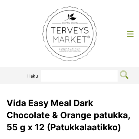
Siirry
sisältöön
Terveysmarket
Haku
Vida Easy Meal Dark
Chocolate & Orange patukka,
55 g x 12 (Patukkalaatikko)