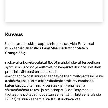
Kuvaus
Uudet tummasuklaa-appelsiininmakuiset Vida Easy meal
niukkaenergiaiset
Vida Easy Meal Dark Chocolate &
Orange
55 g
ruokavalionkorvikepatukat (LCD) mahdollistavat terveellisen
syömisen kiireessä ja auttavat painonpudotuksessa. Patukan
proteiinin lähteenä on laadukas ja
aminohappokoostumukseltaan täydellinen maitoproteiini, ja ne
sisältävät kaikki elimistölle välttämättömät ravintoaineet,
kuten kuidut, vitamiinit, kivennäis- ja hivenaineet ja
välttämättömät rasva- ja aminohapot. Vida Easy meal -
tuotteet helpottavat noudattamaan erittäin niukkaenergiaista
(VLCD) tai niukkaenergiaista (LCD) ruokavaliota.