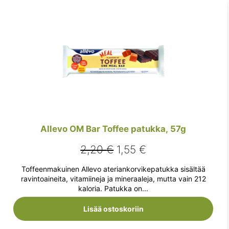
Allevo OM Bar Toffee patukka, 57g
Alkuperäinen
Nykyinen
2,20
€
1,55
€
hinta
hinta
Toffeenmakuinen Allevo ateriankorvikepatukka sisältää
oli:
on:
ravintoaineita, vitamiineja ja mineraaleja, mutta vain 212
kaloria. Patukka on...
2,20 €.
1,55 €.
Lisää ostoskoriin