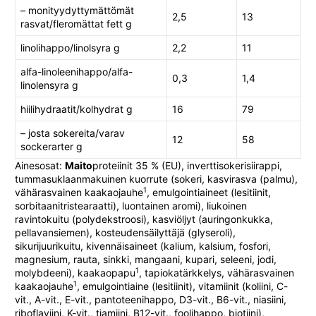
– monityydyttymättömät
2,5
13
rasvat/fleromättat fett g
linolihappo/linolsyra g
2,2
11
alfa-linoleenihappo/alfa-
0,3
1,4
linolensyra g
hiilihydraatit/kolhydrat g
16
79
– josta sokereita/varav
12
58
sockerarter g
Ainesosat:
Maito
proteiinit 35 % (EU), inverttisokerisiirappi,
tummasuklaanmakuinen kuorrute (sokeri, kasvirasva (palmu),
1
vähärasvainen kaakaojauhe
, emulgointiaineet (lesitiinit,
sorbitaanitristearaatti), luontainen aromi), liukoinen
ravintokuitu (polydekstroosi), kasviöljyt (auringonkukka,
pellavansiemen), kosteudensäilyttäjä (glyseroli),
sikurijuurikuitu, kivennäisaineet (kalium, kalsium, fosfori,
magnesium, rauta, sinkki, mangaani, kupari, seleeni, jodi,
1
molybdeeni), kaakaopapu
, tapiokatärkkelys, vähärasvainen
1
kaakaojauhe
, emulgointiaine (lesitiinit), vitamiinit (koliini, C-
vit., A-vit., E-vit., pantoteenihappo, D3-vit., B6-vit., niasiini,
riboflaviini, K-vit., tiamiini, B12-vit., foolihappo, biotiini),