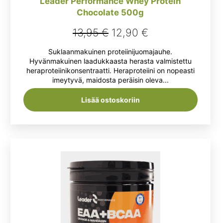
Leader Performance Whey Protein
Chocolate 500g
Alkuperäinen
Nykyinen
13,95
€
12,90
€
hinta
hinta
Suklaanmakuinen proteiinijuomajauhe.
oli:
on:
Hyvänmakuinen laadukkaasta herasta valmistettu
heraproteiinikonsentraatti. Heraproteiini on nopeasti
13,95 €.
12,90 €.
imeytyvä, maidosta peräisin oleva...
Lisää ostoskoriin