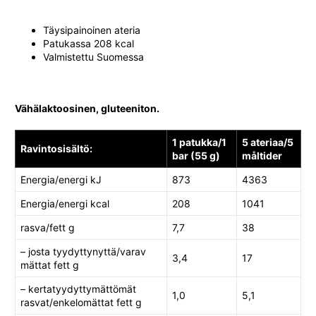
Täysipainoinen ateria
Patukassa 208 kcal
Valmistettu Suomessa
Vähälaktoosinen, gluteeniton.
1 patukka/1
5 ateriaa/5
Ravintosisältö:
bar (55 g)
måltider
Energia/energi kJ
873
4363
Energia/energi kcal
208
1041
rasva/fett g
7,7
38
– josta tyydyttynyttä/varav
3,4
17
mättat fett g
– kertatyydyttymättömät
1,0
5,1
rasvat/enkelomättat fett g