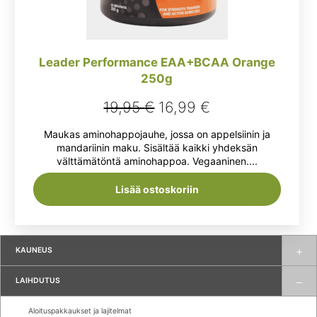
Leader Performance EAA+BCAA Orange
250g
Alkuperäinen
Nykyinen
19,95
€
16,99
€
hinta
hinta
Maukas aminohappojauhe, jossa on appelsiinin ja
oli:
on:
mandariinin maku. Sisältää kaikki yhdeksän
välttämätöntä aminohappoa. Vegaaninen....
19,95 €.
16,99 €.
Lisää ostoskoriin
KAUNEUS
LAIHDUTUS
Aloituspakkaukset ja lajitelmat