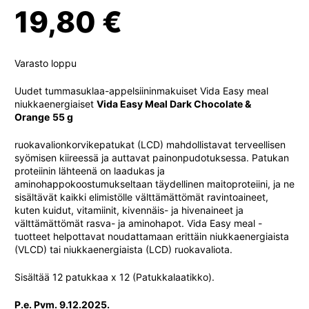
19,80
€
Varasto loppu
Uudet tummasuklaa-appelsiininmakuiset Vida Easy meal
niukkaenergiaiset
Vida Easy Meal Dark Chocolate &
Orange
55 g
ruokavalionkorvikepatukat (LCD) mahdollistavat terveellisen
syömisen kiireessä ja auttavat painonpudotuksessa. Patukan
proteiinin lähteenä on laadukas ja
aminohappokoostumukseltaan täydellinen maitoproteiini, ja ne
sisältävät kaikki elimistölle välttämättömät ravintoaineet,
kuten kuidut, vitamiinit, kivennäis- ja hivenaineet ja
välttämättömät rasva- ja aminohapot. Vida Easy meal -
tuotteet helpottavat noudattamaan erittäin niukkaenergiaista
(VLCD) tai niukkaenergiaista (LCD) ruokavaliota.
Sisältää 12 patukkaa x 12 (Patukkalaatikko).
P.e. Pvm. 9.12.2025.