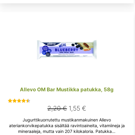
Allevo OM Bar Mustikka patukka, 58g
Alkuperäinen
Nykyinen
2,20
€
1,55
€
Arvostelu
tuotteesta:
hinta
hinta
Jugurttikuorrutettu mustikanmakuinen Allevo
4.50
/ 5
oli:
on:
ateriankorvikepatukka sisältää ravintoaineita, vitamiineja ja
mineraaleja, mutta vain 207 kilokaloria. Patukka...
2,20 €.
1,55 €.