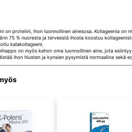
ni on proteiini, ihon luonnollinen ainesosa. Kollageenia on 
rin 75 % nuoresta ja terveestä ihosta koostuu kollageenist
oitu kalakollageeni.
ihappo on myös kehon oma luonnollinen aine, jota esiintyy k
distää ihon hiusten ja kynsien pysymistä normaalina sekä ed
 myös