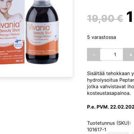
A
19,90
€
h
5 varastossa
o
Vivania
-
+
Beauty
Shot
1
Mango-
Sisältää tehokkaan y
Meloni,
hydrolysoitua Peptan
500
jotka vahvistavat ih
ml
kosteustasapainoa.
(Hankintatukku
määrä
P.e. PVM. 22.02.202
Tuotetunnus (SKU):
101617-1