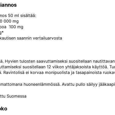
iannos
os 50 ml sisältää:
10 000 mg
ppoa 100 mg
g*
autisen saannin vertailuarvosta
ä. Hyvien tulosten saavuttamiseksi suositellaan nautittavan 
uttamiseksi suositellaan 12 viikon yhtäjaksoista käyttöä. T
. Ravintolisä ei korvaa monipuolista ja tasapainoista ruokav
amattomana huoneenlämmössä. Avattu pullo säilyy jääkaapi
ettu Suomessa
oko