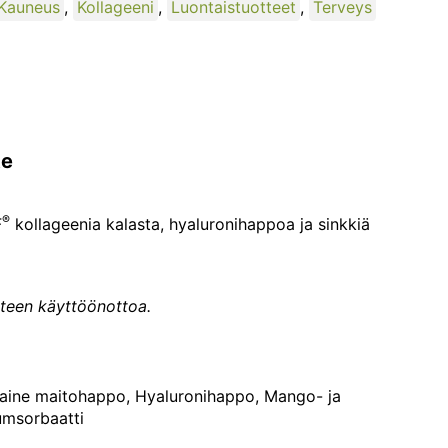
Kauneus
,
Kollageeni
,
Luontaistuotteet
,
Terveys
te
®
F
kollageenia kalasta, hyaluronihappoa ja sinkkiä
tteen käyttöönottoa.
aine maitohappo, Hyaluronihappo, Mango- ja
iumsorbaatti