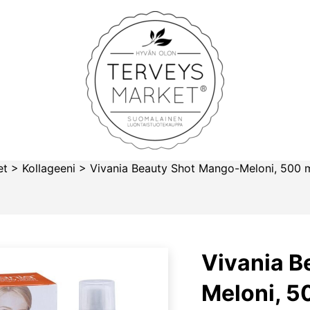
Terveysmarket
et
>
Kollageeni
>
Vivania Beauty Shot Mango-Meloni, 500 m
Vivania B
Meloni, 5