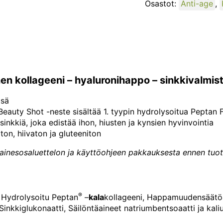
Osastot:
Anti-age
,
n kollageeni – hyaluronihappo – sinkkivalmis
isä
Beauty Shot -neste sisältää 1. tyypin hydrolysoitua Peptan 
 sinkkiä, joka edistää ihon, hiusten ja kynsien hyvinvointia
ton, hiivaton ja gluteeniton
ainesosaluettelon ja käyttöohjeen pakkauksesta ennen tuo
®
, Hydrolysoitu Peptan
–
kala
kollageeni, Happamuudensäätö
Sinkkiglukonaatti, Säilöntäaineet natriumbentsoaatti ja kal