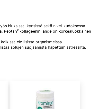
myös hiuksissa, kynsissä sekä nivel-kudoksessa.
®
a. Peptan
kollageenin lähde on korkealuokkainen
aikissa elollisissa organismeissa.
istää solujen suojaamista hapettumisstressiltä.