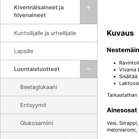
Kivennäisaineet ja
hivenaineet
Kuvaus
Kuntoilijalle ja urheilijalle
Nestemäine
Lapsille
Ravintol
Luontaistuotteet
Vivania 
Sisältää
Laktoosi
Beetaglukaani
Tarkastathan 
Entsyymit
Ainesosat
Glukosamiini
Vesi, Siirappi
meloniaromi, 