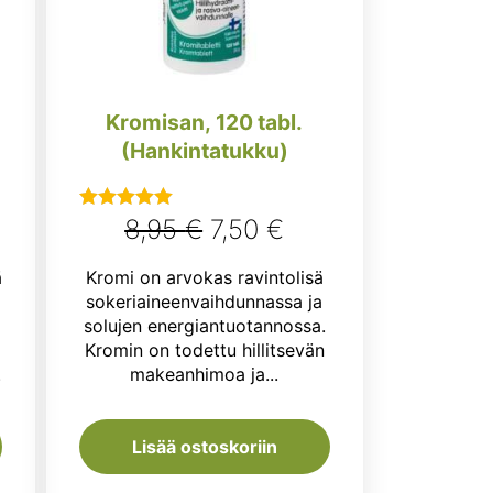
Kromisan, 120 tabl.
(Hankintatukku)
nen
kyinen
Alkuperäinen
Nykyinen
8,95
€
7,50
€
Arvostelu
tuotteesta:
ta
hinta
hinta
ä
Kromi on arvokas ravintolisä
5.00
/ 5
oli:
on:
sokeriaineenvaihdunnassa ja
solujen energiantuotannossa.
9 €.
8,95 €.
7,50 €.
Kromin on todettu hillitsevän
.
makeanhimoa ja...
Lisää ostoskoriin