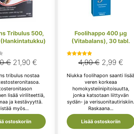
ns Tribulus 500,
Foolihappo 400 µg
60 tabl. (Hankintatukku)
(Vitabalans), 30 tabl.
Alkuperäinen
Nykyinen
Alkuperäi
Ny
90
€
21,90
€
4,90
€
2,99
€
Arvostelu
tuotteesta:
hinta
hinta
hinta
hin
ns tribulus nostaa
Niukka foolihapon saanti lisä
5.00
/ 5
oli:
on:
oli:
on:
testosteronitasoa.
veren korkeaa
tosteronitason
homokysteiinipitoisuutta,
27,90 €.
21,90 €.
4,90 €.
2,9
n lisää viriliteettiä,
jonka katsotaan liittyvän
maa ja kestävyyttä.
sydän- ja verisuonitautiriskiin
istää myös...
Raskaana...
ää ostoskoriin
Lisää ostoskoriin