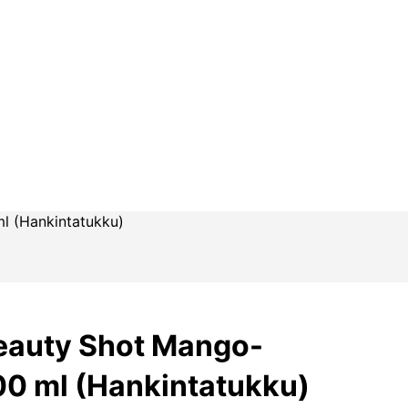
l (Hankintatukku)
eauty Shot Mango-
00 ml (Hankintatukku)