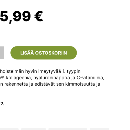
lkuperäinen
Nykyinen
15,99
€
inta
hinta
li:
on:
LISÄÄ OSTOSKORIIN
9,90 €.
15,99 €.
hdistelmän hyvin imeytyvää 1. tyypin
® kollageenia, hyaluronihappoa ja C-vitamiinia,
on rakennetta ja edistävät sen kimmoisuutta ja
)
7.