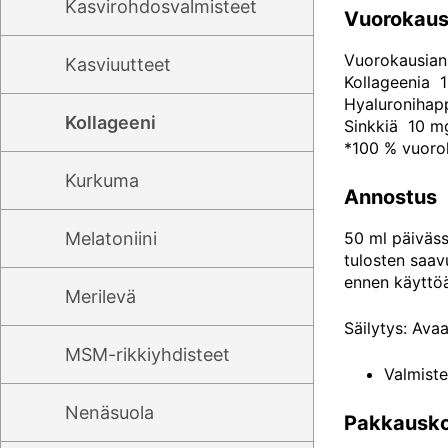
Kasvirohdosvalmisteet
Vuorokaus
Vuorokausiann
Kasviuutteet
Kollageenia 
Hyaluroniha
Kollageeni
Sinkkiä 10 m
*100 % vuorok
Kurkuma
Annostus
Melatoniini
50 ml päiväss
tulosten saav
ennen käyttöä
Merilevä
Säilytys: Ava
MSM-rikkiyhdisteet
Valmist
Nenäsuola
Pakkausk