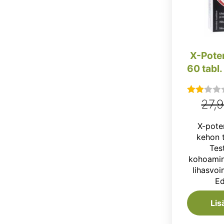
X-Pote
27,
Arvostelu
tuotteesta:
X-pote
2.00
kehon 
/ 5
Tes
kohoamine
lihasvoi
Ed
Lis