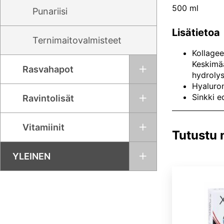
500 ml
Punariisi
Lisätietoa
Ternimaitovalmisteet
Kollagee
Keskimää
Rasvahapot
hydrolys
Hyaluron
Sinkki e
Ravintolisät
Vitamiinit
Tutustu
YLEINEN