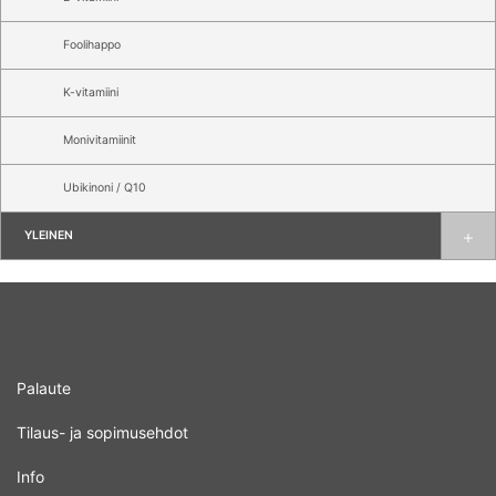
Foolihappo
K-vitamiini
Monivitamiinit
Ubikinoni / Q10
YLEINEN
Palaute
Tilaus- ja sopimusehdot
Info