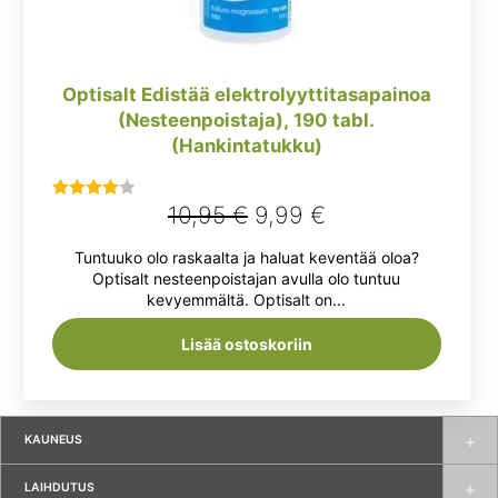
Optisalt Edistää elektrolyyttitasapainoa
(Nesteenpoistaja), 190 tabl.
(Hankintatukku)
Alkuperäinen
Nykyinen
10,95
€
9,99
€
Arvostelu
tuotteesta:
hinta
hinta
Tuntuuko olo raskaalta ja haluat keventää oloa?
4.00
/ 5
oli:
on:
Optisalt nesteenpoistajan avulla olo tuntuu
kevyemmältä. Optisalt on...
10,95 €.
9,99 €.
Lisää ostoskoriin
KAUNEUS
LAIHDUTUS