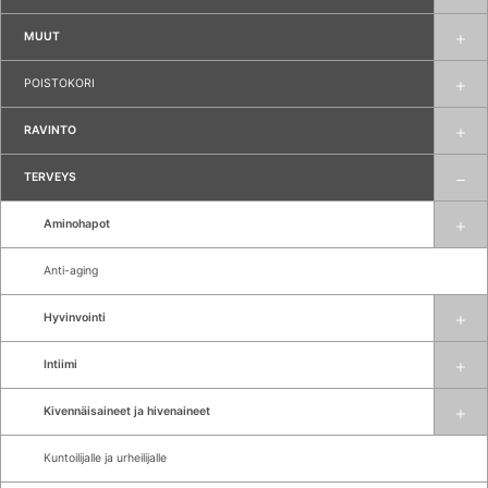
MUUT
POISTOKORI
RAVINTO
TERVEYS
Aminohapot
Anti-aging
Hyvinvointi
Intiimi
Kivennäisaineet ja hivenaineet
Kuntoilijalle ja urheilijalle