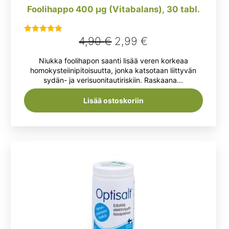
Foolihappo 400 µg (Vitabalans), 30 tabl.
Alkuperäinen
Nykyinen
4,90
€
2,99
€
Arvostelu
tuotteesta:
hinta
hinta
Niukka foolihapon saanti lisää veren korkeaa
5.00
/ 5
oli:
on:
homokysteiinipitoisuutta, jonka katsotaan liittyvän
sydän- ja verisuonitautiriskiin. Raskaana...
4,90 €.
2,99 €.
Lisää ostoskoriin