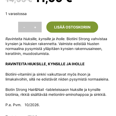
hinta
hinta
1 varastossa
oli:
on:
-
+
LISÄÄ OSTOSKORIIN
Biotin
Strong
14,95 €.
11,99 €.
Ravinteita hiuksille, kynsille ja iholle.
Hair
Biotiini Strong vahvistaa
kynsien ja hiuksien rakennetta. Valmiste edistää hiusten
&
normaalina pysymistä ylläpitäen kynsien rakennusaineen,
Nail,
keratiinin, muodostumista.
60
tabl.
(Vitabalans)
RAVINTEITA HIUKSILLE, KYNSILLE JA IHOLLE
määrä
Biotiini-vitamiini ja sinkki vaikuttavat myös ihoon ja
limakalvoihin, sillä ne edistävät niiden pysymistä normaaleina.
Biotin Strong Hair&Nail -tableteissaon hiuksille ja kynsille
biotiinia, rikkiä sisältävää metioniini-aminohappoa ja sinkkiä.
P.e. Pvm. 10/2026.