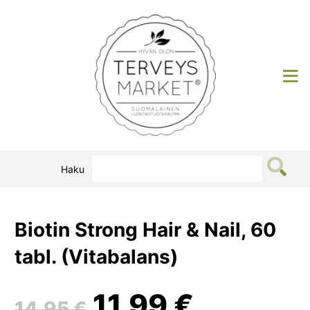
Siirry
sisältöön
Terveysmarket
Haku
Biotin Strong Hair & Nail, 60
tabl. (Vitabalans)
Alkuperäinen
Nykyin
11,99
€
14,95
€