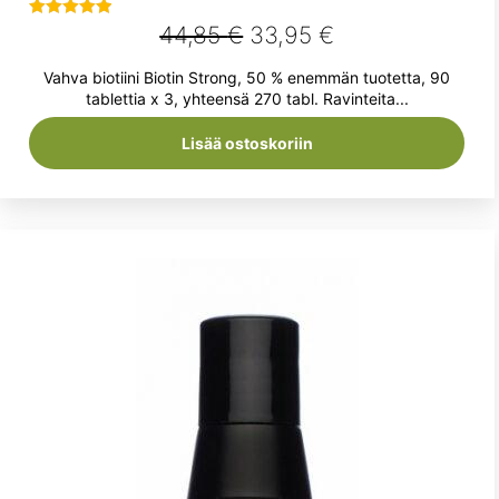
Alkuperäinen
Nykyinen
44,85
€
33,95
€
Arvostelu
tuotteesta:
hinta
hinta
Vahva biotiini Biotin Strong, 50 % enemmän tuotetta, 90
5.00
/ 5
oli:
on:
tablettia x 3, yhteensä 270 tabl. Ravinteita...
44,85 €.
33,95 €.
Lisää ostoskoriin