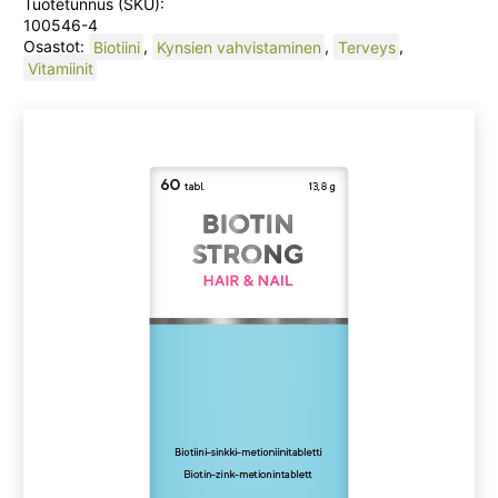
Tuotetunnus (SKU):
100546-4
Osastot:
Biotiini
,
Kynsien vahvistaminen
,
Terveys
,
Vitamiinit