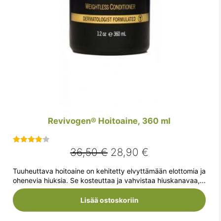
Revivogen® Hoitoaine, 360 ml
Alkuperäinen
Nykyinen
36,50
€
28,90
€
Arvostelu
tuotteesta:
hinta
hinta
Tuuheuttava hoitoaine on kehitetty elvyttämään elottomia ja
4.00
/ 5
oli:
on:
ohenevia hiuksia. Se kosteuttaa ja vahvistaa hiuskanavaa,...
36,50 €.
28,90 €.
Lisää ostoskoriin