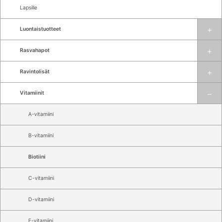
Lapsille
Luontaistuotteet
Rasvahapot
Ravintolisät
Vitamiinit
A-vitamiini
B-vitamiini
Biotiini
C-vitamiini
D-vitamiini
E-vitamiini