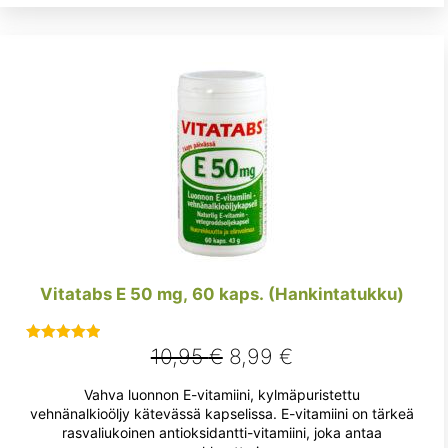
Vitatabs E 50 mg, 60 kaps. (Hankintatukku)
Alkuperäinen
Nykyinen
10,95
€
8,99
€
Arvostelu
tuotteesta:
hinta
hinta
Vahva luonnon E-vitamiini, kylmäpuristettu
5.00
/ 5
oli:
on:
vehnänalkioöljy kätevässä kapselissa. E-vitamiini on tärkeä
rasvaliukoinen antioksidantti-vitamiini, joka antaa
10,95 €.
8,99 €.