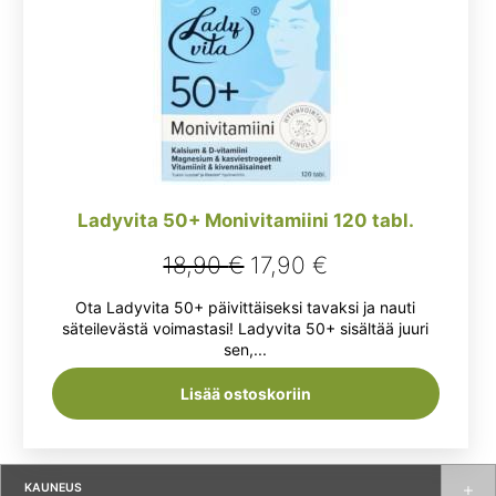
Ladyvita 50+ Monivitamiini 120 tabl.
Alkuperäinen
Nykyinen
18,90
€
17,90
€
hinta
hinta
Ota Ladyvita 50+ päivittäiseksi tavaksi ja nauti
oli:
on:
säteilevästä voimastasi! Ladyvita 50+ sisältää juuri
sen,...
18,90 €.
17,90 €.
Lisää ostoskoriin
KAUNEUS