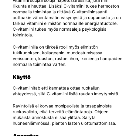
vitamiini suojaa soluja hapetusstressiltä, jota mm.
liikunta aiheuttaa. Lisäksi C-vitamiini tukee hermoston
normaalia toimintaa ja riittävä C-vitamiininsaanti
auttaakin vähentämään väsymystä ja uupumusta ja on
tärkeä vitamiini elimistön normaalille energiantuotolle.
C-vitamiini tukee myös normaaleja psykologisia
toimintoja.
C-vitamiinilla on tärkeä rooli myös elimistön
tukikudoksen, kollageenin, muodostumisessa
verisuonten, luuston, ruston, ihon, ikenien ja hampaiden
normaalia toimintaa varten.
Käyttö
C-vitamiinitabletti kannattaa ottaa ruokailun
yhteydessä, sillä C-vitamiini lisää raudan imeytymistä.
Ravintolisä ei korvaa monipuolista ja tasapainoista
ruokavaliota, eikä terveitä elämäntapoja. Ohjeen
mukaista annostusta ei saa ylittää. Säilytä
huoneenlämmössä, pienten lasten ulottumattomissa.
Annostus