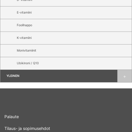
E-vitamiini
Foolihappo
K-vitamiini
Monivitamiinit
Ubikinoni / Q10
YLEINEN
Palaute
Tilaus- ja sopimusehdot