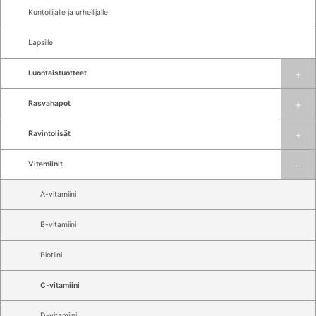
Kuntoilijalle ja urheilijalle
Lapsille
Luontaistuotteet
Rasvahapot
Ravintolisät
Vitamiinit
A-vitamiini
B-vitamiini
Biotiini
C-vitamiini
D-vitamiini