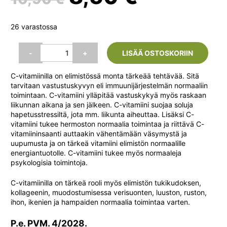
hinta
hinta
26 varastossa
oli:
on:
C-
-
+
LISÄÄ OSTOSKORIIN
Vita
500
10,90 €.
8,50 €.
C-vitamiinilla on elimistössä monta tärkeää tehtävää. Sitä
mg,
tarvitaan vastustuskyvyn eli immuunijärjestelmän normaaliin
120
toimintaan. C-vitamiini ylläpitää vastuskykyä myös raskaan
tabl.
liikunnan aikana ja sen jälkeen. C-vitamiini suojaa soluja
(Vitabalans)
hapetusstressiltä, jota mm. liikunta aiheuttaa. Lisäksi C-
määrä
vitamiini tukee hermoston normaalia toimintaa ja riittävä C-
vitamiininsaanti auttaakin vähentämään väsymystä ja
uupumusta ja on tärkeä vitamiini elimistön normaalille
energiantuotolle. C-vitamiini tukee myös normaaleja
psykologisia toimintoja.
C-vitamiinilla on tärkeä rooli myös elimistön tukikudoksen,
kollageenin, muodostumisessa verisuonten, luuston, ruston,
ihon, ikenien ja hampaiden normaalia toimintaa varten.
P.e. PVM. 4/2028.