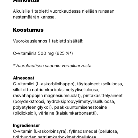
Aikuisille 1 tabletti vuorokaudessa niellään runsaan
nestemäärän kanssa.
Koostumus
Vuorokausiannos 1 tabletti sisältää:
C-vitamiinia 500 mg (625 %*)
*Vuorokautisen saannin vertailuarvosta
Ainesosat
C-vitamiini (L-askorbiinihappo), täyteaineet (selluloosa,
silloitettu natriumkarboksimetyyliselluloosa,
rasvahappojen magnesiumsuolat), pintakäsittelyaineet
(polydekstroosi, hydroksipropyylimetyyliselluloosa,
polyetyleeniglykoli), paakkuuntumisenestoaine
(piidioksidi), väriaine (kalsiumkarbonaatti).
Ingredienser
C-vitamin (L-askorbinsyra), fyllnadsmedel (cellulosa,
tvärbunden natriumkarboximetylcellulosa,