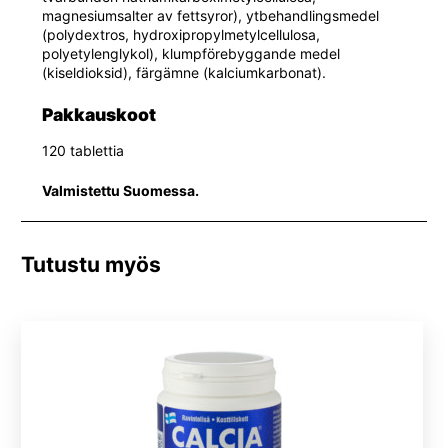
magnesiumsalter av fettsyror), ytbehandlingsmedel
(polydextros, hydroxipropylmetylcellulosa,
polyetylenglykol), klumpförebyggande medel
(kiseldioksid), färgämne (kalciumkarbonat).
Pakkauskoot
120 tablettia
Valmistettu Suomessa.
Tutustu myös