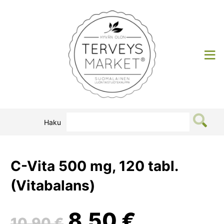
Siirry
sisältöön
Terveysmarket
Haku
C-Vita 500 mg, 120 tabl.
(Vitabalans)
Alkuperäinen
Nykyine
8,50
€
10,90
€