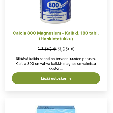
Calcia 800 Magnesium – Kalkki, 180 tabl.
(Hankintatukku)
Alkuperäinen
Nykyinen
12,90
€
9,99
€
hinta
hinta
Riittävä kalkin saanti on terveen luuston perusta.
oli:
on:
Calcia 800 on vahva kalkki- magnesiumvalmiste
luuston...
12,90 €.
9,99 €.
Lisää ostoskoriin