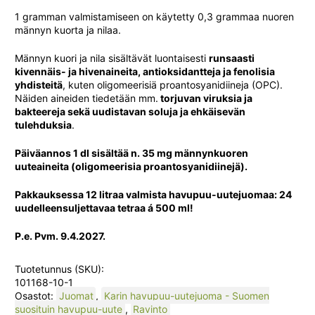
1 gramman valmistamiseen on käytetty 0,3 grammaa nuoren
männyn kuorta ja nilaa.
Männyn kuori ja nila sisältävät luontaisesti
runsaasti
kivennäis- ja hivenaineita, antioksidantteja ja fenolisia
yhdisteitä
, kuten oligomeerisiä proantosyanidiineja (OPC).
Näiden aineiden tiedetään mm.
torjuvan viruksia ja
bakteereja sekä uudistavan soluja ja ehkäisevän
tulehduksia
.
Päiväannos 1 dl sisältää n. 35 mg männynkuoren
uuteaineita (oligomeerisia proantosyanidiinejä).
Pakkauksessa 12 litraa valmista havupuu-uutejuomaa: 24
uudelleensuljettavaa tetraa á 500 ml!
P.e. Pvm. 9.4.2027.
Tuotetunnus (SKU):
101168-10-1
Osastot:
Juomat
,
Karin havupuu-uutejuoma - Suomen
suosituin havupuu-uute
,
Ravinto