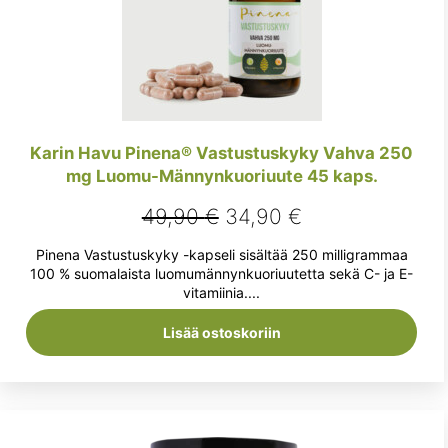
Karin Havu Pinena® Vastustuskyky Vahva 250
mg Luomu-Männynkuoriuute 45 kaps.
Alkuperäinen
Nykyinen
49,90
€
34,90
€
hinta
hinta
Pinena Vastustuskyky -kapseli sisältää 250 milligrammaa
oli:
on:
100 % suomalaista luomumännynkuoriuutetta sekä C- ja E-
vitamiinia....
49,90 €.
34,90 €.
Lisää ostoskoriin