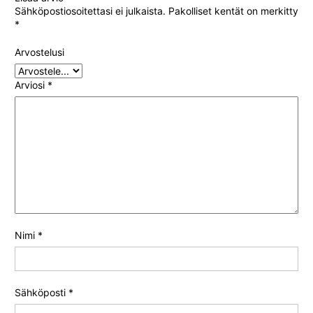
5
/ 5
Sähköpostiosoitettasi ei julkaista.
Pakolliset kentät on merkitty
*
Arvostelusi
Arviosi
*
Nimi
*
Sähköposti
*