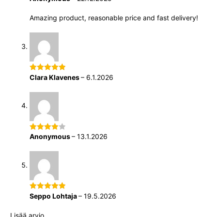
tuotteesta:
Amazing product, reasonable price and fast delivery!
5
/ 5
Clara Klavenes
–
6.1.2026
Arvostelu
tuotteesta:
5
/ 5
Anonymous
–
13.1.2026
Arvostelu
tuotteesta:
4
/ 5
Seppo Lohtaja
–
19.5.2026
Arvostelu
tuotteesta:
Lisää arvio