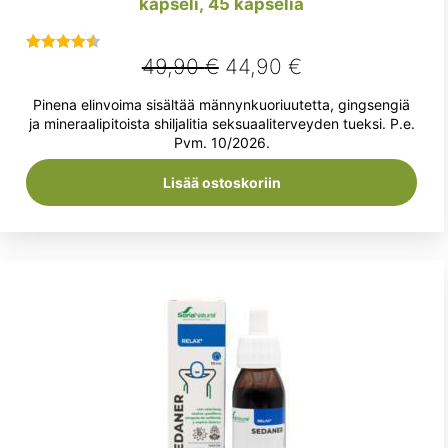
kapseli, 45 kapselia
Alkuperäinen
Nykyinen
49,90
€
44,90
€
Arvostelu
tuotteesta:
hinta
hinta
Pinena elinvoima sisältää männynkuoriuutetta, gingsengiä
4.50
/ 5
oli:
on:
ja mineraalipitoista shiljalitia seksuaaliterveyden tueksi. P.e.
Pvm. 10/2026.
49,90 €.
44,90 €.
Lisää ostoskoriin