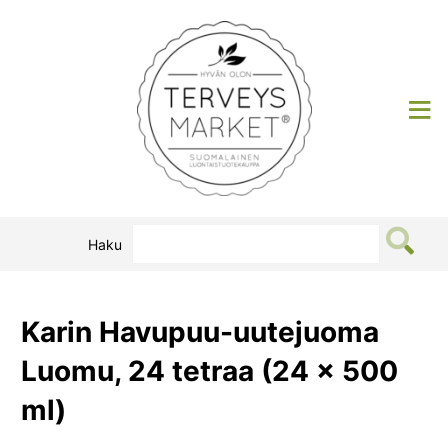
Siirry
sisältöön
Terveysmarket
Haku
Karin Havupuu-uutejuoma
Luomu, 24 tetraa (24 x 500
ml)