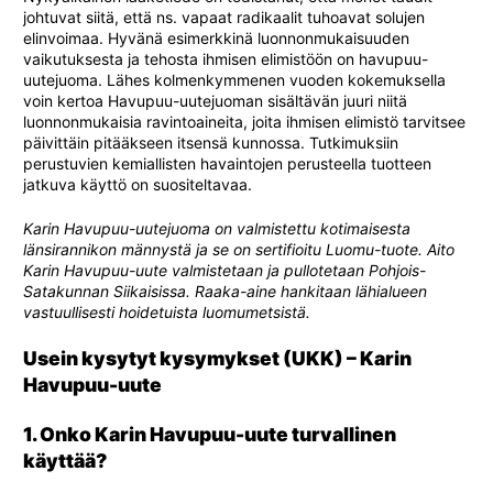
johtuvat siitä, että ns. vapaat radikaalit tuhoavat solujen
elinvoimaa. Hyvänä esimerkkinä luonnonmukaisuuden
vaikutuksesta ja tehosta ihmisen elimistöön on havupuu-
uutejuoma. Lähes kolmenkymmenen vuoden kokemuksella
voin kertoa Havupuu-uutejuoman sisältävän juuri niitä
luonnonmukaisia ravintoaineita, joita ihmisen elimistö tarvitsee
päivittäin pitääkseen itsensä kunnossa. Tutkimuksiin
perustuvien kemiallisten havaintojen perusteella tuotteen
jatkuva käyttö on suositeltavaa.
Karin Havupuu-uutejuoma on valmistettu kotimaisesta
länsirannikon männystä ja se on sertifioitu Luomu-tuote. Aito
Karin Havupuu-uute valmistetaan ja pullotetaan Pohjois-
Satakunnan Siikaisissa. Raaka-aine hankitaan lähialueen
vastuullisesti hoidetuista luomumetsistä.
Usein kysytyt kysymykset (UKK) – Karin
Havupuu-uute
1. Onko Karin Havupuu-uute turvallinen
käyttää?