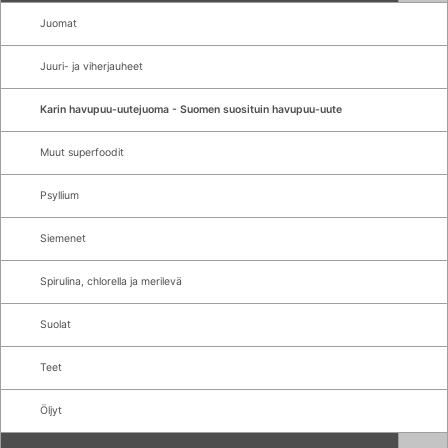
Juomat
Juuri- ja viherjauheet
Karin havupuu-uutejuoma - Suomen suosituin havupuu-uute
Muut superfoodit
Psyllium
Siemenet
Spirulina, chlorella ja merilevä
Suolat
Teet
Öljyt