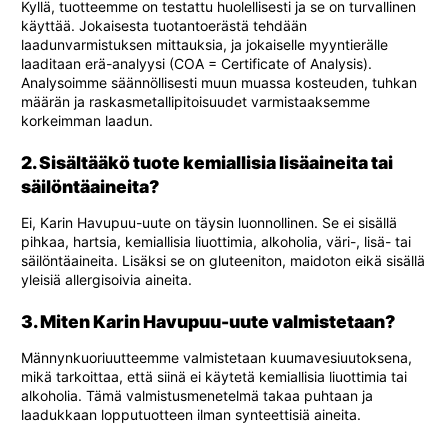
Kyllä, tuotteemme on testattu huolellisesti ja se on turvallinen
käyttää. Jokaisesta tuotantoerästä tehdään
laadunvarmistuksen mittauksia, ja jokaiselle myyntierälle
laaditaan erä-analyysi (COA = Certificate of Analysis).
Analysoimme säännöllisesti muun muassa kosteuden, tuhkan
määrän ja raskasmetallipitoisuudet varmistaaksemme
korkeimman laadun.
2. Sisältääkö tuote kemiallisia lisäaineita tai
säilöntäaineita?
Ei, Karin Havupuu-uute on täysin luonnollinen. Se ei sisällä
pihkaa, hartsia, kemiallisia liuottimia, alkoholia, väri-, lisä- tai
säilöntäaineita. Lisäksi se on gluteeniton, maidoton eikä sisällä
yleisiä allergisoivia aineita.
3. Miten Karin Havupuu-uute valmistetaan?
Männynkuoriuutteemme valmistetaan kuumavesiuutoksena,
mikä tarkoittaa, että siinä ei käytetä kemiallisia liuottimia tai
alkoholia. Tämä valmistusmenetelmä takaa puhtaan ja
laadukkaan lopputuotteen ilman synteettisiä aineita.