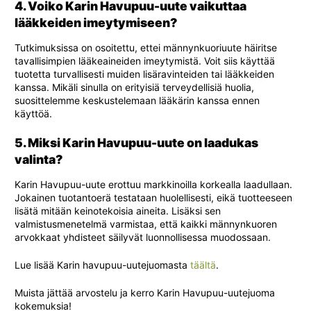
4. Voiko Karin Havupuu-uute vaikuttaa
lääkkeiden imeytymiseen?
Tutkimuksissa on osoitettu, ettei männynkuoriuute häiritse
tavallisimpien lääkeaineiden imeytymistä. Voit siis käyttää
tuotetta turvallisesti muiden lisäravinteiden tai lääkkeiden
kanssa. Mikäli sinulla on erityisiä terveydellisiä huolia,
suosittelemme keskustelemaan lääkärin kanssa ennen
käyttöä.
5. Miksi Karin Havupuu-uute on laadukas
valinta?
Karin Havupuu-uute erottuu markkinoilla korkealla laadullaan.
Jokainen tuotantoerä testataan huolellisesti, eikä tuotteeseen
lisätä mitään keinotekoisia aineita. Lisäksi sen
valmistusmenetelmä varmistaa, että kaikki männynkuoren
arvokkaat yhdisteet säilyvät luonnollisessa muodossaan.
Lue lisää Karin havupuu-uutejuomasta
täältä
.
Muista jättää arvostelu ja kerro Karin Havupuu-uutejuoma
kokemuksia!