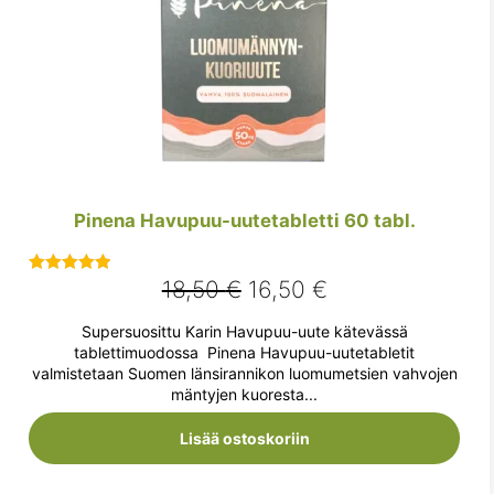
Pinena Havupuu-uutetabletti 60 tabl.
Alkuperäinen
Nykyinen
18,50
€
16,50
€
Arvostelu
tuotteesta:
hinta
hinta
Supersuosittu Karin Havupuu-uute kätevässä
5.00
/ 5
oli:
on:
tablettimuodossa Pinena Havupuu-uutetabletit
valmistetaan Suomen länsirannikon luomumetsien vahvojen
18,50 €.
16,50 €.
mäntyjen kuoresta...
Lisää ostoskoriin