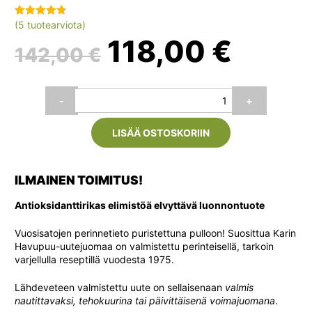
(
5
tuotearviota)
Arvio
5
4.80
Alkuperäinen
Nyky
118,00
€
5:stä
142,00
€
perustuen
asiakkaan
hinta
hinta
arvotukseen.
Karin
-
+
Havupuu-
oli:
on:
uutejuoma
LISÄÄ OSTOSKORIIN
Luomu,
24
142,00 €.
118,0
tetraa
(24
ILMAINEN TOIMITUS!
x
500
Antioksidanttirikas elimistöä elvyttävä luonnontuote
ml)
määrä
Vuosisatojen perinnetieto puristettuna pulloon! Suosittua Karin
Havupuu-uutejuomaa on valmistettu perinteisellä, tarkoin
varjellulla reseptillä vuodesta 1975.
Lähdeveteen valmistettu uute on sellaisenaan
valmis
nautittavaksi, tehokuurina tai päivittäisenä voimajuomana
.