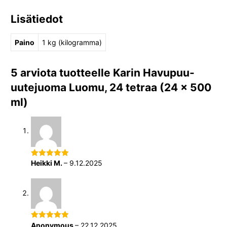
Lisätiedot
Paino
1 kg (kilogramma)
5 arviota tuotteelle
Karin Havupuu-
uutejuoma Luomu, 24 tetraa (24 x 500
ml)
Heikki M.
–
9.12.2025
Arvostelu
tuotteesta:
5
/ 5
Anonymous
–
22.12.2025
Arvostelu