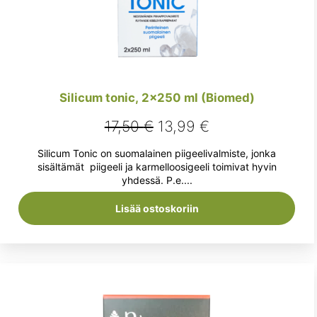
Silicum tonic, 2×250 ml (Biomed)
Alkuperäinen
Nykyinen
17,50
€
13,99
€
hinta
hinta
Silicum Tonic on suomalainen piigeelivalmiste, jonka
oli:
on:
sisältämät piigeeli ja karmelloosigeeli toimivat hyvin
yhdessä. P.e....
17,50 €.
13,99 €.
Lisää ostoskoriin