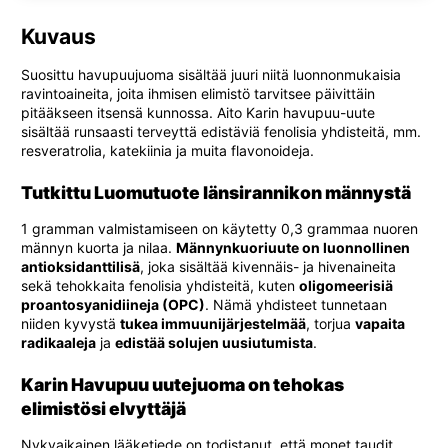
Kuvaus
Suosittu havupuujuoma sisältää juuri niitä luonnonmukaisia
ravintoaineita, joita ihmisen elimistö tarvitsee päivittäin
pitääkseen itsensä kunnossa. Aito Karin havupuu-uute
sisältää runsaasti terveyttä edistäviä fenolisia yhdisteitä, mm.
resveratrolia, katekiinia ja muita flavonoideja.
Tutkittu Luomutuote länsirannikon männystä
1 gramman valmistamiseen on käytetty 0,3 grammaa nuoren
männyn kuorta ja nilaa.
Männynkuoriuute on luonnollinen
antioksidanttilisä
, joka sisältää kivennäis- ja hivenaineita
sekä tehokkaita fenolisia yhdisteitä, kuten
oligomeerisiä
proantosyanidiineja (OPC)
. Nämä yhdisteet tunnetaan
niiden kyvystä
tukea immuunijärjestelmää
, torjua
vapaita
radikaaleja
ja
edistää solujen uusiutumista
.
Karin Havupuu uutejuoma on tehokas
elimistösi elvyttäjä
Nykyaikainen lääketiede on todistanut, että monet taudit