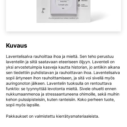
Kuvaus
Laventelisalva rauhoittaa ihoa ja mieltä. Sen teho perustuu
laventeliin ja siitä saatavaan eteeriseen öljyyn. Laventeli on
yksi arvostetuimpia kasveja kautta historian, jo antiikin aikana
sen tiedettiin puhdistavan ja rauhoittavan ihoa. Laventelisalva
sopii ärtyneen ihon rauhoittamiseen, ja sitä voi sivellä myös
auringonoton jälkeen. Laventelin tuoksulla on rentouttava
funktio: se tyynnyttää levotonta mieltä. Sivele ohuelti ennen
nukkumaanmenoa ja stressaantuneena ohimoille, sekä muihin
kehon pulssipisteisiin, kuten ranteisiin. Koko perheen tuote,
sopii myös lapsille.
Pakkaukset on valmistettu kierrätysmateriaaleista.