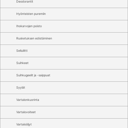
Deodorantit
Hyönteisten puremiin
Ihokarvojen poisto
Rusketuksen edistäminen
Selluliitti
Suihkeet
Suihkugeelit ja -saippuat
Syylät
Vartalonkuorinta
Vartalovoiteet
Vartaloöljyt