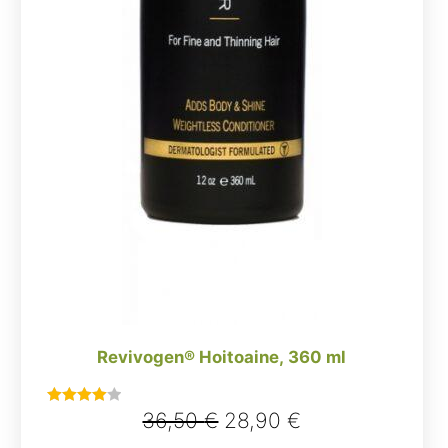
Revivogen® Hoitoaine, 360 ml
Alkuperäinen
Nykyinen
36,50
€
28,90
€
Arvostelu
tuotteesta: