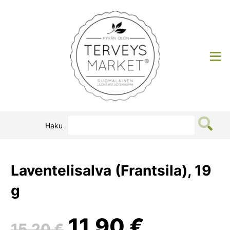
Siirry
sisältöön
Terveysmarket
Haku
Laventelisalva (Frantsila), 19
g
Alkuperäinen
Nykyin
11,90
€
15,20
€