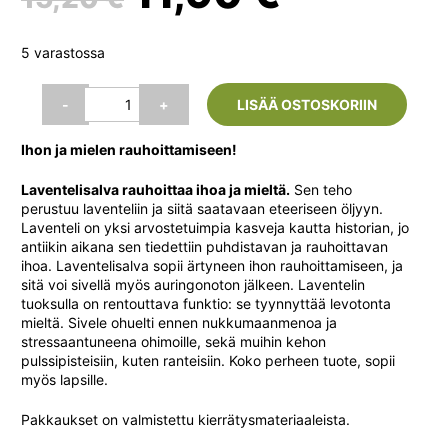
hinta
hinta
5 varastossa
oli:
on:
Laventelisalva
-
+
LISÄÄ OSTOSKORIIN
(Frantsila),
19
15,20 €.
11,90 €.
Ihon ja mielen rauhoittamiseen!
g
määrä
Laventelisalva rauhoittaa ihoa ja mieltä.
Sen teho
perustuu laventeliin ja siitä saatavaan eteeriseen öljyyn.
Laventeli on yksi arvostetuimpia kasveja kautta historian, jo
antiikin aikana sen tiedettiin puhdistavan ja rauhoittavan
ihoa. Laventelisalva sopii ärtyneen ihon rauhoittamiseen, ja
sitä voi sivellä myös auringonoton jälkeen. Laventelin
tuoksulla on rentouttava funktio: se tyynnyttää levotonta
mieltä. Sivele ohuelti ennen nukkumaanmenoa ja
stressaantuneena ohimoille, sekä muihin kehon
pulssipisteisiin, kuten ranteisiin. Koko perheen tuote, sopii
myös lapsille.
Pakkaukset on valmistettu kierrätysmateriaaleista.