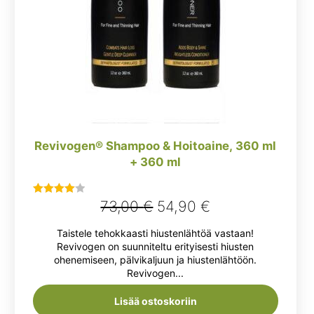
Revivogen® Shampoo & Hoitoaine, 360 ml
+ 360 ml
Alkuperäinen
Nykyinen
73,00
€
54,90
€
Arvostelu
tuotteesta:
hinta
hinta
Taistele tehokkaasti hiustenlähtöä vastaan!
4.00
/ 5
oli:
on:
Revivogen on suunniteltu erityisesti hiusten
ohenemiseen, pälvikaljuun ja hiustenlähtöön.
73,00 €.
54,90 €.
Revivogen...
Lisää ostoskoriin