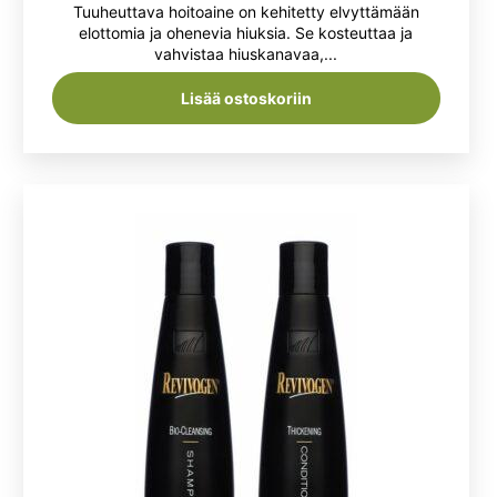
hinta
hinta
Tuuheuttava hoitoaine on kehitetty elvyttämään
4.00
/ 5
oli:
on:
elottomia ja ohenevia hiuksia. Se kosteuttaa ja
vahvistaa hiuskanavaa,...
36,50 €.
28,90 €.
Lisää ostoskoriin