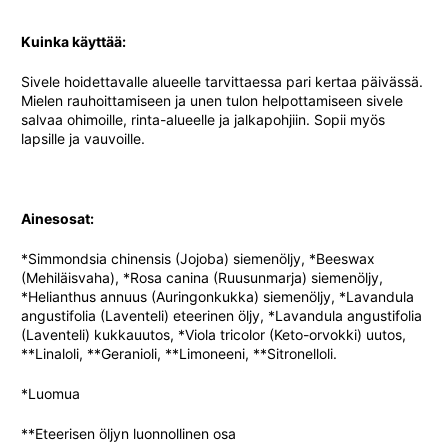
Kuinka käyttää:
Sivele hoidettavalle alueelle tarvittaessa pari kertaa päivässä.
Mielen rauhoittamiseen ja unen tulon helpottamiseen sivele
salvaa ohimoille, rinta-alueelle ja jalkapohjiin. Sopii myös
lapsille ja vauvoille.
Ainesosat:
*Simmondsia chinensis (Jojoba) siemenöljy, *Beeswax
(Mehiläisvaha), *Rosa canina (Ruusunmarja) siemenöljy,
*Helianthus annuus (Auringonkukka) siemenöljy, *Lavandula
angustifolia (Laventeli) eteerinen öljy, *Lavandula angustifolia
(Laventeli) kukkauutos, *Viola tricolor (Keto-orvokki) uutos,
**Linaloli, **Geranioli, **Limoneeni, **Sitronelloli.
*Luomua
**Eteerisen öljyn luonnollinen osa