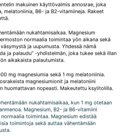
entelin makuinen käyttövalmis annosrae, joka
, melatoniinia, B6- ja B2-vitamiineja. Rakeet
ttä.
lyhentämään nukahtamisaikaa. Magnesium
hermoston normaalia toimintaa yön aikana sekä
 väsymystä ja uupumusta. Yhdessä nämä
 ja palaudu” -yhdistelmän, joka tukee sekä illan
yön aikakaista palautumista.
 300 mg magnesiumia sekä 1 mg melatoniinia.
osrakeista magnesiumionit ja melatoniini
 huomattavan nopeasti. Makeutettu ksylitolilla.
 lyhentämään nukahtamisaikaa, kun 1 mg otetaan
anmenoa. Magnesium, B2- ja B6-vitamiini
 normaalia toimintaa. Magnesium edistää
isia toimintoja sekä auttaa vähentämään
usta.