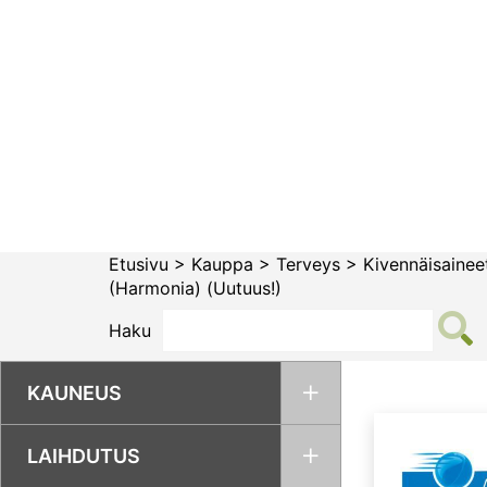
Siirry
sisältöön
Etusivu
>
Kauppa
>
Terveys
>
Kivennäisaineet
(Harmonia) (Uutuus!)
Haku
KAUNEUS
LAIHDUTUS