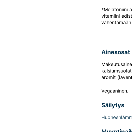
*Melatoniini
vitamiini edi
vähentämään 
Ainesosat
Makeutusaine
kalsiumsuolat)
aromit (lavent
Vegaaninen. ​
Säilytys
Huoneenlämmö
Myyntipai