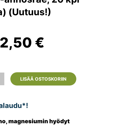
) (Uutuus!)
Alkuperäinen
Nykyinen
12,50
€
inta
hinta
li:
on:
LISÄÄ OSTOSKORIIN
4,90 €.
12,50 €.
alaudu*!
eho, magnesiumin hyödyt