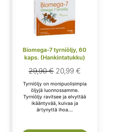
Biomega-7 tyrniöljy, 60
kaps. (Hankintatukku)
nen
kyinen
Alkuperäinen
Nykyinen
29,90
€
20,99
€
nta
hinta
hinta
Tyrniöljy on monipuolisimpia
:
oli:
on:
öljyjä luonnossamme.
Tyrniöljy ravitsee ja elvyttää
,90 €.
29,90 €.
20,99 €.
ikääntyvää, kuivaa ja
ärtynyttä ihoa....