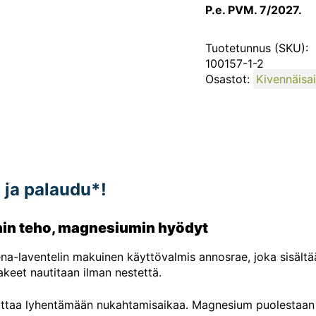
P.e. PVM. 7/2027.
Tuotetunnus (SKU):
100157-1-2
Osastot:
Kivennäisai
ja palaudu*!
nin teho, magnesiumin hyödyt
na-laventelin makuinen käyttövalmis annosrae, joka sisältä
akeet nautitaan ilman nestettä.
uttaa lyhentämään nukahtamisaikaa. Magnesium puolestaan