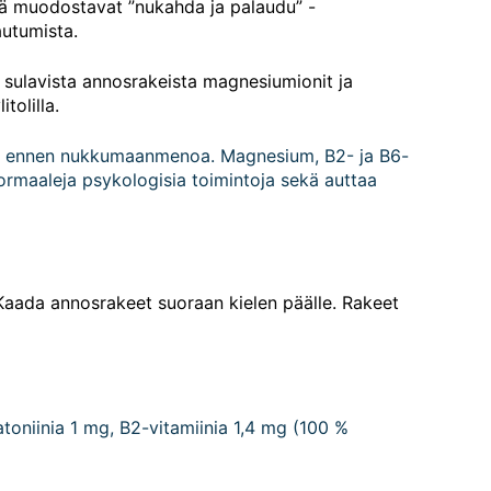
 muodostavat ”nukahda ja palaudu” -
autumista.
sulavista annosrakeista magnesiumionit ja
olilla.
uri ennen nukkumaanmenoa. Magnesium, B2- ja B6-
ormaaleja psykologisia toimintoja sekä auttaa
Kaada annosrakeet suoraan kielen päälle. Rakeet
oniinia 1 mg, B2-vitamiinia 1,4 mg (100 %