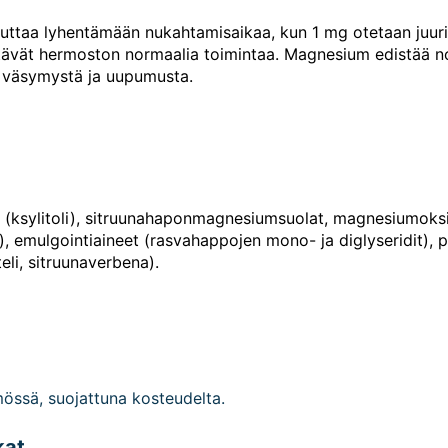
 auttaa lyhentämään nukahtamisaikaa, kun 1 mg otetaan ju
stävät hermoston normaalia toimintaa. Magnesium edistää n
väsymystä ja uupumusta.
 (ksylitoli), sitruunahaponmagnesiumsuolat, magnesiumoks
, emulgointiaineet (rasvahappojen mono- ja diglyseridit), pyr
eli, sitruunaverbena).
ssä, suojattuna kosteudelta.
kat