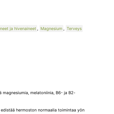
neet ja hivenaineet
,
Magnesium
,
Terveys
ä magnesiumia, melatoniinia, B6- ja B2-
 edistää hermoston normaalia toimintaa yön