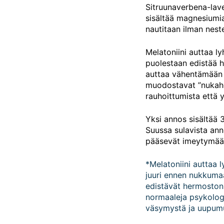
Sitruunaverbena-lav
20
sisältää magnesiumia
kpl
nautitaan ilman neste
(Harmonia)
(Uutuus!)
määrä
Melatoniini auttaa 
puolestaan edistää 
auttaa vähentämään
muodostavat ”nukahda
rauhoittumista että 
Yksi annos sisältää
Suussa sulavista ann
pääsevät imeytymään
*Melatoniini auttaa
juuri ennen nukkuma
edistävät hermoston
normaaleja psykolog
väsymystä ja uupum