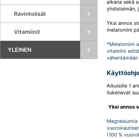
aikana sekä 
yhdistelmän, 
Ravintolisät
Yksi annos si
melatoniini p
Vitamiinit
*Melatoniini
YLEINEN
vitamiini edi
vähentämään 
Käyttöohj
Aikuisille 1 
liukenevat su
Yksi annos s
Magnesiumia 3
vuorokautisen
(100 % vuorok