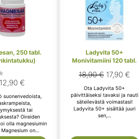
san, 250 tabl.
Ladyvita 50+
nkintatukku)
Monivitamiini 120 tabl.
Alkuperäi
Ny
18,90
€
17,90
€
12,90
€
hinta
hi
Ota Ladyvita 50+
oli:
on
päivittäiseksi tavaksi ja nauti
ö suonenvedoista,
säteilevästä voimastasi!
haskrampeista,
18,90 €.
17
Ladyvita 50+ sisältää juuri
ymyksestä tai
sen,...
uksesta? Oireiden
voi olla magnesiumin
 Magnesium on...