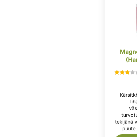
Magne
(Ha
Arvostelu
tuotteesta:
Kärsitk
3.00
/ 5
li
väs
turvot
tekijänä 
puute.