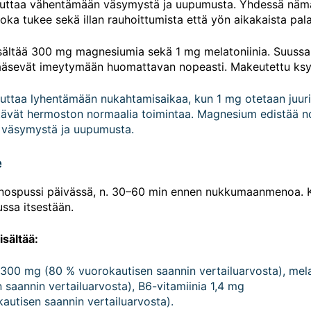
auttaa vähentämään väsymystä ja uupumusta. Yhdessä nämä
joka tukee sekä illan rauhoittumista että yön aikakaista pal
sältää 300 mg magnesiumia sekä 1 mg melatoniinia. Suussa 
ääsevät imeytymään huomattavan nopeasti. Makeutettu ksylit
 auttaa lyhentämään nukahtamisaikaa, kun 1 mg otetaan ju
stävät hermoston normaalia toimintaa. Magnesium edistää n
väsymystä ja uupumusta.
e
annospussi päivässä, n. 30–60 min ennen nukkumaanmenoa. 
ussa itsestään.
isältää:
00 mg (80 % vuorokautisen saannin vertailuarvosta), melat
 saannin vertailuarvosta), B6-vitamiinia 1,4 mg
autisen saannin vertailuarvosta).