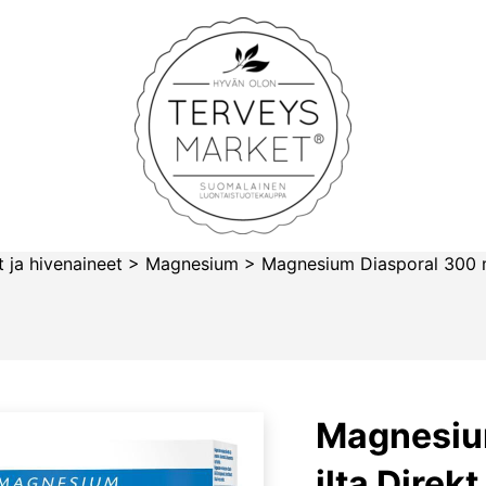
Terveysmarket
 ja hivenaineet
>
Magnesium
>
Magnesium Diasporal 300 mg
Magnesiu
ilta Direk