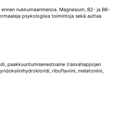
uri ennen nukkumaanmenoa. Magnesium, B2- ja B6-
ormaaleja psykologisia toimintoja sekä auttaa
idi, paakkuuntumisenestoaine (rasvahappojen
idoksiinihydrokloridi, riboflaviini, melatoniini,