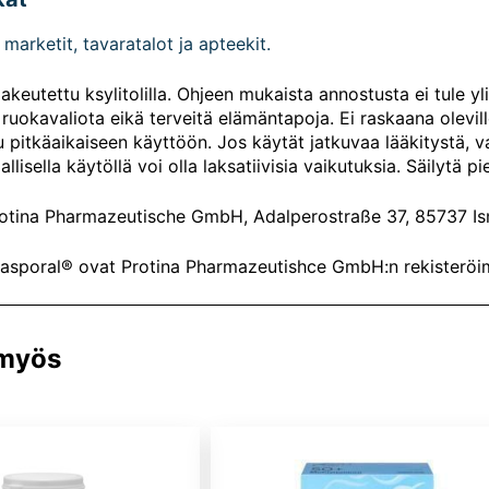
marketit, tavaratalot ja apteekit.
akeutettu ksylitolilla. Ohjeen mukaista annostusta ei tule yl
ruokavaliota eikä terveitä elämäntapoja. Ei raskaana oleville t
u pitkäaikaiseen käyttöön. Jos käytät jatkuvaa lääkitystä, v
iallisella käytöllä voi olla laksatiivisia vaikutuksia. Säilytä 
rotina Pharmazeutische GmbH, Adalperostraße 37, 85737 Is
iasporal® ovat Protina Pharmazeutishce GmbH:n rekisteröi
 myös