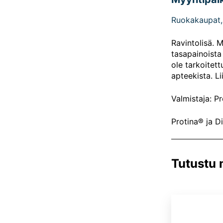
Ruokakaupat, 
Ravintolisä. M
tasapainoista 
ole tarkoitett
apteekista. Li
Valmistaja: P
Protina® ja D
Tutustu