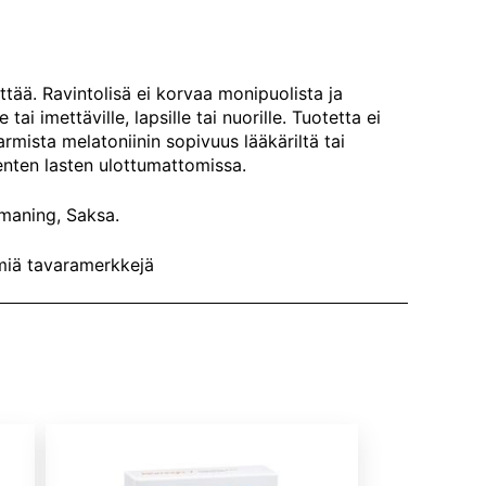
ittää. Ravintolisä ei korvaa monipuolista ja
ai imettäville, lapsille tai nuorille. Tuotetta ei
armista melatoniinin sopivuus lääkäriltä tai
pienten lasten ulottumattomissa.
maning, Saksa.
miä tavaramerkkejä