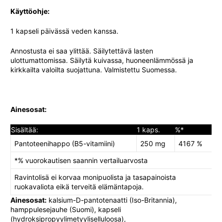
Käyttöohje:
1 kapseli päivässä veden kanssa.
Annostusta ei saa ylittää. Säilytettävä lasten
ulottumattomissa. Säilytä kuivassa, huoneenlämmössä ja
kirkkailta valoilta suojattuna. Valmistettu Suomessa.
Ainesosat:
Sisältää:
1 kaps.
%*
Pantoteenihappo (B5-vitamiini)
250 mg
4167 %
*% vuorokautisen saannin vertailuarvosta
Ravintolisä ei korvaa monipuolista ja tasapainoista
ruokavaliota eikä terveitä elämäntapoja.
Ainesosat:
kalsium-D-pantotenaatti (Iso-Britannia),
hamppulesejauhe (Suomi), kapseli
(hydroksipropyylimetyyliselluloosa),