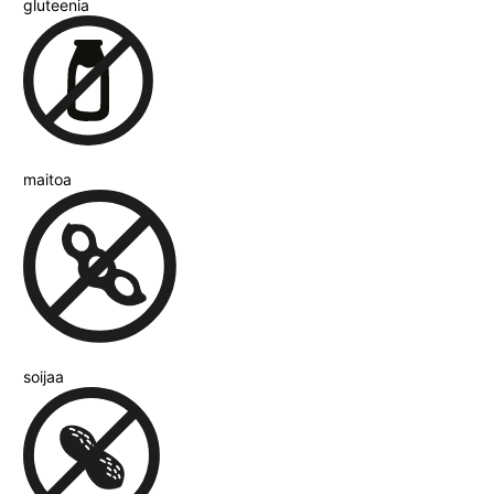
gluteenia
maitoa
soijaa