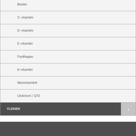
Biotiini
C-vitamiini
D-vitamiini
E-vitamiini
Foolihappo
K-vitamiini
Monivitamiinit
Ubikinoni / Q10
YLEINEN