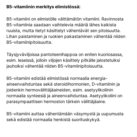
B5-vitamiinin merkitys elimistössä:
B5-vitamiini on elimistölle välttämätön vitamiini. Ravinnosta
B5-vitamiinia saadaan vaihtelevia määriä lähes kaikista
ruuista, mutta tietyt käsittelyt vähentävät sen pitoisuutta.
Lihan paistaminen ja ruokien pakastaminen vähentää niiden
B5-vitamiinipitoisuutta.
Täysjyväviljoissa pantoteenihappoa on eniten kuoriosassa,
esim. leseissä, jolloin viljojen käsittely pitkälle jalostetuiksi
jauhoiksi vähentää niiden B5-vitamiinipitoisuutta.
B5-vitamiini edistää elimistössä normaalia energia-
aineenvaihduntaa sekä steroidihormonien, D-vitamiinin ja
joidenkin hermovälittäjäaineiden, esim. asetyylikoliinin
normaalia synteesiä ja aineenvaihduntaa. Asetyylikoliini on
parasympaattisen hermoston tärkein välittäjäaine.
B5-vitamiini auttaa vähentämään väsymystä ja uupumusta
sekä edistää normaalia henkistä suorituskykyä.