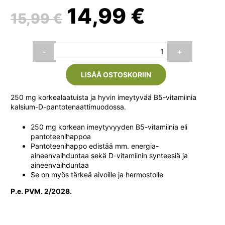
Alkuperäinen
Nykyin
14,99
€
15,99
€
hinta
hinta
Natura
-
+
Media
oli:
on:
B5-
LISÄÄ OSTOSKORIIN
vitamiini
(Pantoteenihappo)
15,99 €.
14,99 €
250
250 mg korkealaatuista ja hyvin imeytyvää B5-vitamiinia
mg,
kalsium-D-pantotenaattimuodossa.
80
kaps.
250 mg korkean imeytyvyyden B5-vitamiinia eli
määrä
pantoteenihappoa
Pantoteenihappo edistää mm. energia-
aineenvaihduntaa sekä D-vitamiinin synteesiä ja
aineenvaihduntaa
Se on myös tärkeä aivoille ja hermostolle
P.e. PVM. 2/2028.