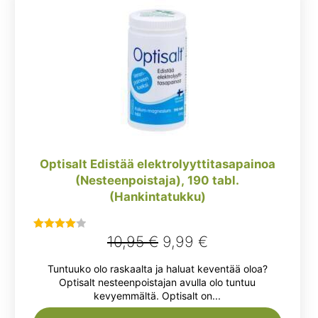
Optisalt Edistää elektrolyyttitasapainoa
(Nesteenpoistaja), 190 tabl.
(Hankintatukku)
Alkuperäinen
Nykyinen
10,95
€
9,99
€
Arvostelu
tuotteesta:
hinta
hinta
Tuntuuko olo raskaalta ja haluat keventää oloa?
4.00
/ 5
oli:
on:
Optisalt nesteenpoistajan avulla olo tuntuu
kevyemmältä. Optisalt on...
10,95 €.
9,99 €.