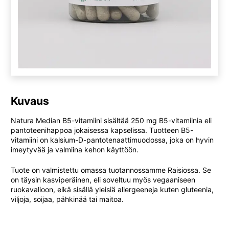
Kuvaus
Natura Median B5-vitamiini sisältää 250 mg B5-vitamiinia eli
pantoteenihappoa jokaisessa kapselissa. Tuotteen B5-
vitamiini on kalsium-D-pantotenaattimuodossa, joka on hyvin
imeytyvää ja valmiina kehon käyttöön.
Tuote on valmistettu omassa tuotannossamme Raisiossa. Se
on täysin kasviperäinen, eli soveltuu myös vegaaniseen
ruokavalioon, eikä sisällä yleisiä allergeeneja kuten gluteenia,
viljoja, soijaa, pähkinää tai maitoa.