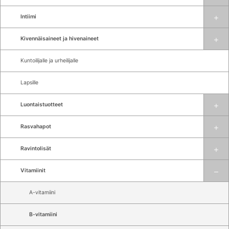
Intiimi
Kivennäisaineet ja hivenaineet
Kuntoilijalle ja urheilijalle
Lapsille
Luontaistuotteet
Rasvahapot
Ravintolisät
Vitamiinit
A-vitamiini
B-vitamiini