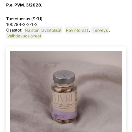
P.e. PVM. 3/2028.
Tuotetunnus (SKU):
100784-2-2-1-2
Osastot:
Naisten ravintolisät
,
Ravintolisät
,
Terveys
,
Vaihdevuosioireet