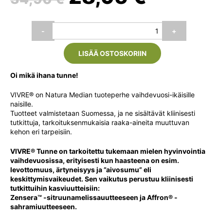
hinta
hinta
Natura
-
+
Media
oli:
on:
Vivre
LISÄÄ OSTOSKORIIN
Tunne,
60
34,90 €.
28,95 
kaps.
Oi mikä ihana tunne!
määrä
VIVRE® on
Natura
Median tuoteperhe vaihdevuosi-ikäisille
naisille.
Tuotteet valmistetaan Suomessa, ja ne sisältävät kliinisesti
tutkittuja, tarkoituksenmukaisia raaka-aineita muuttuvan
kehon eri tarpeisiin.
VIVRE® Tunne on tarkoitettu tukemaan mielen hyvinvointia
vaihdevuosissa, erityisesti kun haasteena on esim.
levottomuus, ärtyneisyys ja ”aivosumu” eli
keskittymisvaikeudet. Sen vaikutus perustuu kliinisesti
tutkittuihin kasviuutteisiin:
Zensera™ -sitruunamelissauutteeseen ja Affron® -
sahramiuutteeseen.