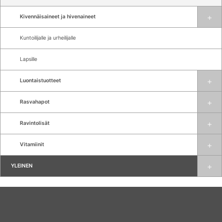
Kivennäisaineet ja hivenaineet
Kuntoilijalle ja urheilijalle
Lapsille
Luontaistuotteet
Rasvahapot
Ravintolisät
Vitamiinit
YLEINEN