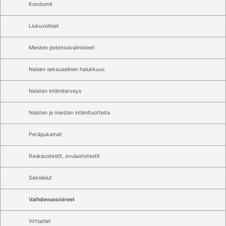
Kondomit
Liukuvoiteet
Miesten potenssivalmisteet
Naisen seksuaalinen halukkuus
Naisten intiimiterveys
Naisten ja miesten intiimituotteita
Peräpukamat
Raskaustestit, ovulaatiotestit
Seksilelut
Vaihdevuosioireet
Virtsatiet