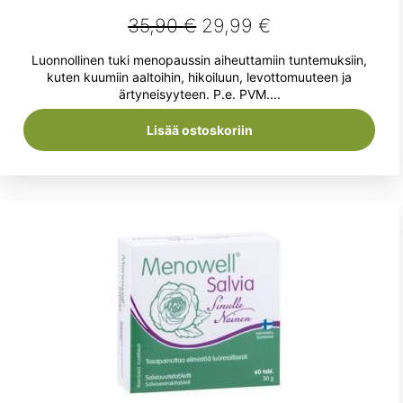
Alkuperäinen
Nykyinen
35,90
€
29,99
€
hinta
hinta
Luonnollinen tuki menopaussin aiheuttamiin tuntemuksiin,
oli:
on:
kuten kuumiin aaltoihin, hikoiluun, levottomuuteen ja
ärtyneisyyteen. P.e. PVM....
35,90 €.
29,99 €.
Lisää ostoskoriin