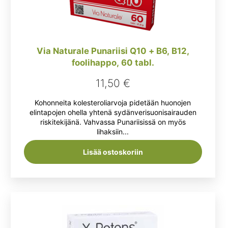
Via Naturale Punariisi Q10 + B6, B12,
foolihappo, 60 tabl.
11,50
€
Kohonneita kolesteroliarvoja pidetään huonojen
elintapojen ohella yhtenä sydänverisuonisairauden
riskitekijänä. Vahvassa Punariisissä on myös
lihaksiin...
Lisää ostoskoriin