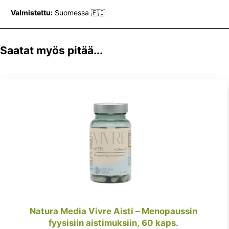
Valmistettu:
Suomessa 🇫🇮
Saatat myös pitää...
Natura Media Vivre Aisti – Menopaussin
fyysisiin aistimuksiin, 60 kaps.