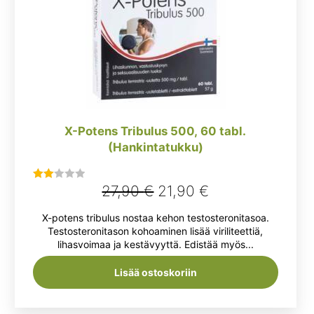
X-Potens Tribulus 500, 60 tabl.
(Hankintatukku)
Alkuperäinen
Nykyinen
27,90
€
21,90
€
Arvostelu
tuotteesta:
hinta
hinta
X-potens tribulus nostaa kehon testosteronitasoa.
2.00
oli:
on:
Testosteronitason kohoaminen lisää viriliteettiä,
/ 5
lihasvoimaa ja kestävyyttä. Edistää myös...
27,90 €.
21,90 €.
Lisää ostoskoriin