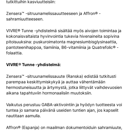
tutkittuihin kasviuutteisiin:
Zensera™ -sitruunamelissauutteeseen ja Affron® -
sahramiuutteeseen.
VIVRE® Tunne -yhdistelmä sisältää myös aivojen toimintaa ja
kokonaisvaltaista hyvinvointia tukevia hivenaineita sopivina
pitoisuuksina: puskuroimatonta magnesiumbisglysinaattia,
pantoteenihappoa, tiamiinia, B6-vitamiinia ja Quatrefolic® -
folaattia.
VIVRE® Tunne -yhdistelmä:
Zensera™ -sitruunamelissauute (Ranska) edistää tutkitusti
parempaa keskittymiskykyä ja auttaa vähentämään
hermostuneisuutta ja ärtymystä, jotka liittyvät vaihdevuosien
aikana tapahtuviin hormonaalisiin muutoksiin.
Vaikutus perustuu GABA-aktivointiin ja hyödyn tuotteesta voi
tuntea jo samana päivänä useiden tuntien ajan, jos kapselit
nautitaan aamulla.
Affron® (Espanja) on maailman dokumentoiduin sahramiuute,