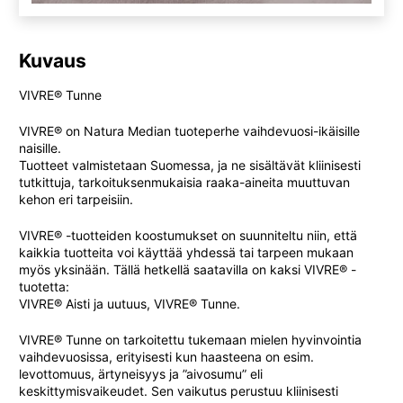
Kuvaus
VIVRE® Tunne
VIVRE® on
Natura
Median tuoteperhe vaihdevuosi-ikäisille
naisille.
Tuotteet valmistetaan Suomessa, ja ne sisältävät kliinisesti
tutkittuja, tarkoituksenmukaisia raaka-aineita muuttuvan
kehon eri tarpeisiin.
VIVRE® -tuotteiden koostumukset on suunniteltu niin, että
kaikkia tuotteita voi käyttää yhdessä tai tarpeen mukaan
myös yksinään. Tällä hetkellä saatavilla on kaksi VIVRE® -
tuotetta:
VIVRE® Aisti ja uutuus, VIVRE® Tunne.
VIVRE® Tunne on tarkoitettu tukemaan mielen hyvinvointia
vaihdevuosissa, erityisesti kun haasteena on esim.
levottomuus, ärtyneisyys ja ”aivosumu” eli
keskittymisvaikeudet. Sen vaikutus perustuu kliinisesti