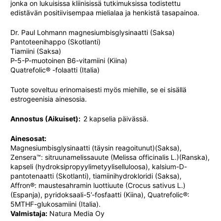
jonka on lukuisissa kliinisissä tutkimuksissa todistettu
edistävän positiivisempaa mielialaa ja henkistä tasapainoa.
Dr. Paul Lohmann magnesiumbisglysinaatti (Saksa)
Pantoteenihappo (Skotlanti)
Tiamiini (Saksa)
P-5-P-muotoinen B6-vitamiini (Kiina)
Quatrefolic® -folaatti (Italia)
Tuote soveltuu erinomaisesti myös miehille, se ei sisällä
estrogeenisia ainesosia.
Annostus (Aikuiset):
2 kapselia päivässä.
Ainesosat:
Magnesiumbisglysinaatti (täysin reagoitunut)(Saksa),
Zensera™: sitruunamelissauute (Melissa officinalis L.)(Ranska),
kapseli (
hydroksipropyylimetyylisellulo
osa), kalsium-D-
pantotenaatti (Skotlanti), tiamiinihydrokloridi (Saksa),
Affron®: maustesahramin luottiuute (Crocus sativus L.)
(Espanja), pyridoksaali-5’-fosfaatti (Kiina), Quatrefolic®:
5MTHF-glukosamiini (Italia).
Valmistaja:
Natura Media Oy