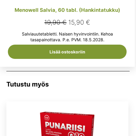
Menowell Salvia, 60 tabl. (Hankintatukku)
Alkuperäinen
Nykyinen
19,90
€
15,90
€
hinta
hinta
Salviauutetabletti. Naisen hyvinvointiin. Kehoa
oli:
on:
tasapainottava. P.e. PVM. 18.5.2028.
19,90 €.
15,90 €.
Lisää ostoskoriin
Tutustu myös