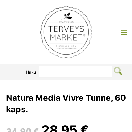
Siirry
sisältöön
Terveysmarket
Haku
Natura Media Vivre Tunne, 60
kaps.
Alkuperäinen
Nykyin
28,95
€
34,90
€